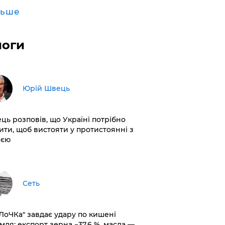
льше
логи
Юрій Швець
ць розповів, що Україні потрібно
ити, щоб вистояти у протистоянні з
ією
Сеть
оЛоЧКа" завдає удару по кишені
мля: експорт зерна −37,6 %, масла —