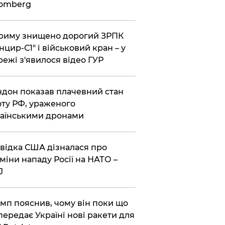
oomberg
риму знищено дорогий ЗРПК
нцир-С1" і військовий кран – у
ежі з'явилося відео ГУР
дон показав плачевний стан
ту РФ, ураженого
аїнськими дронами
відка США дізналася про
міни нападу Росії на НАТО –
J
мп пояснив, чому він поки що
передає Україні нові ракети для