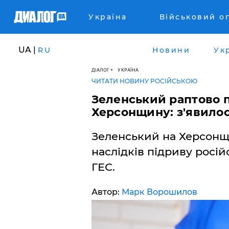
Україна
Військовий о
UA |
RU
Новини
Ук
ДІАЛОГ
УКРАЇНА
ЧИТАТИ НОВИНУ РОСІЙСЬКОЮ
Зеленський раптово п
Херсонщину: з'явило
Зеленський на Херсонщи
наслідків підриву росій
ГЕС.
Автор:
Марк Ворошилов