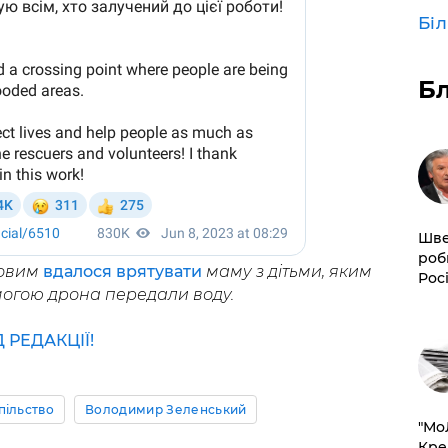
Бі
Б
Шве
роб
ковим
вдалося врятувати
маму з дітьми, яким
Рос
могою дрона передали воду.
РЕДАКЦІЇ!
пільство
Володимир Зеленський
​"М
Кре