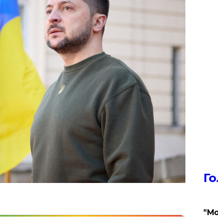
Го
"Мо