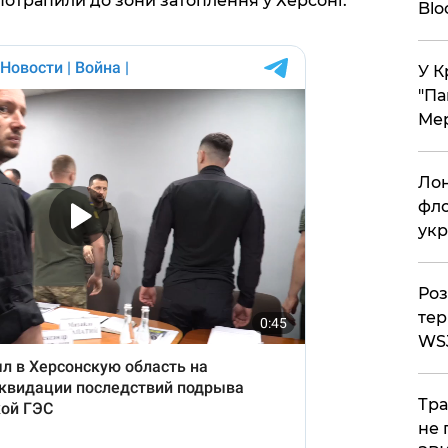
потрапили до зони затоплення у Херсоні.
Bl
У К
"Па
Мер
Лон
фло
укр
Роз
тер
WS
Тра
не 