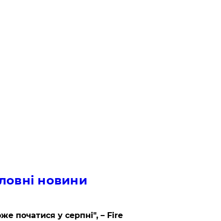
ловні новини
же початися у серпні", – Fire