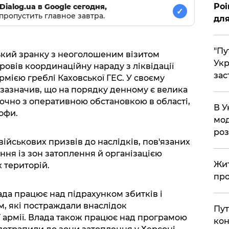
Poi
Dialog.ua в Google сегодня,
✓
пропустить главное завтра.
для
"Пу
кий зранку з неоголошеним візитом
Укр
провів координаційну нараду з ліквідації
зас
рмією греблі Каховської ГЕС. У своєму
зазначив, що на порядку денному є велика
лючно з оперативною обстановкою в області,
В У
офи.
мод
ро
ійськових призвів до наслідків, пов'язаних
ння із зон затоплення й організацією
Жит
 територій.
про
ада працює над підрахунком збитків і
, які постраждали внаслідок
Пут
ї армії. Влада також працює над програмою
кон