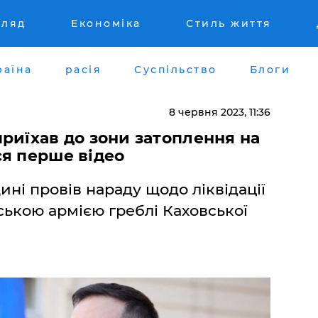
гляд
Економіка
Стиль життя
раїна
расія
Суспільство
Блоги
8 червня 2023, 11:36
риїхав до зони затоплення на
ся перше відео
ні провів нараду щодо ліквідації
ською армією греблі Каховської