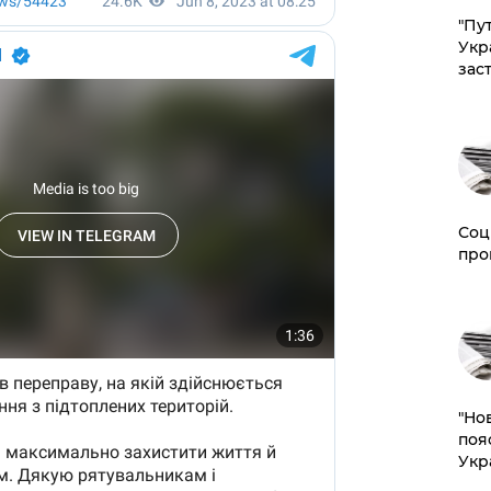
"Пут
Укр
зас
Соц
про
"Но
поя
Укр