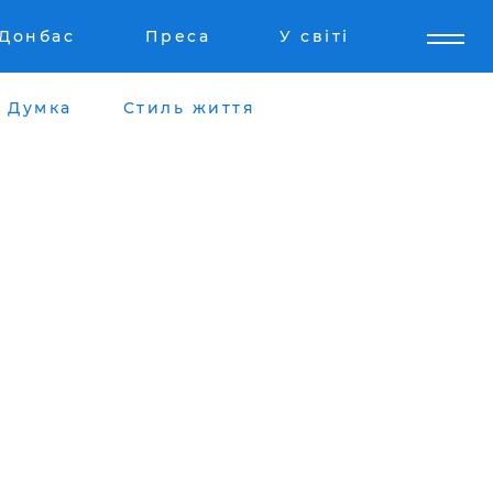
Донбас
Преса
У світі
Думка
Стиль життя