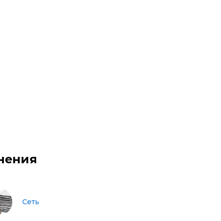
нения
Сеть