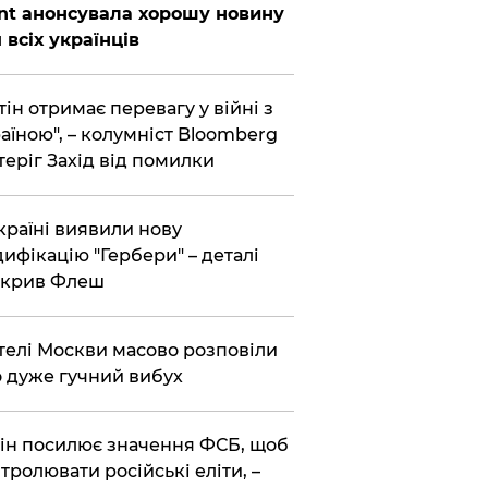
nt анонсувала хорошу новину
 всіх українців
тін отримає перевагу у війні з
аїною", – колумніст Bloomberg
теріг Захід від помилки
країні виявили нову
ифікацію "Гербери" – деталі
зкрив Флеш
елі Москви масово розповіли
 дуже гучний вибух
ін посилює значення ФСБ, щоб
тролювати російські еліти, –