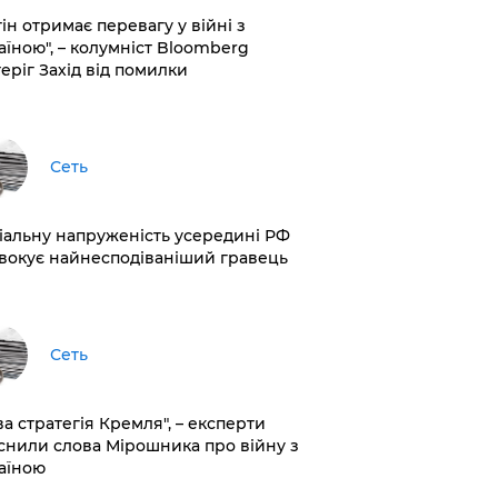
ін отримає перевагу у війні з
аїною", – колумніст Bloomberg
теріг Захід від помилки
Сеть
іальну напруженість усередині РФ
вокує найнесподіваніший гравець
Сеть
ва стратегія Кремля", – експерти
снили слова Мірошника про війну з
аїною