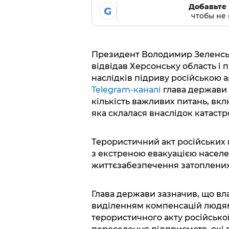
Добавьте 
G
чтобы не 
Президент Володимир Зеленсь
відвідав Херсонську область і 
наслідків підриву російською а
Telegram-каналі
глава держави 
кількість важливих питань, вк
яка склалася внаслідок катастр
Терористичний акт російських в
з екстреною евакуацією населе
життєзабезпечення затоплених
Глава держави зазначив, що вл
виділенням компенсацій людям
терористичного акту російсько