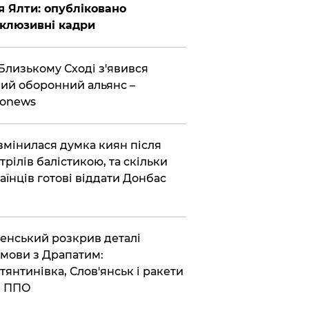
я Ялти: опубліковано
клюзивні кадри
Близькому Сході з'явився
ий оборонний альянс –
ronews
змінилася думка киян після
трілів балістикою, та скільки
аїнців готові віддати Донбас
енський розкрив деталі
мови з Драпатим:
тянтинівка, Слов'янськ і ракети
я ППО