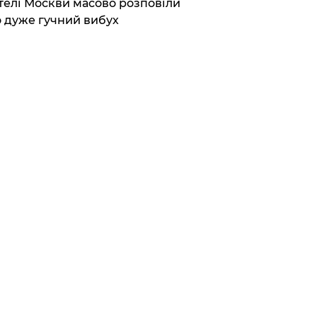
елі Москви масово розповіли
 дуже гучний вибух