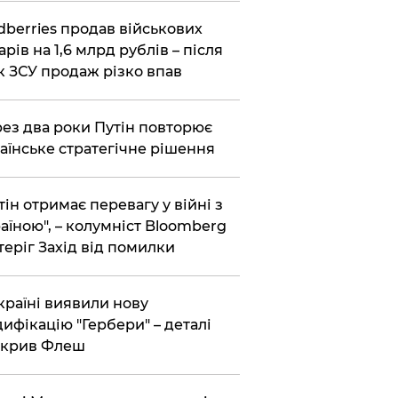
dberries продав військових
арів на 1,6 млрд рублів – після
к ЗСУ продаж різко впав
ез два роки Путін повторює
аїнське стратегічне рішення
тін отримає перевагу у війні з
аїною", – колумніст Bloomberg
теріг Захід від помилки
країні виявили нову
ифікацію "Гербери" – деталі
зкрив Флеш