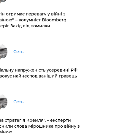
ін отримає перевагу у війні з
аїною", – колумніст Bloomberg
теріг Захід від помилки
Сеть
іальну напруженість усередині РФ
вокує найнесподіваніший гравець
Сеть
ва стратегія Кремля", – експерти
снили слова Мірошника про війну з
аїною