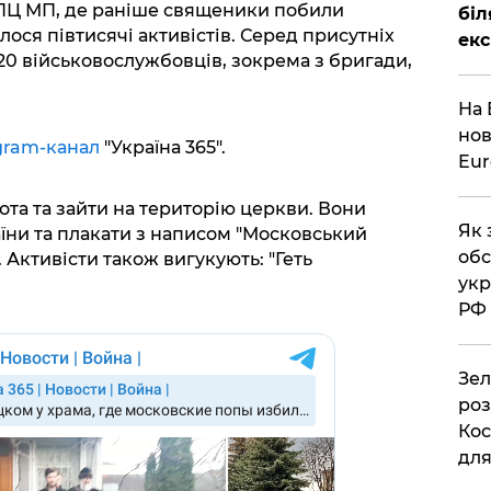
ПЦ МП, де раніше священики побили
біл
лося півтисячі активістів. Серед присутніх
екс
20 військовослужбовців, зокрема з бригади,
На 
нов
gram-канал
"Україна 365".
Eu
а та зайти на територію церкви. Вони
Як 
їни та плакати з написом "Московський
обс
. Активісти також вигукують: "Геть
укр
РФ
Зел
роз
Кос
дл