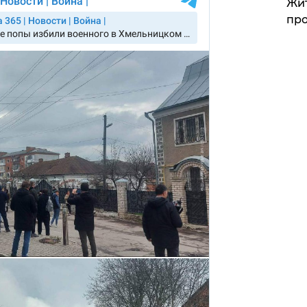
Жит
про