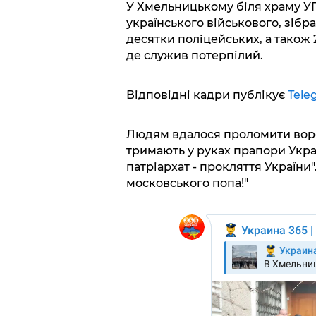
У Хмельницькому біля храму У
українського військового, зібра
десятки поліцейських, а також 
де служив потерпілий.
Відповідні кадри публікує
Tele
Людям вдалося проломити ворот
тримають у руках прапори Укра
патріархат - прокляття України"
московського попа!"