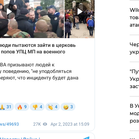
Wil
тов
ата
Чер
укр
"Пу
Укр
зас
В У
мод
ро