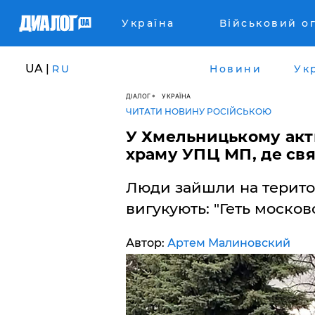
Україна
Військовий о
UA |
RU
Новини
Ук
ДІАЛОГ
УКРАЇНА
ЧИТАТИ НОВИНУ РОСІЙСЬКОЮ
У Хмельницькому акт
храму УПЦ МП, де св
Люди зайшли на терито
вигукують: "Геть москов
Автор:
Артем Малиновский