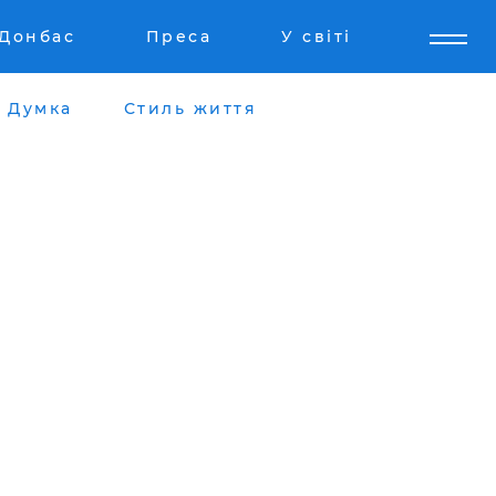
Донбас
Преса
У світі
Думка
Стиль життя