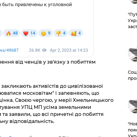
"Пут
Укр
зас
ння від ченців у зв'язку з побиттям
Соц
про
закликають активістів до цивілізованої
нюватися московітам" і запевняють, що
цінка. Своєю чергою, у мерії Хмельницького
тування УПЦ МП усіма земельними
 та заявили, що всі причетні до побиття
ну відповідальність.
"Но
поя
Укр