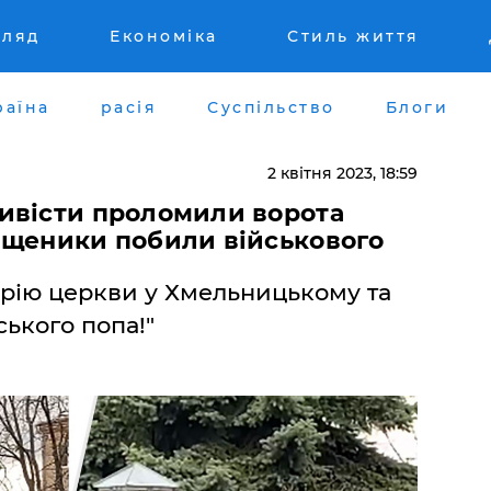
гляд
Економіка
Стиль життя
раїна
расія
Суспільство
Блоги
2 квітня 2023, 18:59
ивісти проломили ворота
ященики побили військового
рію церкви у Хмельницькому та
ського попа!"