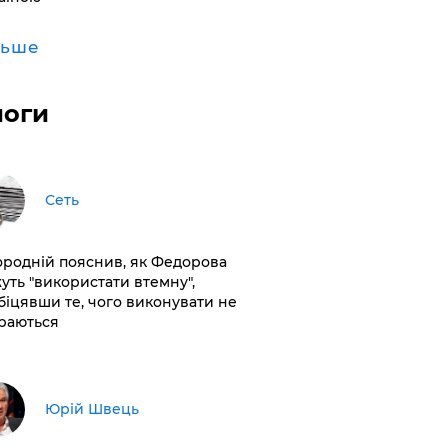
льше
логи
Сеть
ородній пояснив, як Федорова
уть "використати втемну",
біцявши те, чого виконувати не
раються
Юрій Швець