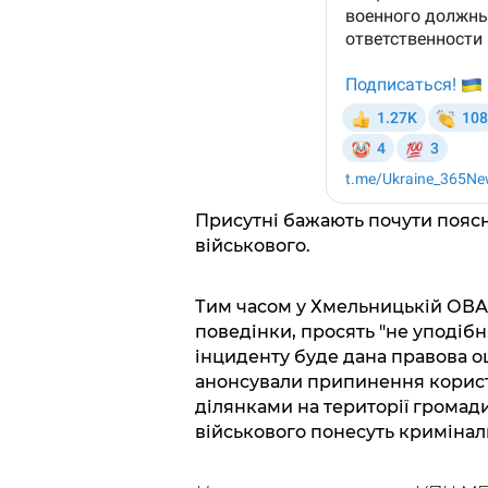
Присутні бажають почути поясне
військового.
Тим часом у Хмельницькій ОВА 
поведінки, просять "не уподіб
інциденту буде дана правова о
анонсували припинення корис
ділянками на території громади
військового понесуть криміналь