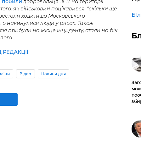
П
побили
добровольця ЗСУ на території
того, як військовий поцікавився, "скільки ще
Бі
рестали ходити до Московського
ього накинулися люди у рясах. Також
які прибули на місце інциденту, стали на бік
Б
вого.
РЕДАКЦІЇ!
раїни
Відео
Новини дня
Заг
мож
поо
зби