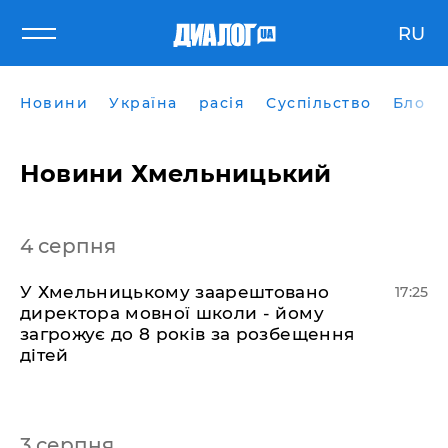
RU
Новини
Україна
расія
Суспільство
Блоги
Новини Хмельницький
4 серпня
​У Хмельницькому заарештовано
17:25
директора мовної школи - йому
загрожує до 8 років за розбещення
дітей
3 серпня