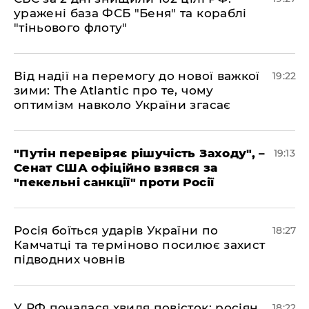
уражені база ФСБ "Беня" та кораблі
"тіньового флоту"
​Від надії на перемогу до нової важкої
19:22
зими: The Atlantic про те, чому
оптимізм навколо України згасає
​"Путін перевіряє рішучість Заходу", –
19:13
Сенат США офіційно взявся за
"пекельні санкції" проти Росії
​Росія боїться ударів України по
18:27
Камчатці та терміново посилює захист
підводних човнів
​У РФ почалася хвиля повісток: росіян,
18:22