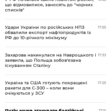
що відмовилися, заносять до "чорних
списків"
​Удари України по російських НПЗ
17:55
обвалили експорт нафтопродуктів із
РФ до 10-річного мінімуму
​Захарова накинулася на Навроцького і
17:33
заявила, що Польща зобов'язана
існуванням Сталіну
​Україна та США готують покращені
17:25
ракети для С-300 – коли вони
очікуються у ЗСУ
​Путін може атакувати балтійські
17:15