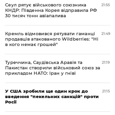
​Сеул рятує військового союзника
21:55
КНДР: Південна Корея відправила РФ
30 тисяч тонн авіапалива
​Кремль відмовився рятувати гаманці
21:49
продавців атакованого Wildberries: "Ні
в кого немає грошей"
​Туреччина, Саудівська Аравія та
21:19
Пакистан створили військовий союз за
прикладом НАТО: Іран у гніві
​У США зробили ще один крок до
21:15
введення "пекельних санкцій" проти
Росії