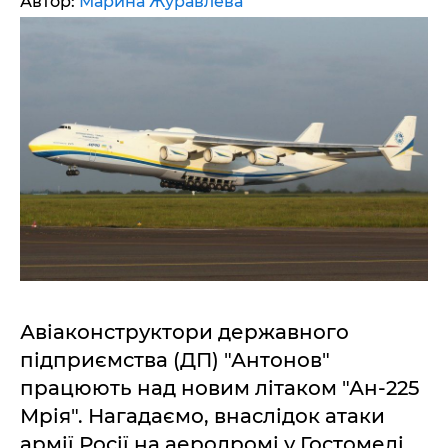
Автор:
Марина Журавлева
Авіаконструктори державного
підприємства (ДП) "Антонов"
працюють над новим літаком "Ан-225
Мрія". Нагадаємо, внаслідок атаки
армії Росії на аеродромі у Гостомелі