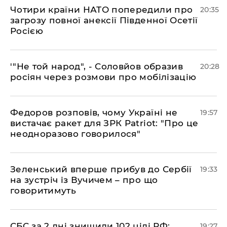
​Чотири країни НАТО попередили про
20:35
загрозу повної анексії Південної Осетії
Росією
​'"Не той народ", - Соловйов образив
20:28
росіян через розмови про мобілізацію
​Федоров розповів, чому Україні не
19:57
вистачає ракет для ЗРК Patriot: "Про це
неодноразово говорилося"
​Зеленський вперше прибув до Сербії
19:33
на зустріч із Вучичем – про що
говоритимуть
​СБС за 2 дні знищили 102 цілі РФ:
19:27