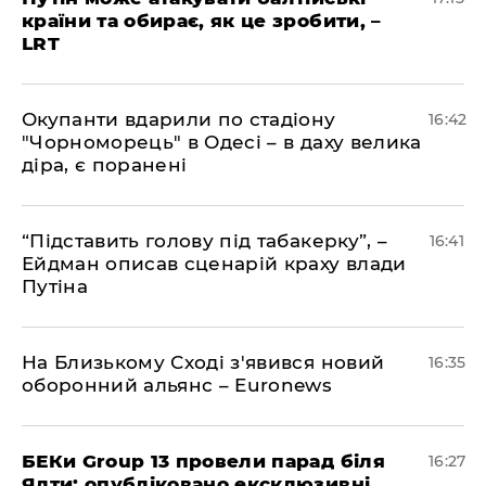
країни та обирає, як це зробити, –
LRT
​Окупанти вдарили по стадіону
16:42
"Чорноморець" в Одесі – в даху велика
діра, є поранені
​“Підставить голову під табакерку”, –
16:41
Ейдман описав сценарій краху влади
Путіна
На Близькому Сході з'явився новий
16:35
оборонний альянс – Euronews
БЕКи Group 13 провели парад біля
16:27
Ялти: опубліковано ексклюзивні