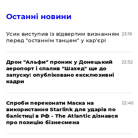
Останні новини
​Усик виступив із відвертим визнанням
23:19
перед "останнім танцем" у кар'єрі
​Дрон "Альфи" проник у Донецький
22:52
аеропорт і спалив "Шахед" ще до
запуску: опубліковано ексклюзивні
кадри
​Спроби переконати Маска на
22:40
використання Starlink для ударів по
балістиці в РФ - The Atlantic дізнався
про позицію бізнесмена