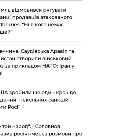
емль відмовився рятувати
анці продавців атакованого
dberries: "Ні в кого немає
шей"
реччина, Саудівська Аравія та
истан створили військовий
з за прикладом НАТО: Іран у
ві
США зробили ще один крок до
дення "пекельних санкцій"
ти Росії
Не той народ", - Соловйов
азив росіян через розмови про