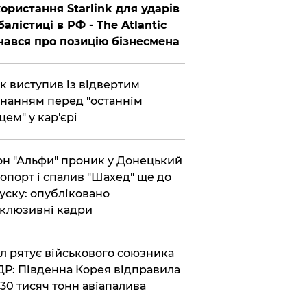
ористання Starlink для ударів
балістиці в РФ - The Atlantic
нався про позицію бізнесмена
ик виступив із відвертим
нанням перед "останнім
цем" у кар'єрі
он "Альфи" проник у Донецький
опорт і спалив "Шахед" ще до
уску: опубліковано
клюзивні кадри
ул рятує військового союзника
Р: Південна Корея відправила
30 тисяч тонн авіапалива