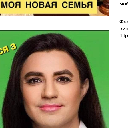
моб
​Фе
вис
"Пр