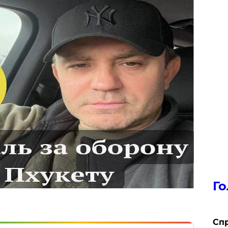
Го
​Сп