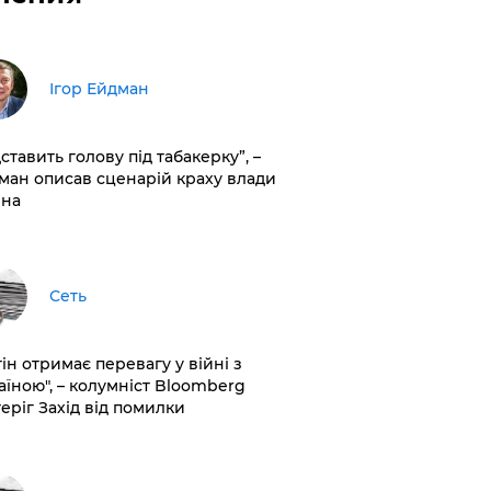
Ігор Ейдман
дставить голову під табакерку”, –
ман описав сценарій краху влади
іна
Сеть
ін отримає перевагу у війні з
аїною", – колумніст Bloomberg
теріг Захід від помилки