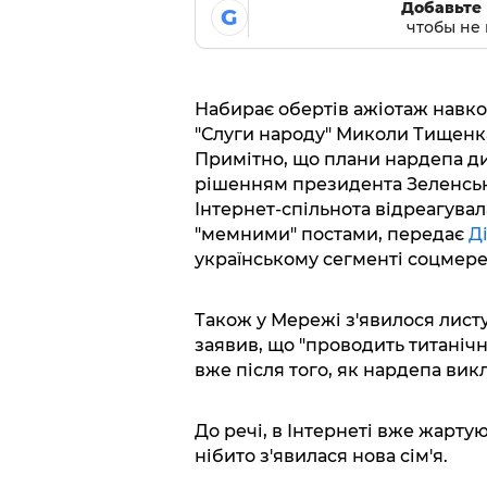
Добавьте 
G
чтобы не 
Набирає обертів ажіотаж навко
"Слуги народу" Миколи Тищенка 
Примітно, що плани нардепа д
рішенням президента Зеленськ
Інтернет-спільнота відреагува
"мемними" постами, передає
Д
українському сегменті соцмере
Також у Мережі з'явилося листу
заявив, що "проводить титанічн
вже після того, як нардепа вик
До речі, в Інтернеті вже жартую
нібито з'явилася нова сім'я.