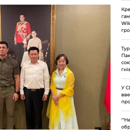
​Кр
гам
Wil
гро
​Ту
Пак
сою
гні
​У 
вве
про
​'"
обр