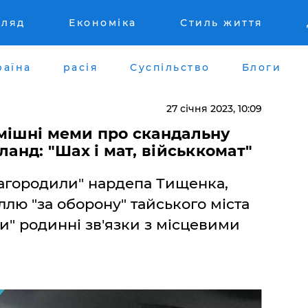
гляд
Економіка
Стиль життя
раїна
расія
Суспільство
Блоги
27 січня 2023, 10:09
мішні меми про скандальну
ланд: "Шах і мат, військкомат"
нагородили" нардепа Тищенка,
лю "за оборону" тайського міста
и" родинні зв'язки з місцевими