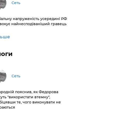
Сеть
іальну напруженість усередині РФ
вокує найнесподіваніший гравець
льше
логи
Сеть
ородній пояснив, як Федорова
уть "використати втемну",
біцявши те, чого виконувати не
раються