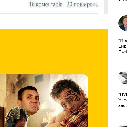
​“Пі
Ейд
Пут
"Пут
Укр
зас