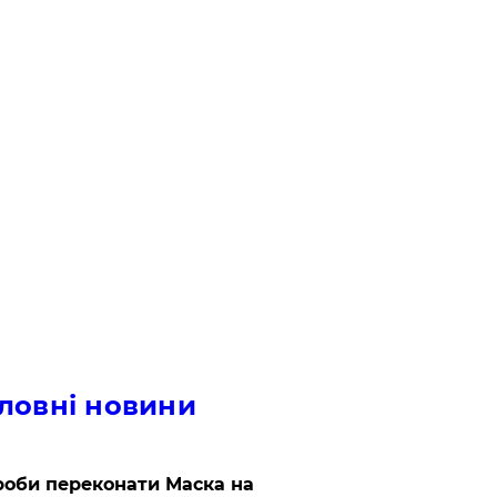
ловні новини
роби переконати Маска на