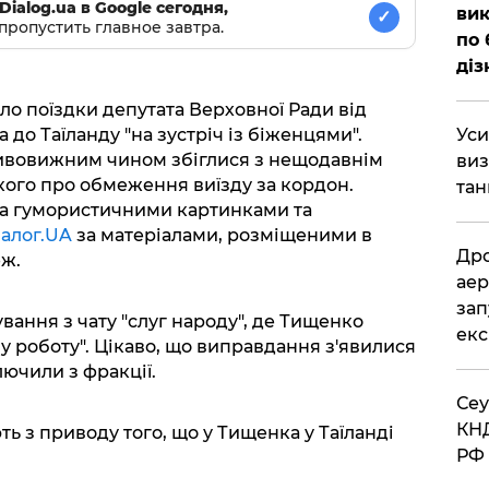
Dialog.ua в Google сегодня,
вик
✓
пропустить главное завтра.
по 
діз
ло поїздки депутата Верховної Ради від
до Таїланду "на зустріч із біженцями".
​Ус
ивовижним чином збіглися з нещодавнім
виз
ого про обмеження виїзду за кордон.
тан
ла гумористичними картинками та
іалог.UA
за матеріалами, розміщеними в
​Др
ж.
аер
зап
вання з чату "слуг народу", де Тищенко
екс
у роботу". Цікаво, що виправдання з'явилися
лючили з фракції.
​Се
КНД
ть з приводу того, що у Тищенка у Таїланді
РФ 