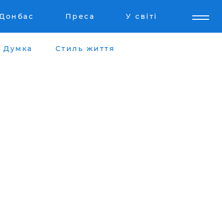
Донбас
Преса
У світі
Думка
Стиль життя