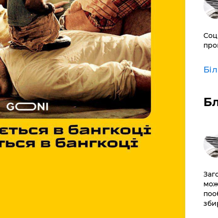
Соц
про
Бі
Б
Заг
мож
поо
зби