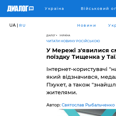
Україна
Військовий о
UA |
RU
Новини
Ук
ДІАЛОГ
УКРАЇНА
ЧИТАТИ НОВИНУ РОСІЙСЬКОЮ
У Мережі з'явилися с
поїздку Тищенка у Таї
Інтернет-користувачі "
який відзначився, медал
Пхукет, а також "знайшл
жителями.
Автор:
Святослав Рыбальченко