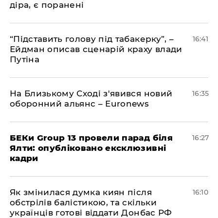
діра, є поранені
​“Підставить голову під табакерку”, –
16:41
Ейдман описав сценарій краху влади
Путіна
На Близькому Сході з'явився новий
16:35
оборонний альянс – Euronews
БЕКи Group 13 провели парад біля
16:27
Ялти: опубліковано ексклюзивні
кадри
Як змінилася думка киян після
16:10
обстрілів балістикою, та скільки
українців готові віддати Донбас РФ