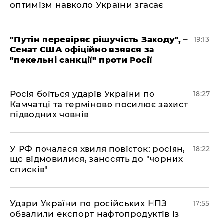
оптимізм навколо України згасає
​"Путін перевіряє рішучість Заходу", –
19:13
Сенат США офіційно взявся за
"пекельні санкції" проти Росії
​Росія боїться ударів України по
18:27
Камчатці та терміново посилює захист
підводних човнів
​У РФ почалася хвиля повісток: росіян,
18:22
що відмовилися, заносять до "чорних
списків"
​Удари України по російських НПЗ
17:55
обвалили експорт нафтопродуктів із