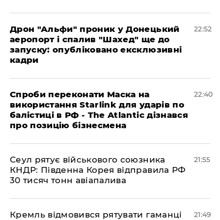
​Дрон "Альфи" проник у Донецький
22:52
аеропорт і спалив "Шахед" ще до
запуску: опубліковано ексклюзивні
кадри
​Спроби переконати Маска на
22:40
використання Starlink для ударів по
балістиці в РФ - The Atlantic дізнався
про позицію бізнесмена
​Сеул рятує військового союзника
21:55
КНДР: Південна Корея відправила РФ
30 тисяч тонн авіапалива
​Кремль відмовився рятувати гаманці
21:49