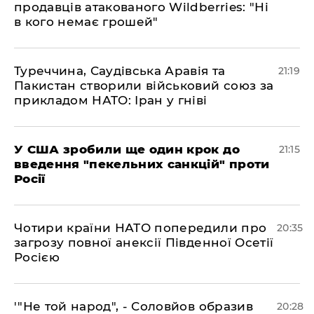
продавців атакованого Wildberries: "Ні
в кого немає грошей"
​Туреччина, Саудівська Аравія та
21:19
Пакистан створили військовий союз за
прикладом НАТО: Іран у гніві
​У США зробили ще один крок до
21:15
введення "пекельних санкцій" проти
Росії
​Чотири країни НАТО попередили про
20:35
загрозу повної анексії Південної Осетії
Росією
​'"Не той народ", - Соловйов образив
20:28