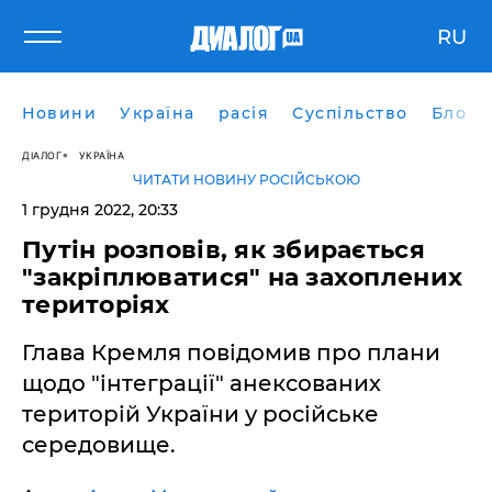
RU
Новини
Україна
расія
Суспільство
Блоги
ДІАЛОГ
УКРАЇНА
ЧИТАТИ НОВИНУ РОСІЙСЬКОЮ
1 грудня 2022, 20:33
Путін розповів, як збирається
"закріплюватися" на захоплених
територіях
Глава Кремля повідомив про плани
щодо "інтеграції" анексованих
територій України у російське
середовище.