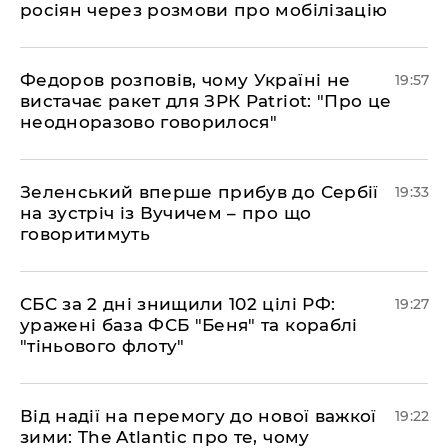
росіян через розмови про мобілізацію
​Федоров розповів, чому Україні не
19:57
вистачає ракет для ЗРК Patriot: "Про це
неодноразово говорилося"
​Зеленський вперше прибув до Сербії
19:33
на зустріч із Вучичем – про що
говоритимуть
​СБС за 2 дні знищили 102 цілі РФ:
19:27
уражені база ФСБ "Беня" та кораблі
"тіньового флоту"
​Від надії на перемогу до нової важкої
19:22
зими: The Atlantic про те, чому