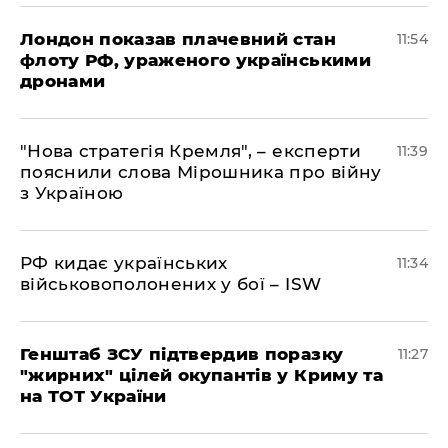
Лондон показав плачевний стан
11:54
флоту РФ, ураженого українськими
дронами
"Нова стратегія Кремля", – експерти
11:39
пояснили слова Мірошника про війну
з Україною
РФ кидає українських
11:34
військовополонених у бої – ISW
Генштаб ЗСУ підтвердив поразку
11:27
"жирних" цілей окупантів у Криму та
на ТОТ України