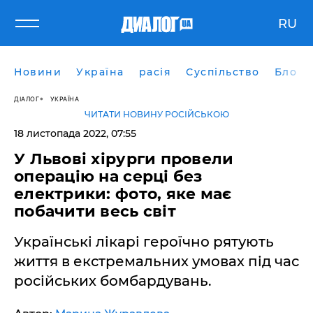
RU
Новини
Україна
расія
Суспільство
Блоги
ДІАЛОГ
УКРАЇНА
ЧИТАТИ НОВИНУ РОСІЙСЬКОЮ
18 листопада 2022, 07:55
У Львові хірурги провели
операцію на серці без
електрики: фото, яке має
побачити весь світ
Українські лікарі героїчно рятують
життя в екстремальних умовах під час
російських бомбардувань.