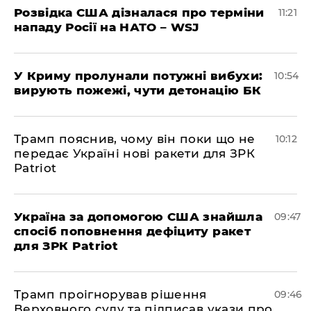
Розвідка США дізналася про терміни
11:21
нападу Росії на НАТО – WSJ
У Криму пролунали потужні вибухи:
10:54
вирують пожежі, чути детонацію БК
Трамп пояснив, чому він поки що не
10:12
передає Україні нові ракети для ЗРК
Patriot
Україна за допомогою США знайшла
09:47
спосіб поповнення дефіциту ракет
для ЗРК Patriot
Трамп проігнорував рішення
09:46
Верховного суду та підписав укази про