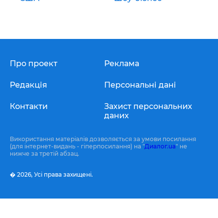
Про проект
Реклама
Редакція
Персональні дані
Контакти
Захист персональних
даних
Використання матеріалів дозволяється за умови посилання
(для інтернет-видань - гіперпосилання) на "
Диалог.ua
" не
нижче за третій абзац.
� 2026,
Усі права захищені.