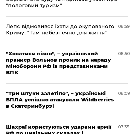
"пологовий туризм"
Лепс відмовився їхати до окупованого
08:59
Криму: "Там небезпечно для життя"
"Ховатися пізно", – український
08:50
пранкер Вольнов проник на нараду
Міноборони РФ із представниками
ВПК
"Три штуки залетіло", – українські
08:09
БПЛА успішно атакували Wildberries
в Єкатеринбурзі
Шахраї користуються ударами армії
07:35
РФ по цивільних складах і