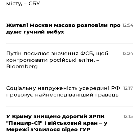
місту, – СБУ
Жителі Москви масово розповіли про
12:54
дуже гучний вибух
Путін посилює значення ФСБ, щоб
12:24
контролювати російські еліти, –
Bloomberg
Соціальну напруженість усередині РФ
12:17
провокує найнесподіваніший гравець
У Криму знищено дорогий ЗРПК
12:15
"Панцир-С1" і військовий кран – у
Мережі з'явилося відео ГУР