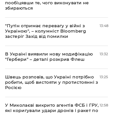
пообіцявши те, чого виконувати не
збираються
"Путін отримає перевагу у війні з
13:48
Україною", – колумніст Bloomberg
застеріг Захід від помилки
В Україні виявили нову модифікацію
13:32
"Гербери" – деталі розкрив Флеш
Швець розповів, що Україні потрібно
13:25
робити, щоб вистояти у протистоянні з
Росією
У Миколаєві викрито агентів ФСБ і ГРУ,
12:58
які коригували удари дронів і ракет по