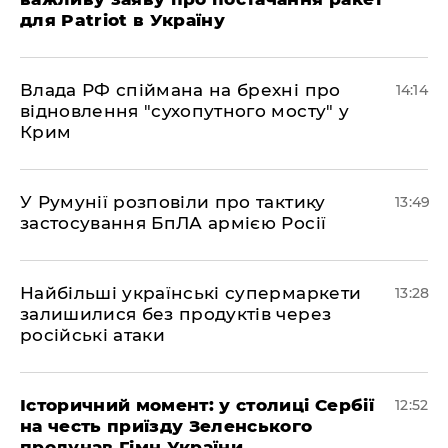
для Patriot в Україну
Влада РФ спіймана на брехні про
14:14
відновлення "сухопутного мосту" у
Крим
У Румунії розповіли про тактику
13:49
застосування БпЛА армією Росії
Найбільші українські супермаркети
13:28
залишилися без продуктів через
російські атаки
Історичний момент: у столиці Сербії
12:52
на честь приїзду Зеленського
пролунав Гімн України