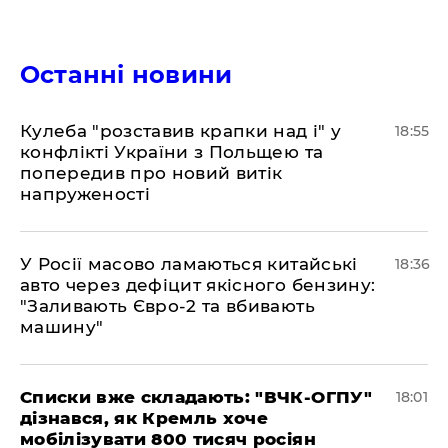
Останні новини
Кулеба "розставив крапки над і" у
18:55
конфлікті України з Польщею та
попередив про новий витік
напруженості
У Росії масово ламаються китайські
18:36
авто через дефіцит якісного бензину:
"Заливають Євро-2 та вбивають
машину"
Списки вже складають: "ВЧК-ОГПУ"
18:01
дізнався, як Кремль хоче
мобілізувати 800 тисяч росіян