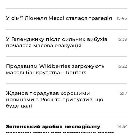
У сім'ї Ліонеля Мессі сталася трагедія
15:46
У Геленджику після сильних вибухів
15:39
почалася масова евакуація
Продавцям Wildberries загрожують
15:22
масові банкрутства – Reuters
Жданов порадував хорошими
15:17
новинами з Росії та припустив, що
буде далі
Зеленський зробив несподівану
14:54
важливу заяву про постачання ракет