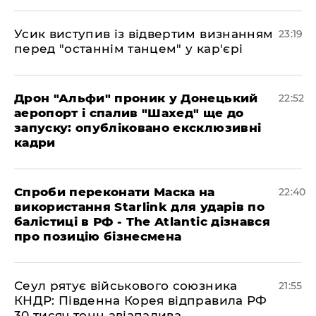
​Усик виступив із відвертим визнанням
23:19
перед "останнім танцем" у кар'єрі
​Дрон "Альфи" проник у Донецький
22:52
аеропорт і спалив "Шахед" ще до
запуску: опубліковано ексклюзивні
кадри
​Спроби переконати Маска на
22:40
використання Starlink для ударів по
балістиці в РФ - The Atlantic дізнався
про позицію бізнесмена
​Сеул рятує військового союзника
21:55
КНДР: Південна Корея відправила РФ
30 тисяч тонн авіапалива