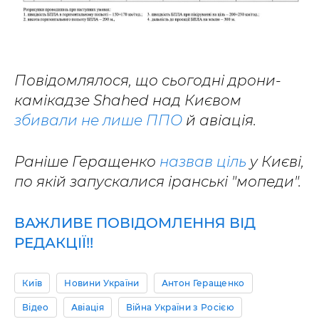
Повідомлялося, що сьогодні дрони-
камікадзе Shahed над Києвом
збивали не лише ППО
й авіація.
Раніше Геращенко
назвав ціль
у Києві,
по якій запускалися іранські "мопеди".
ВАЖЛИВЕ ПОВІДОМЛЕННЯ ВІД
РЕДАКЦІЇ!!
Київ
Новини України
Антон Геращенко
Відео
Авіація
Війна України з Росією