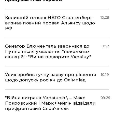
Колишній генсек НАТО Столтенберг
12:05
визнав повний провал Альянсу щодо
РФ
Сенатор Блюменталь звернувся до
11:37
Путіна після ухвалення "пекельних
санкцій": "Ви не підкорите Україну"
Усик зробив гучну заяву про рішення
10:19
щодо допуску росіян до Олімпіад
"Війна виграна Україною", – Макс
09:29
Покровський і Марк Фейгін відвідали
прифронтовий Слов'янськ