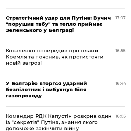
Стратегічний удар для Путіна: Вучич
17:07
"порушив табу" та тепло приймає
Зеленського у Белграді
Коваленко попередив про плани
16:55
Кремля та пояснив, як протистояти
новій загрозі
У Болгарію вторгся ударний
16:44
безпілотник і вибухнув біля
газопроводу
Командир РДК Капустін розкрив один
16:05
із "секретів" Путіна, знання якого
допоможе закінчити війну