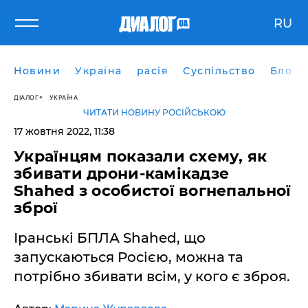
RU
Новини
Україна
расія
Суспільство
Блоги
ДІАЛОГ
УКРАЇНА
ЧИТАТИ НОВИНУ РОСІЙСЬКОЮ
17 жовтня 2022, 11:38
Українцям показали схему, як
збивати дрони-камікадзе
Shahed з особистої вогнепальної
зброї
Іранські БПЛА Shahed, що
запускаються Росією, можна та
потрібно збивати всім, у кого є зброя.