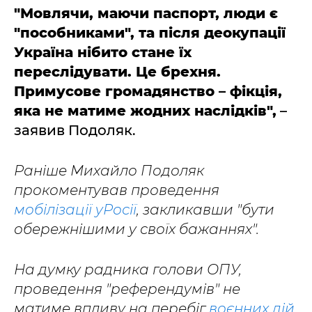
"Мовлячи, маючи паспорт, люди є
"пособниками", та після деокупації
Україна нібито стане їх
переслідувати. Це брехня.
Примусове громадянство – фікція,
яка не матиме жодних наслідків",
–
заявив Подоляк.
Раніше Михайло Подоляк
прокоментував проведення
мобілізації уРосії
, закликавши "бути
обережнішими у своїх бажаннях".
На думку радника голови ОПУ,
проведення "референдумів" не
матиме впливу на перебіг
воєнних дій.