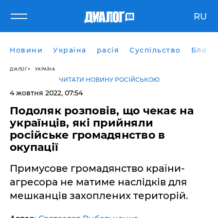
RU
Новини
Україна
расія
Суспільство
Блоги
ДІАЛОГ
УКРАЇНА
ЧИТАТИ НОВИНУ РОСІЙСЬКОЮ
4 жовтня 2022, 07:54
Подоляк розповів, що чекає на
українців, які прийняли
російське громадянство в
окупації
Примусове громадянство країни-
агресора не матиме наслідків для
мешканців захоплених територій.