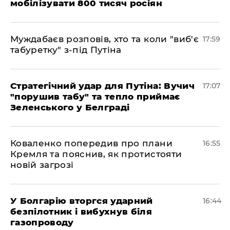
мобілізувати 800 тисяч росіян
Муждабаєв розповів, хто та коли "виб'є
17:59
табуретку" з-під Путіна
Стратегічний удар для Путіна: Вучич
17:07
"порушив табу" та тепло приймає
Зеленського у Белграді
Коваленко попередив про плани
16:55
Кремля та пояснив, як протистояти
новій загрозі
У Болгарію вторгся ударний
16:44
безпілотник і вибухнув біля
газопроводу