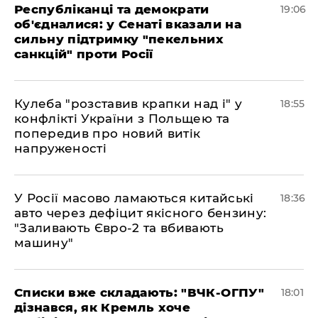
Республіканці та демократи
19:06
об'єдналися: у Сенаті вказали на
сильну підтримку "пекельних
санкцій" проти Росії
Кулеба "розставив крапки над і" у
18:55
конфлікті України з Польщею та
попередив про новий витік
напруженості
У Росії масово ламаються китайські
18:36
авто через дефіцит якісного бензину:
"Заливають Євро-2 та вбивають
машину"
Списки вже складають: "ВЧК-ОГПУ"
18:01
дізнався, як Кремль хоче