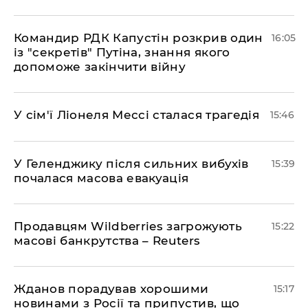
Командир РДК Капустін розкрив один
16:05
із "секретів" Путіна, знання якого
допоможе закінчити війну
У сім'ї Ліонеля Мессі сталася трагедія
15:46
У Геленджику після сильних вибухів
15:39
почалася масова евакуація
Продавцям Wildberries загрожують
15:22
масові банкрутства – Reuters
Жданов порадував хорошими
15:17
новинами з Росії та припустив, що