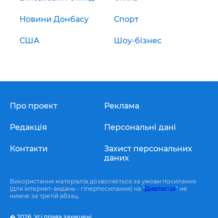
Новини Донбасу
Спорт
США
Шоу-бізнес
Про проект
Реклама
Редакція
Персональні дані
Контакти
Захист персональних
даних
Використання матеріалів дозволяється за умови посилання
(для інтернет-видань - гіперпосилання) на "
Диалог.ua
" не
нижче за третій абзац.
� 2026,
Усі права захищені.