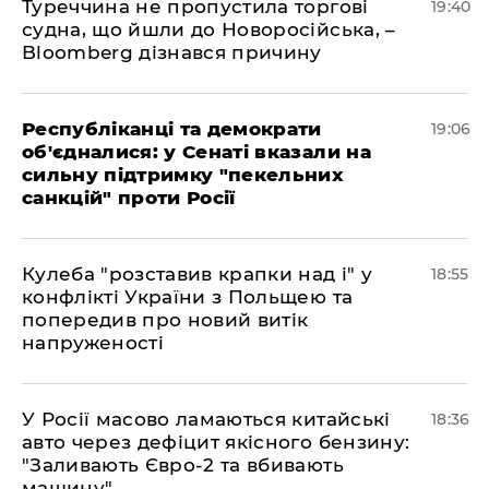
Туреччина не пропустила торгові
19:40
судна, що йшли до Новоросійська, –
Bloomberg дізнався причину
Республіканці та демократи
19:06
об'єдналися: у Сенаті вказали на
сильну підтримку "пекельних
санкцій" проти Росії
Кулеба "розставив крапки над і" у
18:55
конфлікті України з Польщею та
попередив про новий витік
напруженості
У Росії масово ламаються китайські
18:36
авто через дефіцит якісного бензину:
"Заливають Євро-2 та вбивають
машину"