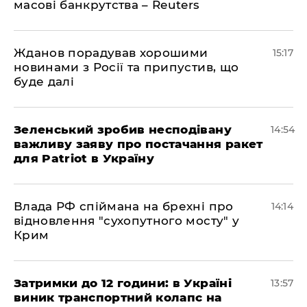
масові банкрутства – Reuters
Жданов порадував хорошими
15:17
новинами з Росії та припустив, що
буде далі
Зеленський зробив несподівану
14:54
важливу заяву про постачання ракет
для Patriot в Україну
Влада РФ спіймана на брехні про
14:14
відновлення "сухопутного мосту" у
Крим
Затримки до 12 години: в Україні
13:57
виник транспортний колапс на