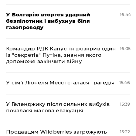
У Болгарію вторгся ударний
16:44
безпілотник і вибухнув біля
газопроводу
Командир РДК Капустін розкрив один
16:05
із "секретів" Путіна, знання якого
допоможе закінчити війну
У сім'ї Ліонеля Мессі сталася трагедія
15:46
У Геленджику після сильних вибухів
15:39
почалася масова евакуація
Продавцям Wildberries загрожують
15:22