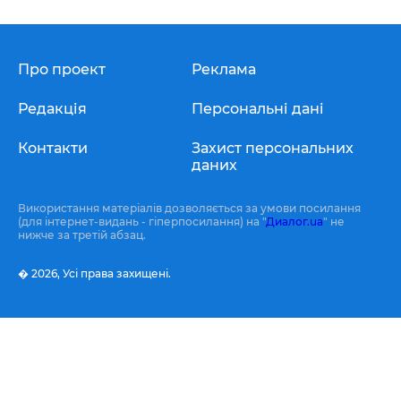
Про проект
Реклама
Редакція
Персональні дані
Контакти
Захист персональних
даних
Використання матеріалів дозволяється за умови посилання
(для інтернет-видань - гіперпосилання) на "
Диалог.ua
" не
нижче за третій абзац.
� 2026,
Усі права захищені.