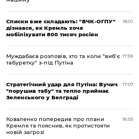
Списки вже складають: "ВЧК-ОГПУ"
18:01
дізнався, як Кремль хоче
мобілізувати 800 тисяч росіян
Муждабаєв розповів, хто та коли "виб'є
17:59
табуретку" з-під Путіна
Стратегічний удар для Путіна: Вучич
17:07
"порушив табу" та тепло приймає
Зеленського у Белграді
Коваленко попередив про плани
16:55
Кремля та пояснив, як протистояти
новій загрозі