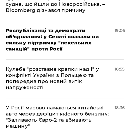
судна, що йшли до Новоросійська, –
Bloomberg дізнався причину
Республіканці та демократи
19:06
об'єдналися: у Сенаті вказали на
сильну підтримку "пекельних
санкцій" проти Росії
Кулеба "розставив крапки над і" у
18:55
конфлікті України з Польщею та
попередив про новий витік
напруженості
У Росії масово ламаються китайські
18:36
авто через дефіцит якісного бензину:
"Заливають Євро-2 та вбивають
машину"