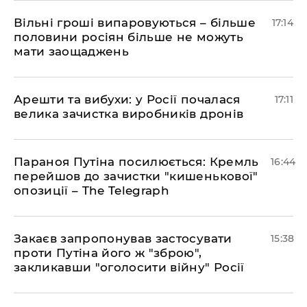
Вільні гроші випаровуються – більше
17:14
половини росіян більше не можуть
мати заощаджень
Арешти та вибухи: у Росії почалася
17:11
велика зачистка виробників дронів
Параноя Путіна посилюється: Кремль
16:44
перейшов до зачистки "кишенькової"
опозиції – The Telegraph
Закаєв запропонував застосувати
15:38
проти Путіна його ж "зброю",
закликавши "оголосити війну" Росії