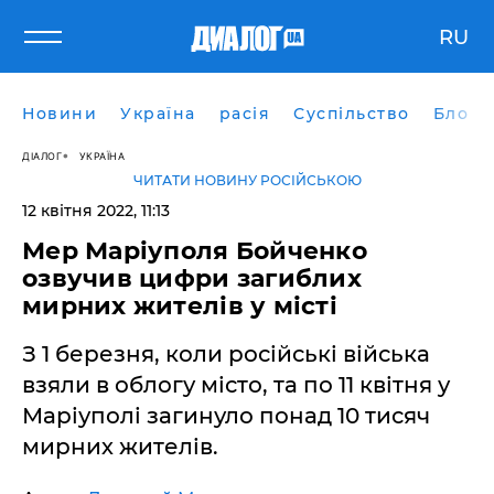
RU
Новини
Україна
расія
Суспільство
Блоги
ДІАЛОГ
УКРАЇНА
ЧИТАТИ НОВИНУ РОСІЙСЬКОЮ
12 квітня 2022, 11:13
Мер Маріуполя Бойченко
озвучив цифри загиблих
мирних жителів у місті
З 1 березня, коли російські війська
взяли в облогу місто, та по 11 квітня у
Маріуполі загинуло понад 10 тисяч
мирних жителів.