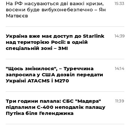
На РФ насуваються дві важкі кризи,
15:33
восени буде вибухонебезпечно – Ян
Матвєєв
Україна вже має доступ до Starlink
14:39
над територією Росії: в одній
спеціальній зоні – ЗМІ
"Щось змінилося", – Туреччина
14:14
запросила у США дозвіл передати
Україні ATACMS і M270
Три години палала: СБС "Мадяра"
11:39
підпалили С-400 неподалік палацу
Путіна біля Геленджика