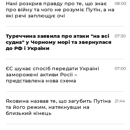
Накі розкрив правду про те, що знає
08:00
про війну та чого не розуміє Путін, а на
які речі заплющує очі
Туреччина заявила про атаки "на всі
07:30
судна" у Чорному морі та звернулася
до РФ і України
ЄС шукає спосіб передати Україні
07:00
заморожені активи Росії –
представлена ​​нова схема
Яковина назвав те, що загубить Путіна
21:44
та його режим, натякнувши на
близький кінець