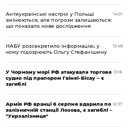
Антиукраїнські настрої у Польщі
14:01
змінюються, але погрози залишаються:
що показало нове дослідження
НАБУ розсекретило інформацію, у
13:48
чому підозрюють Ольгу Стефанішину
У Чорному морі РФ атакувала торгове
13:16
судно під прапором Гвінеї-Бісау – є
загиблі
Армія РФ вранці 6 серпня вдарила по
12:37
залізничній станції Лозова, є загиблі –
"Укрзалізниця"