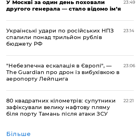
​У Москві за один день поховали
23:49
другого генерала — стало відомо ім’я
​Українські удари по російських НПЗ
23:14
спалили понад трильйон рублів
бюджету РФ
​"Небезпечна ескалація в Європі", —
23:06
The Guardian про дрон із вибухівкою в
аеропорту Лейпцига
​80 квадратних кілометрів: супутники
22:21
зафіксували велику нафтову пляму
біля порту Тамань після атаки ЗСУ
Більше