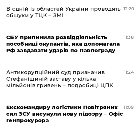
В одній із областей України проводять
12:20
обшуки у ТЦК – ЗМІ
СБУ припинила розвіддіяльність
11:38
пособниці окупантів, яка допомагала
РФ завдавати ударів по Павлограду
Антикорупційний суд призначив
11:24
Стефанішиній заставу у кілька
мільйонів гривень – подробиці ЦПК
Екскомандиру логістики Повітряних
11:09
сил ЗСУ висунули нову підозру – Офіс
Генпрокурора