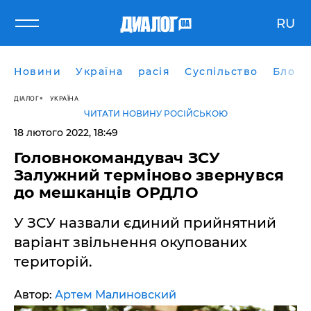
RU
Новини
Україна
расія
Суспільство
Блоги
ДІАЛОГ
УКРАЇНА
ЧИТАТИ НОВИНУ РОСІЙСЬКОЮ
18 лютого 2022, 18:49
Головнокомандувач ЗСУ
Залужний терміново звернувся
до мешканців ОРДЛО
У ЗСУ назвали єдиний прийнятний
варіант звільнення окупованих
територій.
Автор:
Артем Малиновский