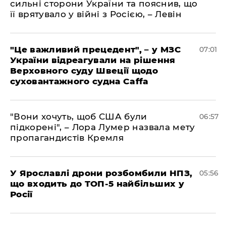
сильні сторони України та пояснив, що
її врятувало у війні з Росією, – Левін
"Це важливий прецедент", – у МЗС
07:01
України відреагували на рішення
Верховного суду Швеції щодо
суховантажного судна Caffa
"Вони хочуть, щоб США були
06:57
підкорені", – Лора Лумер назвала мету
пропагандистів Кремля
У Ярославлі дрони розбомбили НПЗ,
05:56
що входить до ТОП-5 найбільших у
Росії