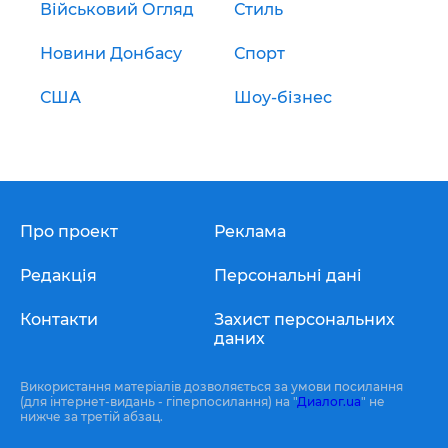
Військовий Огляд
Стиль
Новини Донбасу
Спорт
США
Шоу-бізнес
Про проект
Реклама
Редакція
Персональні дані
Контакти
Захист персональних
даних
Використання матеріалів дозволяється за умови посилання
(для інтернет-видань - гіперпосилання) на "
Диалог.ua
" не
нижче за третій абзац.