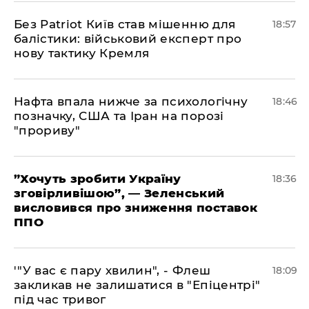
​Без Patriot Київ став мішенню для
18:57
балістики: військовий експерт про
нову тактику Кремля
​Нафта впала нижче за психологічну
18:46
позначку, США та Іран на порозі
"прориву"
​”Хочуть зробити Україну
18:36
зговірливішою”, — Зеленський
висловився про зниження поставок
ППО
​'"У вас є пару хвилин", - Флеш
18:09
закликав не залишатися в "Епіцентрі"
під час тривог