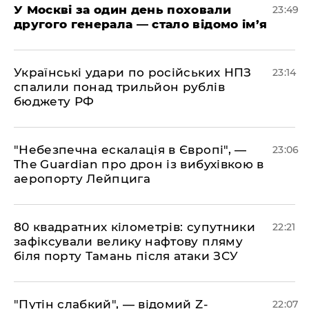
​У Москві за один день поховали
23:49
другого генерала — стало відомо ім’я
​Українські удари по російських НПЗ
23:14
спалили понад трильйон рублів
бюджету РФ
​"Небезпечна ескалація в Європі", —
23:06
The Guardian про дрон із вибухівкою в
аеропорту Лейпцига
​80 квадратних кілометрів: супутники
22:21
зафіксували велику нафтову пляму
біля порту Тамань після атаки ЗСУ
"Путін слабкий", — відомий Z-
22:07