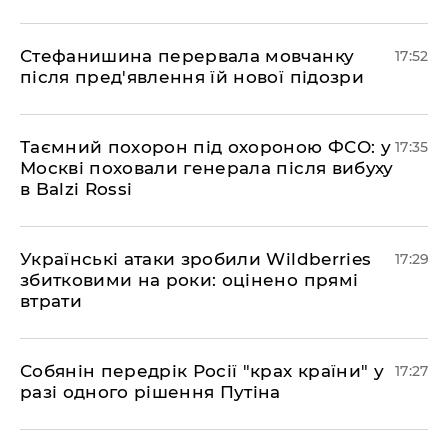
​Стефанишина перервала мовчанку
17:52
після пред'явлення їй нової підозри
​Таємний похорон під охороною ФСО: у
17:35
Москві поховали генерала після вибуху
в Balzi Rossi
​Українські атаки зробили Wildberries
17:29
збитковими на роки: оцінено прямі
втрати
​Собянін передрік Росії "крах країни" у
17:27
разі одного рішення Путіна