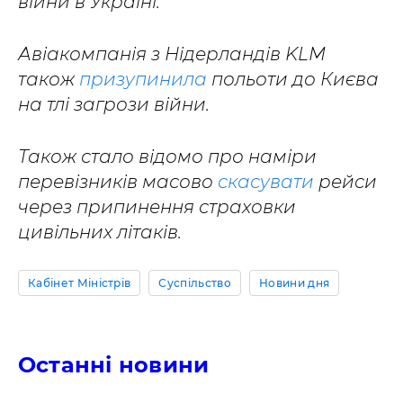
війни в Україні.
Авіакомпанія з Нідерландів KLM
також
призупинила
польоти до Києва
на тлі загрози війни.
Також стало відомо про наміри
перевізників масово
скасувати
рейси
через припинення страховки
цивільних літаків.
Кабінет Міністрів
Суспільство
Новини дня
Останні новини