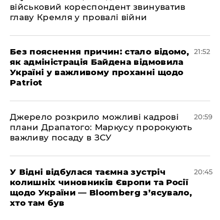
військовий кореспондент звинуватив
главу Кремля у провалі війни
​Без пояснення причин: стало відомо,
21:52
як адміністрація Байдена відмовила
Україні у важливому проханні щодо
Patriot
​Джерело розкрило можливі кадрові
20:59
плани Драпатого: Маркусу пророкують
важливу посаду в ЗСУ
​У Відні відбулася таємна зустріч
20:45
колишніх чиновників Європи та Росії
щодо України — Bloomberg з’ясувало,
хто там був