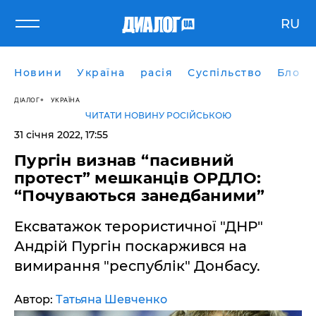
RU
Новини
Україна
расія
Суспільство
Блоги
ДІАЛОГ
УКРАЇНА
ЧИТАТИ НОВИНУ РОСІЙСЬКОЮ
31 січня 2022, 17:55
Пургін визнав “пасивний
протест” мешканців ОРДЛО:
“Почуваються занедбаними”
Ексватажок терористичної "ДНР"
Андрій Пургін поскаржився на
вимирання "республік" Донбасу.
Автор:
Татьяна Шевченко