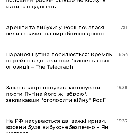
половини росіян більше не можуть
мати заощаджень
Арешти та вибухи: у Росії почалася
17:11
велика зачистка виробників дронів
Параноя Путіна посилюється: Кремль
16:44
перейшов до зачистки "кишенькової"
опозиції – The Telegraph
Закаєв запропонував застосувати
15:38
проти Путіна його ж "зброю",
закликавши "оголосити війну" Росії
На РФ насуваються дві важкі кризи,
15:33
восени буде вибухонебезпечно – Ян