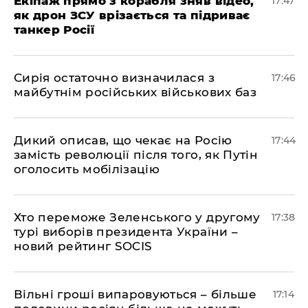
Екіпаж прямо з корабля зняв відео,
17:47
як дрон ЗСУ врізається та підриває
танкер Росії
Сирія остаточно визначилася з
17:46
майбутнім російських військових баз
Дикий описав, що чекає на Росію
17:44
замість революції після того, як Путін
оголосить мобілізацію
Хто переможе Зеленського у другому
17:38
турі виборів президента України –
новий рейтинг SOCIS
Вільні гроші випаровуються – більше
17:14