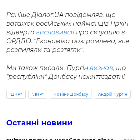
Раніше Діалог.UA повідомляв, що
ватажок російських найманців Гіркін
відверто
висловився
про ситуацію в
ОРДЛО: "Економіка розгромлена, все
розпиляли та розтягли".
Ми також писали, Пургін
визнав
, що
"республіки" Донбасу нежиттєздатні.
"ДНР"
"ЛНР"
Новини Донбасу
Андрій Пургін
Останні новини