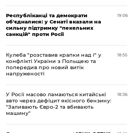
Республіканці та демократи
19:06
об'єдналися: у Сенаті вказали на
сильну підтримку "пекельних
санкцій" проти Росії
Кулеба "розставив крапки над і" у
18:55
конфлікті України з Польщею та
попередив про новий витік
напруженості
У Росії масово ламаються китайські
18:36
авто через дефіцит якісного бензину:
"Заливають Євро-2 та вбивають
машину"