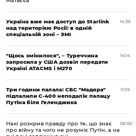
Матвєєв
Україна вже має доступ до Starlink
14:39
над територією Росії: в одній
спеціальній зоні – ЗМІ
"Щось змінилося", – Туреччина
14:14
запросила у США дозвіл передати
Україні ATACMS і M270
Три години палала: СБС "Мадяра"
11:39
підпалили С-400 неподалік палацу
Путіна біля Геленджика
Накі розкрив правду про те, що знає
08:00
про війну та чого не розуміє Путін, а на