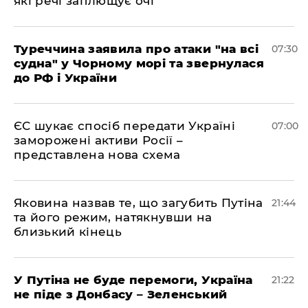
які речі заплющує очі
Туреччина заявила про атаки "на всі
07:30
судна" у Чорному морі та звернулася
до РФ і України
ЄС шукає спосіб передати Україні
07:00
заморожені активи Росії –
представлена ​​нова схема
Яковина назвав те, що загубить Путіна
21:44
та його режим, натякнувши на
близький кінець
У Путіна не буде перемоги, Україна
21:22
не піде з Донбасу – Зеленський