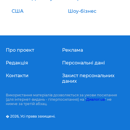
США
Шоу-бізнес
Про проект
Реклама
Редакція
Персональні дані
Контакти
Захист персональних
даних
Використання матеріалів дозволяється за умови посилання
(для інтернет-видань - гіперпосилання) на "
Диалог.ua
" не
нижче за третій абзац.
� 2026,
Усі права захищені.