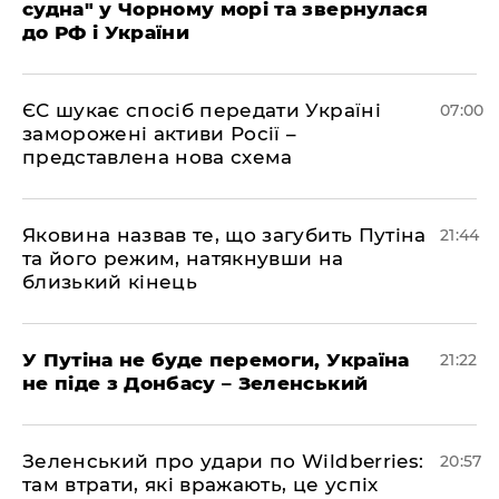
судна" у Чорному морі та звернулася
до РФ і України
ЄС шукає спосіб передати Україні
07:00
заморожені активи Росії –
представлена ​​нова схема
Яковина назвав те, що загубить Путіна
21:44
та його режим, натякнувши на
близький кінець
У Путіна не буде перемоги, Україна
21:22
не піде з Донбасу – Зеленський
Зеленський про удари по Wildberries:
20:57
там втрати, які вражають, це успіх