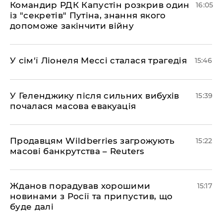
Командир РДК Капустін розкрив один
16:05
із "секретів" Путіна, знання якого
допоможе закінчити війну
У сім'ї Ліонеля Мессі сталася трагедія
15:46
У Геленджику після сильних вибухів
15:39
почалася масова евакуація
Продавцям Wildberries загрожують
15:22
масові банкрутства – Reuters
Жданов порадував хорошими
15:17
новинами з Росії та припустив, що
буде далі