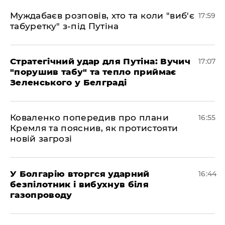
Муждабаєв розповів, хто та коли "виб'є
17:59
табуретку" з-під Путіна
Стратегічний удар для Путіна: Вучич
17:07
"порушив табу" та тепло приймає
Зеленського у Белграді
Коваленко попередив про плани
16:55
Кремля та пояснив, як протистояти
новій загрозі
У Болгарію вторгся ударний
16:44
безпілотник і вибухнув біля
газопроводу