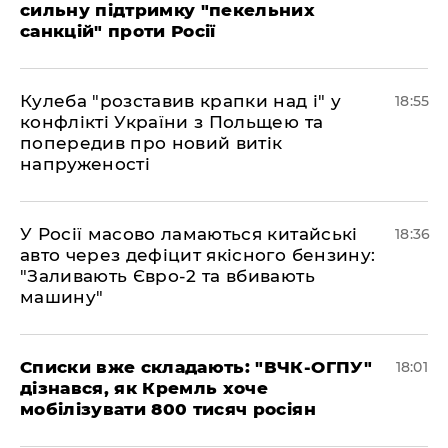
сильну підтримку "пекельних
санкцій" проти Росії
Кулеба "розставив крапки над і" у
18:55
конфлікті України з Польщею та
попередив про новий витік
напруженості
У Росії масово ламаються китайські
18:36
авто через дефіцит якісного бензину:
"Заливають Євро-2 та вбивають
машину"
Списки вже складають: "ВЧК-ОГПУ"
18:01
дізнався, як Кремль хоче
мобілізувати 800 тисяч росіян