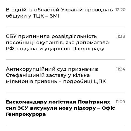
В одній із областей України проводять
12:20
обшуки у ТЦК – ЗМІ
СБУ припинила розвіддіяльність
11:38
пособниці окупантів, яка допомагала
РФ завдавати ударів по Павлограду
Антикорупційний суд призначив
11:24
Стефанішиній заставу у кілька
мільйонів гривень – подробиці ЦПК
Екскомандиру логістики Повітряних
11:09
сил ЗСУ висунули нову підозру – Офіс
Генпрокурора