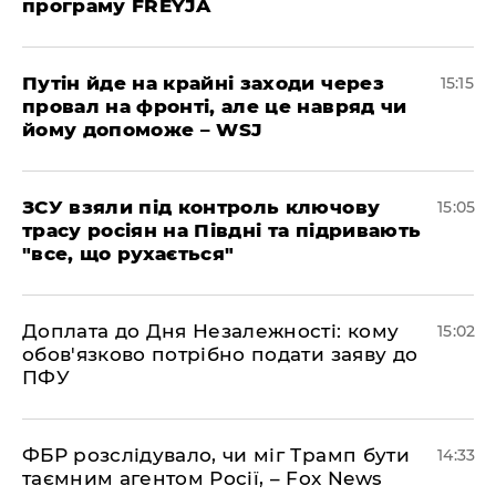
програму FREYJA
Путін йде на крайні заходи через
15:15
провал на фронті, але це навряд чи
йому допоможе – WSJ
ЗСУ взяли під контроль ключову
15:05
трасу росіян на Півдні та підривають
"все, що рухається"
Доплата до Дня Незалежності: кому
15:02
обов'язково потрібно подати заяву до
ПФУ
ФБР розслідувало, чи міг Трамп бути
14:33
таємним агентом Росії, – Fox News