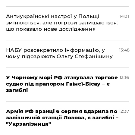
Антиукраїнські настрої у Польщі
14:01
змінюються, але погрози залишаються:
що показало нове дослідження
НАБУ розсекретило інформацію, у
13:48
чому підозрюють Ольгу Стефанішину
У Чорному морі РФ атакувала торгове
13:16
судно під прапором Гвінеї-Бісау – є
загиблі
Армія РФ вранці 6 серпня вдарила по
12:37
залізничній станції Лозова, є загиблі –
"Укрзалізниця"