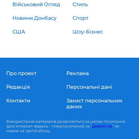
Військовий Огляд
Стиль
Новини Донбасу
Спорт
США
Шоу-бізнес
Про проект
Реклама
Редакція
Персональні дані
Контакти
Захист персональних
даних
Використання матеріалів дозволяється за умови посилання
(для інтернет-видань - гіперпосилання) на "
Диалог.ua
" не
нижче за третій абзац.