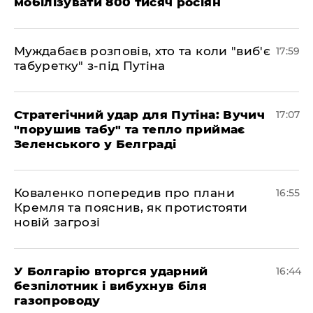
мобілізувати 800 тисяч росіян
Муждабаєв розповів, хто та коли "виб'є
17:59
табуретку" з-під Путіна
Стратегічний удар для Путіна: Вучич
17:07
"порушив табу" та тепло приймає
Зеленського у Белграді
Коваленко попередив про плани
16:55
Кремля та пояснив, як протистояти
новій загрозі
У Болгарію вторгся ударний
16:44
безпілотник і вибухнув біля
газопроводу