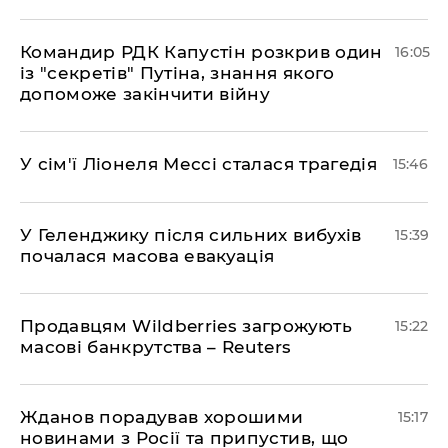
Командир РДК Капустін розкрив один
16:05
із "секретів" Путіна, знання якого
допоможе закінчити війну
У сім'ї Ліонеля Мессі сталася трагедія
15:46
У Геленджику після сильних вибухів
15:39
почалася масова евакуація
Продавцям Wildberries загрожують
15:22
масові банкрутства – Reuters
Жданов порадував хорошими
15:17
новинами з Росії та припустив, що