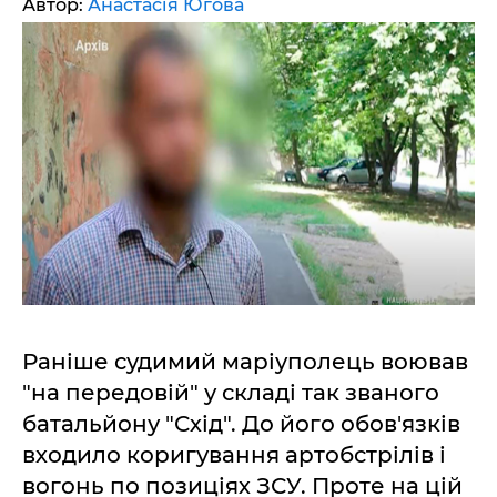
Автор:
Анастасія Югова
Раніше судимий маріуполець воював
"на передовій" у складі так званого
батальйону "Схід". До його обов'язків
входило коригування артобстрілів і
вогонь по позиціях ЗСУ. Проте на цій