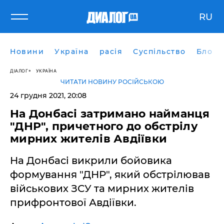
RU
Новини
Україна
расія
Суспільство
Блоги
ДІАЛОГ
УКРАЇНА
ЧИТАТИ НОВИНУ РОСІЙСЬКОЮ
24 грудня 2021, 20:08
На Донбасі затримано найманця
"ДНР", причетного до обстрілу
мирних жителів Авдіївки
На Донбасі викрили бойовика
формування "ДНР", який обстрілював
військових ЗСУ та мирних жителів
прифронтової Авдіївки.