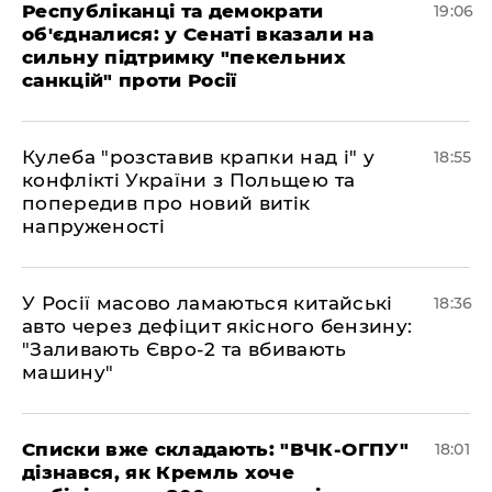
Республіканці та демократи
19:06
об'єдналися: у Сенаті вказали на
сильну підтримку "пекельних
санкцій" проти Росії
Кулеба "розставив крапки над і" у
18:55
конфлікті України з Польщею та
попередив про новий витік
напруженості
У Росії масово ламаються китайські
18:36
авто через дефіцит якісного бензину:
"Заливають Євро-2 та вбивають
машину"
Списки вже складають: "ВЧК-ОГПУ"
18:01
дізнався, як Кремль хоче