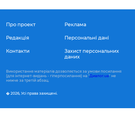
Про проект
Реклама
Редакція
Персональні дані
Контакти
Захист персональних
даних
Використання матеріалів дозволяється за умови посилання
(для інтернет-видань - гіперпосилання) на "
Диалог.ua
" не
нижче за третій абзац.
� 2026,
Усі права захищені.