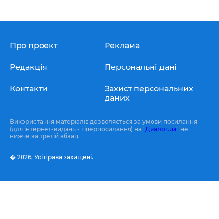
Про проект
Реклама
Редакція
Персональні дані
Контакти
Захист персональних
даних
Використання матеріалів дозволяється за умови посилання
(для інтернет-видань - гіперпосилання) на "
Диалог.ua
" не
нижче за третій абзац.
� 2026,
Усі права захищені.