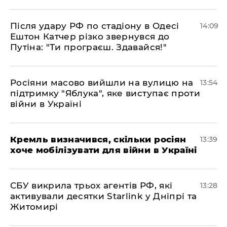
Після удару РФ по стадіону в Одесі
14:09
Ештон Катчер різко звернувся до
Путіна: "Ти програєш. Здавайся!"
Росіяни масово вийшли на вулицю на
13:54
підтримку "Яблука", яке виступає проти
війни в Україні
Кремль визначився, скільки росіян
13:39
хоче мобілізувати для війни в Україні
СБУ викрила трьох агентів РФ, які
13:28
активували десятки Starlink у Дніпрі та
Житомирі