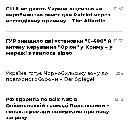
США не дають Україні ліцензію на
12:53
виробництво ракет для Patriot через
несподівану причину – The Atlantic
ГУР знищило дві установки "С-400" й
12:52
антену керування "Оріон" у Криму – у
Мережі з'явилося відео
Україна готує Чорнобильську зону до
12:14
повторної оборони – Der Spiegel
РФ вдарила по всіх АЗС в
12:12
Опішнянській громаді Полтавщини –
голова громади попередив про нову
загрозу