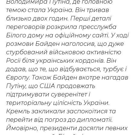
Володимира Путіна, де головною
темою стала Україна. Він тривав
близько двох годин. Перші деталі
переговорів розкрила пресслужба
Білого дому на офіційному сайті. У ході
розмови Байден наголосив, що дуже
стурбований військовою активністю
Росії біля українських кордонів. Він
додав, що те, що відбувається, турбує і
Європу. Також Байден вкотре нагадав
Путіну, що США продовжать
підтримувати суверенітет і
територіальну цілісність України.
Кремль закликали заспокоїтися та
перейти від погроз до дипломатії.
Ймовірно, президенти досягли певних