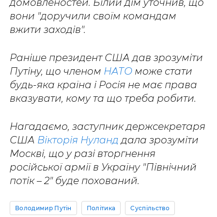
домовленостей. Білий дім уточнив, що
вони "доручили своїм командам
вжити заходів".
Раніше президент США дав зрозуміти
Путіну, що членом
НАТО
може стати
будь-яка країна і Росія не має права
вказувати, кому та що треба робити.
Нагадаємо, заступник держсекретаря
США
Вікторія Нуланд
дала зрозуміти
Москві, що у разі вторгнення
російської армії в Україну "Північний
потік – 2" буде похований.
Володимир Путін
Політика
Суспільство