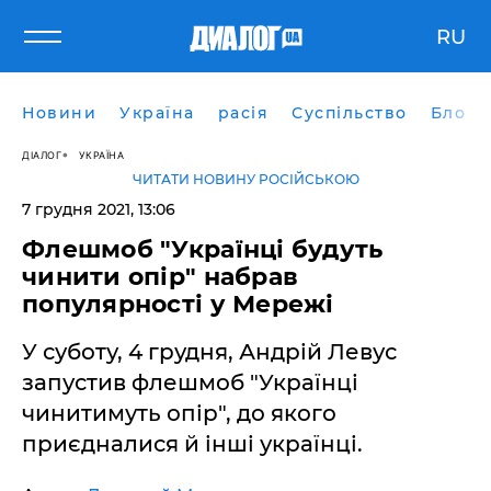
RU
Новини
Україна
расія
Суспільство
Блоги
ДІАЛОГ
УКРАЇНА
ЧИТАТИ НОВИНУ РОСІЙСЬКОЮ
7 грудня 2021, 13:06
​Флешмоб "Українці будуть
чинити опір" набрав
популярності у Мережі
У суботу, 4 грудня, Андрій Левус
запустив флешмоб "Українці
чинитимуть опір", до якого
приєдналися й інші українці.