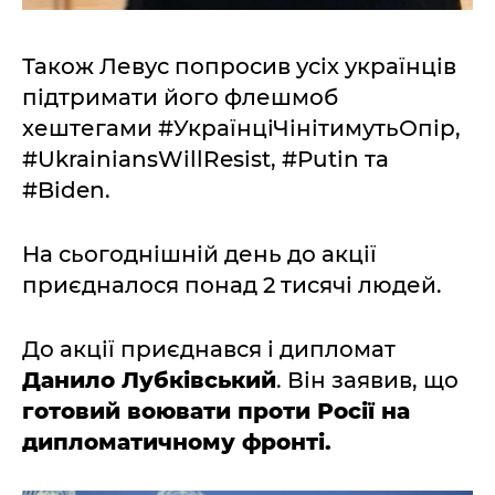
Також Левус попросив усіх українців
підтримати його флешмоб
хештегами #УкраїнціЧінітимутьОпір,
#UkrainiansWillResist, #Putin та
#Biden.
На сьогоднішній день до акції
приєдналося понад 2 тисячі людей.
До акції приєднався і дипломат
Данило Лубківський
. Він заявив, що
готовий воювати проти Росії на
дипломатичному фронті.