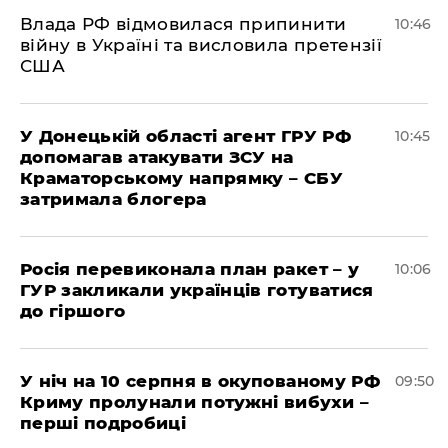
Влада РФ відмовилася припинити
10:46
війну в Україні та висловила претензії
США
У Донецькій області агент ГРУ РФ
10:45
допомагав атакувати ЗСУ на
Краматорському напрямку – СБУ
затримала блогера
Росія перевиконала план ракет – у
10:06
ГУР закликали українців готуватися
до гіршого
У ніч на 10 серпня в окупованому РФ
09:50
Криму пролунали потужні вибухи –
перші подробиці