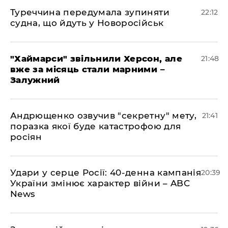
Туреччина передумала зупиняти
22:12
судна, що йдуть у Новоросійськ
"Хаймарси" звільнили Херсон, але
21:48
вже за місяць стали марними –
Залужний
Андрющенко озвучив "секретну" мету,
21:41
поразка якої буде катастрофою для
росіян
Удари у серце Росії: 40-денна кампанія
20:39
України змінює характер війни – ABC
News