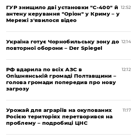
ГУР знищило дві установки "С-400" й
12:52
антену керування "Оріон" у Криму – у
Мережі з'явилося відео
Україна готує Чорнобильську зону до
12:14
повторної оборони – Der Spiegel
РФ вдарила по всіх АЗС в
12:12
Опішнянській громаді Полтавщини –
голова громади попередив про нову
загрозу
Урожай для аграріїв на окупованих
11:17
Росією територіях перетворився на
проблему – подробиці ЦНС