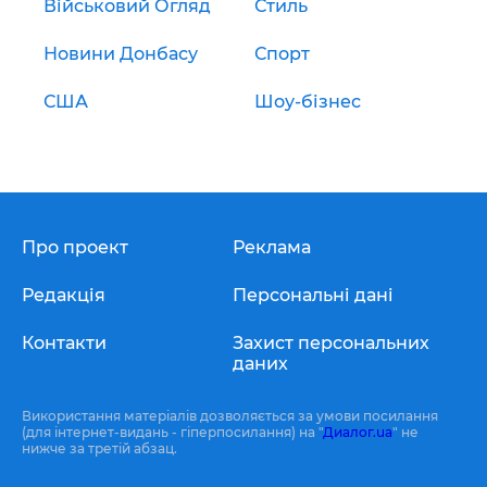
Військовий Огляд
Стиль
Новини Донбасу
Спорт
США
Шоу-бізнес
Про проект
Реклама
Редакція
Персональні дані
Контакти
Захист персональних
даних
Використання матеріалів дозволяється за умови посилання
(для інтернет-видань - гіперпосилання) на "
Диалог.ua
" не
нижче за третій абзац.