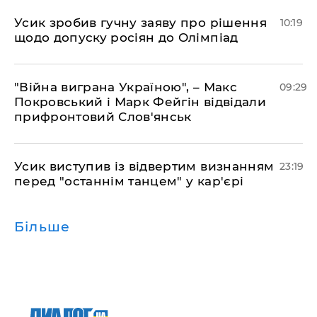
Усик зробив гучну заяву про рішення
10:19
щодо допуску росіян до Олімпіад
"Війна виграна Україною", – Макс
09:29
Покровський і Марк Фейгін відвідали
прифронтовий Слов'янськ
​Усик виступив із відвертим визнанням
23:19
перед "останнім танцем" у кар'єрі
Більше