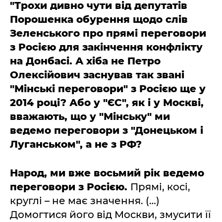
"Трохи дивно чути від депутатів
Порошенка обурення щодо слів
Зеленського про прямі переговори
з Росією для закінчення конфлікту
на Донбасі. А хіба не Петро
Олексійович заснував так звані
"Мінські переговори" з Росією ще у
2014 році? Або у "ЄС", як і у Москві,
вважають, що у "Мінську" ми
ведемо переговори з "Донецьком і
Луганськом", а не з РФ?
Народ, ми вже восьмий рік ведемо
переговори з Росією.
Прямі, косі,
круглі – не має значення. (…)
Домогтися його від Москви, змусити її