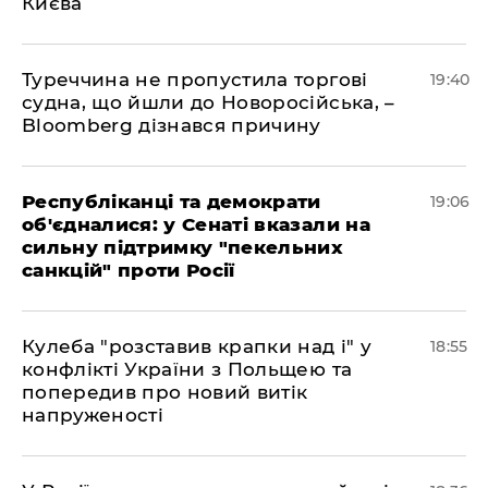
Києва
Туреччина не пропустила торгові
19:40
судна, що йшли до Новоросійська, –
Bloomberg дізнався причину
Республіканці та демократи
19:06
об'єдналися: у Сенаті вказали на
сильну підтримку "пекельних
санкцій" проти Росії
Кулеба "розставив крапки над і" у
18:55
конфлікті України з Польщею та
попередив про новий витік
напруженості