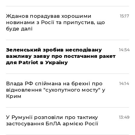
Жданов порадував хорошими
15:17
новинами з Росії та припустив, що
буде далі
Зеленський зробив несподівану
14:54
важливу заяву про постачання ракет
для Patriot в Україну
Влада РФ спіймана на брехні про
14:14
відновлення "сухопутного мосту" у
Крим
У Румунії розповіли про тактику
13:49
застосування БпЛА армією Росії