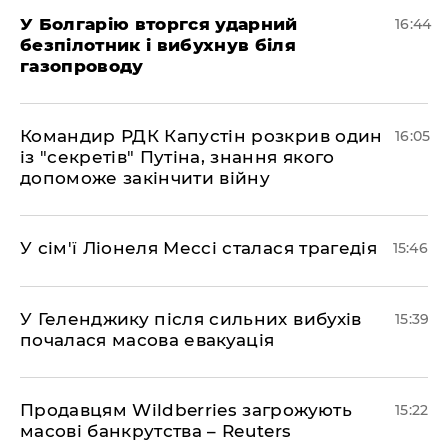
У Болгарію вторгся ударний
16:44
безпілотник і вибухнув біля
газопроводу
Командир РДК Капустін розкрив один
16:05
із "секретів" Путіна, знання якого
допоможе закінчити війну
У сім'ї Ліонеля Мессі сталася трагедія
15:46
У Геленджику після сильних вибухів
15:39
почалася масова евакуація
Продавцям Wildberries загрожують
15:22
масові банкрутства – Reuters