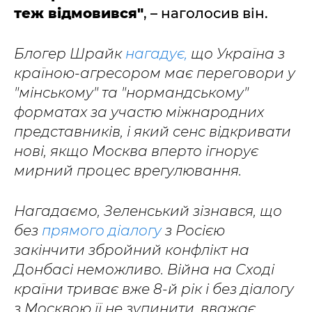
теж відмовився"
, – наголосив він.
Блогер Шрайк
нагадує,
що Україна з
країною-агресором має переговори у
"мінському" та "нормандському"
форматах за участю міжнародних
представників, і який сенс відкривати
нові, якщо Москва вперто ігнорує
мирний процес врегулювання.
Нагадаємо, Зеленський зізнався, що
без
прямого діалогу
з Росією
закінчити збройний конфлікт на
Донбасі неможливо. Війна на Сході
країни триває вже 8-й рік і без діалогу
з Москвою її не зупинити, вважає