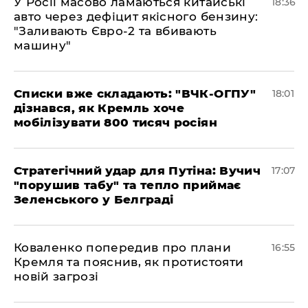
У Росії масово ламаються китайські
18:36
авто через дефіцит якісного бензину:
"Заливають Євро-2 та вбивають
машину"
Списки вже складають: "ВЧК-ОГПУ"
18:01
дізнався, як Кремль хоче
мобілізувати 800 тисяч росіян
Стратегічний удар для Путіна: Вучич
17:07
"порушив табу" та тепло приймає
Зеленського у Белграді
Коваленко попередив про плани
16:55
Кремля та пояснив, як протистояти
новій загрозі