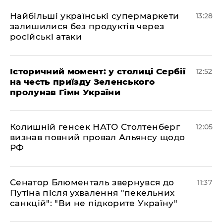
Найбільші українські супермаркети
13:28
залишилися без продуктів через
російські атаки
Історичний момент: у столиці Сербії
12:52
на честь приїзду Зеленського
пролунав Гімн України
Колишній генсек НАТО Столтенберг
12:05
визнав повний провал Альянсу щодо
РФ
Сенатор Блюменталь звернувся до
11:37
Путіна після ухвалення "пекельних
санкцій": "Ви не підкорите Україну"