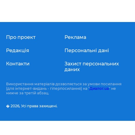
Про проект
Реклама
Редакція
Персональні дані
Контакти
Захист персональних
даних
Використання матеріалів дозволяється за умови посилання
(для інтернет-видань - гіперпосилання) на "
Диалог.ua
" не
нижче за третій абзац.
� 2026,
Усі права захищені.