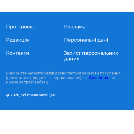
Про проект
Реклама
Редакція
Персональні дані
Контакти
Захист персональних
даних
Використання матеріалів дозволяється за умови посилання
(для інтернет-видань - гіперпосилання) на "
Диалог.ua
" не
нижче за третій абзац.
� 2026,
Усі права захищені.