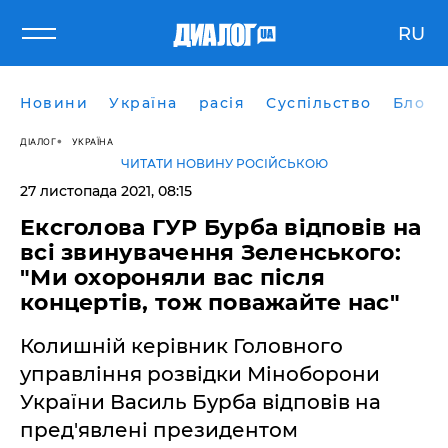
RU
Новини
Україна
расія
Суспільство
Блоги
ДІАЛОГ
УКРАЇНА
ЧИТАТИ НОВИНУ РОСІЙСЬКОЮ
27 листопада 2021, 08:15
Ексголова ГУР Бурба відповів на
всі звинувачення Зеленського:
"Ми охороняли вас після
концертів, тож поважайте нас"
Колишній керівник Головного
управління розвідки Міноборони
України Василь Бурба відповів на
пред'явлені президентом