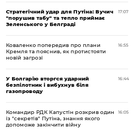
Стратегічний удар для Путіна: Вучич
17:07
"порушив табу" та тепло приймає
Зеленського у Белграді
Коваленко попередив про плани
16:55
Кремля та пояснив, як протистояти
новій загрозі
У Болгарію вторгся ударний
16:44
безпілотник і вибухнув біля
газопроводу
Командир РДК Капустін розкрив один
16:05
із "секретів" Путіна, знання якого
допоможе закінчити війну