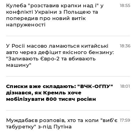
Кулеба "розставив крапки над і" у
18:55
конфлікті України з Польщею та
попередив про новий витік
напруженості
У Росії масово ламаються китайські
18:36
авто через дефіцит якісного бензину:
"Заливають Євро-2 та вбивають
машину"
Списки вже складають: "ВЧК-ОГПУ"
18:01
дізнався, як Кремль хоче
мобілізувати 800 тисяч росіян
Муждабаєв розповів, хто та коли "виб'є
17:59
табуретку" з-під Путіна