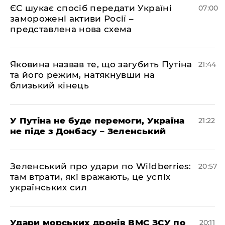
ЄС шукає спосіб передати Україні
07:00
заморожені активи Росії –
представлена ​​нова схема
Яковина назвав те, що загубить Путіна
21:44
та його режим, натякнувши на
близький кінець
У Путіна не буде перемоги, Україна
21:22
не піде з Донбасу – Зеленський
Зеленський про удари по Wildberries:
20:57
там втрати, які вражають, це успіх
українських сил
Удари морських дронів ВМС ЗСУ по
20:11