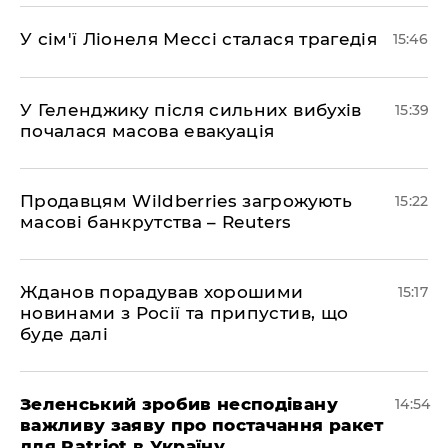
У сім'ї Ліонеля Мессі сталася трагедія
15:46
У Геленджику після сильних вибухів
15:39
почалася масова евакуація
Продавцям Wildberries загрожують
15:22
масові банкрутства – Reuters
Жданов порадував хорошими
15:17
новинами з Росії та припустив, що
буде далі
Зеленський зробив несподівану
14:54
важливу заяву про постачання ракет
для Patriot в Україну