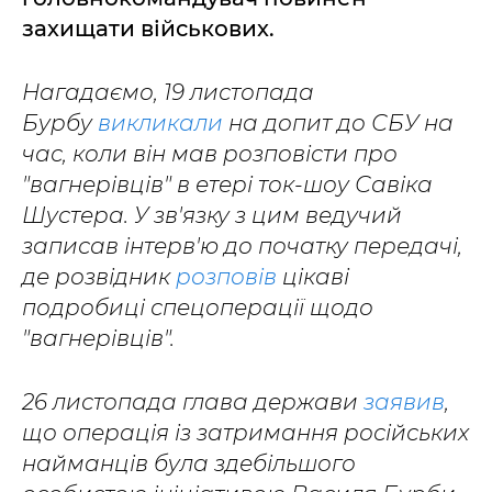
захищати військових.
Нагадаємо, 19 листопада
Бурбу
викликали
на допит до СБУ на
час, коли він мав розповісти про
"вагнерівців" в етері ток-шоу Савіка
Шустера. У зв'язку з цим ведучий
записав інтерв'ю до початку передачі,
де розвідник
розповів
цікаві
подробиці спецоперації щодо
"вагнерівців".
26 листопада глава держави
заявив
,
що операція із затримання російських
найманців була здебільшого