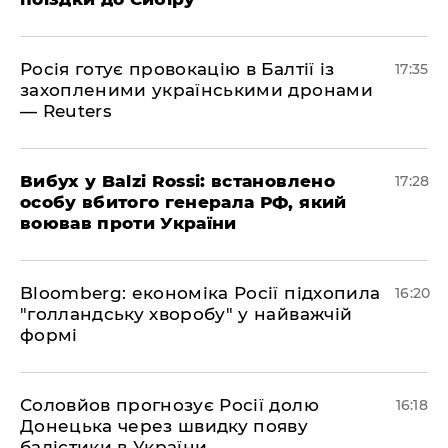
Росія готує провокацію в Балтії із
17:35
захопленими українськими дронами
— Reuters
​Вибух у Balzi Rossi: встановлено
17:28
особу вбитого генерала РФ, який
воював проти України
Bloomberg: економіка Росії підхопила
16:20
"голландську хворобу" у найважчій
формі
Соловйов прогнозує Росії долю
16:18
Донецька через швидку появу
балістики в України