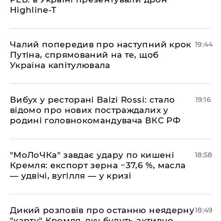
Highline-T
​Чалий попередив про наступний крок
19:44
Путіна, спрямований на те, щоб
Україна капітулювала
​Вибух у ресторані Balzi Rossi: стало
19:16
відомо про нових постраждалих у
родині головнокомандувача ВКС РФ
​"МоЛоЧКа" завдає удару по кишені
18:58
Кремля: експорт зерна −37,6 %, масла
— удвічі, вугілля — у кризі
​Дикий розповів про останню неядерну
18:49
"карту" Кремля, яку будуть активно