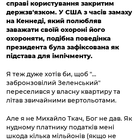
справі користування закритим
держзв'язком. У США з часів замаху
на Кеннеді, який полюбляв
заважати своїй охороні його
охороняти, подібна поведінка
президента була зафіксована як
підстава для імпічменту.
Я теж дуже хотів би, щоб "…
забронзовілий Зеленський"
переселився у власну квартиру та
літав звичайними вертольотами.
Але я не Михайло Ткач, Бог не дав. Як
нудному платнику податків мені
шкода кілька мільйонів (якщо не