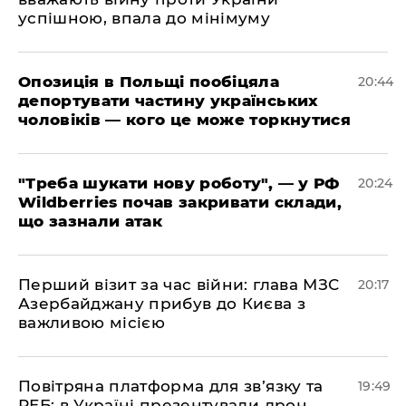
успішною, впала до мінімуму
​Опозиція в Польщі пообіцяла
20:44
депортувати частину українських
чоловіків — кого це може торкнутися
​"Треба шукати нову роботу", — у РФ
20:24
Wildberries почав закривати склади,
що зазнали атак
​Перший візит за час війни: глава МЗС
20:17
Азербайджану прибув до Києва з
важливою місією
​Повітряна платформа для зв’язку та
19:49
РЕБ: в Україні презентували дрон