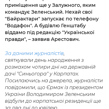
приміщення ще у Залужного, яким
командує Зеленський. Нехай свої
"Байрактари" запускає по телефону
"Водафон". А будівлю Генштабу
віддамо під редакцію "Української
правди", – заявив Арестович.
За даними журналістів
,
святкували день народження з
розмахом чотири дні на державній
дачі "Синьогора" у Карпатах.
Посилаючись на джерела, журналісти
повідомили, що Єрмак із президентом
України Володимиром Зеленським
відбули до карпатської резиденції ще
за два дні до ювілею.