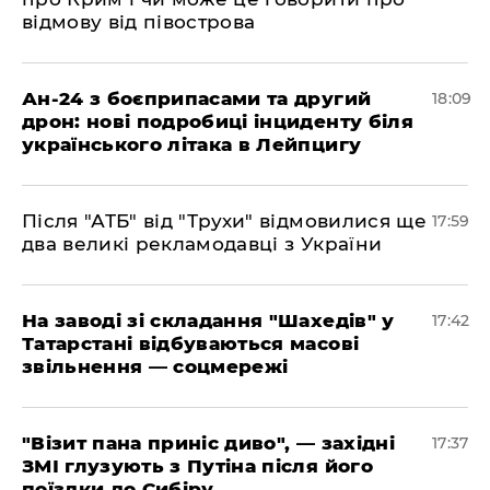
відмову від півострова
​Ан-24 з боєприпасами та другий
18:09
дрон: нові подробиці інциденту біля
українського літака в Лейпцигу
​Після "АТБ" від "Трухи" відмовилися ще
17:59
два великі рекламодавці з України
​На заводі зі складання "Шахедів" у
17:42
Татарстані відбуваються масові
звільнення — соцмережі
"Візит пана приніс диво", — західні
17:37
ЗМІ глузують з Путіна після його
поїздки до Сибіру