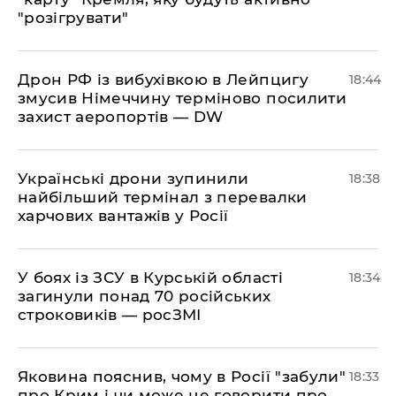
"розігрувати"
​Дрон РФ із вибухівкою в Лейпцигу
18:44
змусив Німеччину терміново посилити
захист аеропортів — DW
​Українські дрони зупинили
18:38
найбільший термінал з перевалки
харчових вантажів у Росії
​У боях із ЗСУ в Курській області
18:34
загинули понад 70 російських
строковиків — росЗМІ
​Яковина пояснив, чому в Росії "забули"
18:33
про Крим і чи може це говорити про