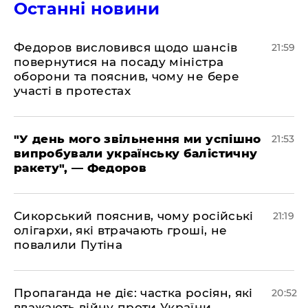
Останні новини
​Федоров висловився щодо шансів
21:59
повернутися на посаду міністра
оборони та пояснив, чому не бере
участі в протестах
​"У день мого звільнення ми успішно
21:53
випробували українську балістичну
ракету", — Федоров
​Сикорський пояснив, чому російські
21:19
олігархи, які втрачають гроші, не
повалили Путіна
​Пропаганда не діє: частка росіян, які
20:52
вважають війну проти України