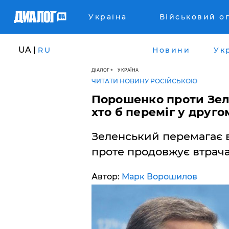
Україна
Військовий о
UA |
RU
Новини
Ук
ДІАЛОГ
УКРАЇНА
ЧИТАТИ НОВИНУ РОСІЙСЬКОЮ
Порошенко проти Зеле
хто б переміг у друго
Зеленський перемагає в
проте продовжує втрача
Автор:
Марк Ворошилов