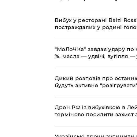
​Вибух у ресторані Balzi Ros
постраждалих у родині гол
​"МоЛоЧКа" завдає удару по 
%, масла — удвічі, вугілля — 
​Дикий розповів про останн
будуть активно "розігрувати
​Дрон РФ із вибухівкою в Л
терміново посилити захист
​Українські дрони зупинили