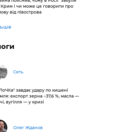
вина пояснив, чому в Росії "забули"
 Крим і чи може це говорити про
мову від півострова
льше
логи
Сеть
оЛоЧКа" завдає удару по кишені
мля: експорт зерна −37,6 %, масла —
чі, вугілля — у кризі
Олег Жданов