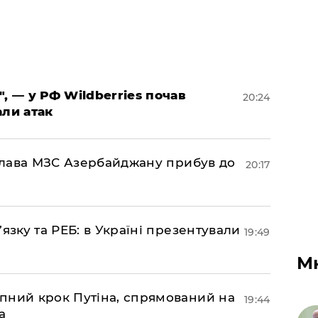
", — у РФ Wildberries почав
20:24
али атак
: глава МЗС Азербайджану прибув до
20:17
’язку та РЕБ: в Україні презентували
19:49
М
пний крок Путіна, спрямований на
19:44
а