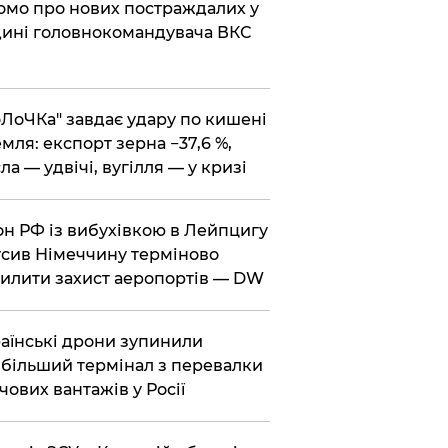
омо про нових постраждалих у
ині головнокомандувача ВКС
оЛоЧКа" завдає удару по кишені
мля: експорт зерна −37,6 %,
ла — удвічі, вугілля — у кризі
он РФ із вибухівкою в Лейпцигу
сив Німеччину терміново
илити захист аеропортів — DW
раїнські дрони зупинили
більший термінал з перевалки
чових вантажів у Росії