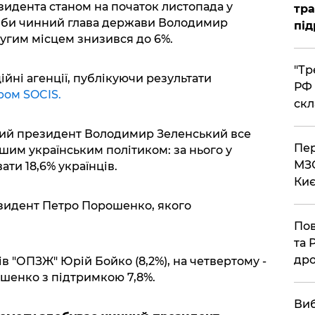
зидента станом на початок листопада у
тра
 би чинний глава держави Володимир
під
ругим місцем знизився до 6%.
​"Т
йні агенції, публікуючи результати
РФ 
ром SOCIS.
скл
ний президент Володимир Зеленський все
​Пе
им українським політиком: за нього у
МЗС
ати 18,6% українців.
Киє
езидент Петро Порошенко, якого
​По
та 
дро
ів "ОПЗЖ" Юрій Бойко (8,2%), на четвертому -
шенко з підтримкою 7,8%.
​Ви