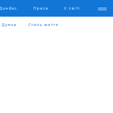
Донбас
Преса
У світі
Думка
Стиль життя