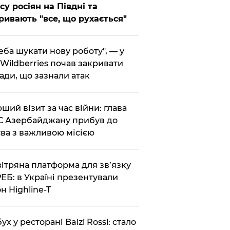
су росіян на Півдні та
ривають "все, що рухається"
реба шукати нову роботу", — у
Wildberries почав закривати
ади, що зазнали атак
рший візит за час війни: глава
 Азербайджану прибув до
ва з важливою місією
вітряна платформа для зв’язку
РЕБ: в Україні презентували
н Highline-T
бух у ресторані Balzi Rossi: стало