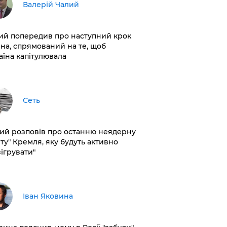
Валерій Чалий
лий попередив про наступний крок
іна, спрямований на те, щоб
аїна капітулювала
Сеть
кий розповів про останню неядерну
рту" Кремля, яку будуть активно
зігрувати"
Іван Яковина