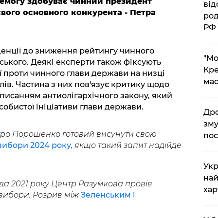
ремогу здобуває чинний президент
від
вого основного конкурента - Петра
род
РФ
денції до зниження рейтингу чинного
​"М
ького. Деякі експерти також фіксують
Кре
ї проти чинного глави держави на низці
мас
ів. Частина з них пов'язує критику щодо
дписанням антиолігархічного закону, який
обистої ініціативи глави держави.
​Др
зму
тро Порошенко готовий висунути свою
пос
вибори 2024 року
, якщо такий запит надійде
​Ук
най
да 2021 року Центр Разумкова провів
хар
вибори. Розрив між
Зеленським і