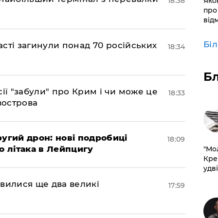
18:38
​Яко
про
від
Бі
ласті загинули понад 70 російських
18:34
Б
сії "забули" про Крим і чи може це
18:33
вострова
ругий дрон: нові подробиці
18:09
о літака в Лейпцигу
​"М
Кре
удві
мовилися ще два великі
17:59