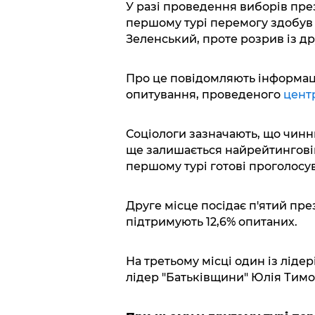
У разі проведення виборів пре
першому турі перемогу здобув
Зеленський, проте розрив із д
Про це повідомляють інформаці
опитування, проведеного
цент
Соціологи зазначають, що чин
ще залишається найрейтинговіш
першому турі готові проголосув
Друге місце посідає п'ятий пр
підтримують 12,6% опитаних.
На третьому місці один із лідер
лідер "Батьківщини" Юлія Тимо