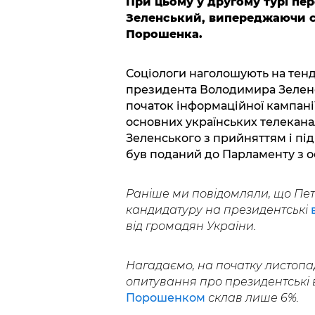
При цьому у другому турі пе
Зеленський, випереджаючи с
Порошенка.
Соціологи наголошують на тен
президента Володимира Зеленс
початок інформаційної кампані
основних українських телеканал
Зеленського з прийняттям і пі
був поданий до Парламенту з ос
Раніше ми повідомляли, що Пе
кандидатуру на президентські
від громадян України.
Нагадаємо, на початку листопа
опитування про президентські 
Порошенком
склав лише 6%.