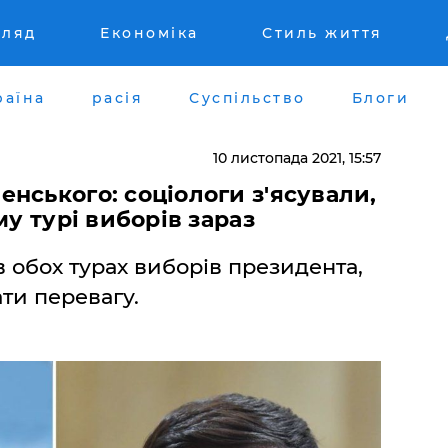
гляд
Економіка
Стиль життя
раїна
расія
Суспільство
Блоги
10 листопада 2021, 15:57
нського: соціологи з'ясували,
му турі виборів зараз
 обох турах виборів президента,
ти перевагу.