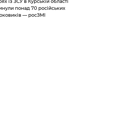
боях із ЗСУ в Курській області
инули понад 70 російських
оковиків — росЗМІ