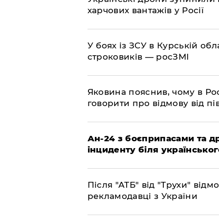
харчових вантажів у Росії
​У боях із ЗСУ в Курській об
строковиків — росЗМІ
​Яковина пояснив, чому в Ро
говорити про відмову від пі
​Ан-24 з боєприпасами та д
інциденту біля українськог
​Після "АТБ" від "Трухи" від
рекламодавці з України