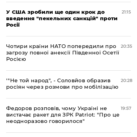
​У США зробили ще один крок до
21:15
введення "пекельних санкцій" проти
Росії
​Чотири країни НАТО попередили про
20:35
загрозу повної анексії Південної Осетії
Росією
​'"Не той народ", - Соловйов образив
20:28
росіян через розмови про мобілізацію
​Федоров розповів, чому Україні не
19:57
вистачає ракет для ЗРК Patriot: "Про це
неодноразово говорилося"