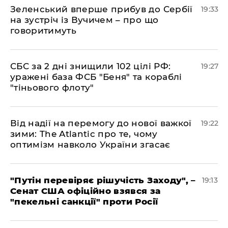
​Зеленський вперше прибув до Сербії
19:33
на зустріч із Вучичем – про що
говоритимуть
​СБС за 2 дні знищили 102 цілі РФ:
19:27
уражені база ФСБ "Беня" та кораблі
"тіньового флоту"
​Від надії на перемогу до нової важкої
19:22
зими: The Atlantic про те, чому
оптимізм навколо України згасає
​"Путін перевіряє рішучість Заходу", –
19:13
Сенат США офіційно взявся за
"пекельні санкції" проти Росії