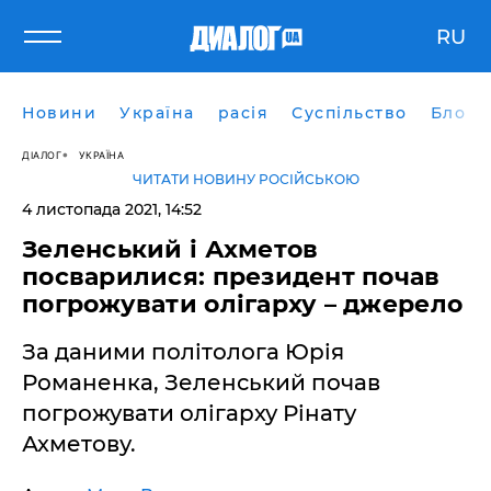
RU
Новини
Україна
расія
Суспільство
Блоги
ДІАЛОГ
УКРАЇНА
ЧИТАТИ НОВИНУ РОСІЙСЬКОЮ
4 листопада 2021, 14:52
Зеленський і Ахметов
посварилися: президент почав
погрожувати олігарху – джерело
За даними політолога Юрія
Романенка, Зеленський почав
погрожувати олігарху Рінату
Ахметову.