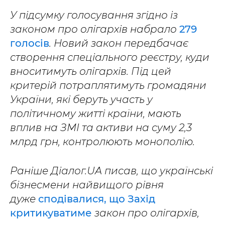
У підсумку голосування згідно із
законом про олігархів набрало
279
голосів
. Новий закон передбачає
створення спеціального реєстру, куди
вноситимуть олігархів. Під цей
критерій потраплятимуть громадяни
України, які беруть участь у
політичному житті країни, мають
вплив на ЗМІ та активи на суму 2,3
млрд грн, контролюють монополію.
Раніше Діалог.UA писав, що українські
бізнесмени найвищого рівня
дуже
сподівалися, що Захід
критикуватиме
закон про олігархів,