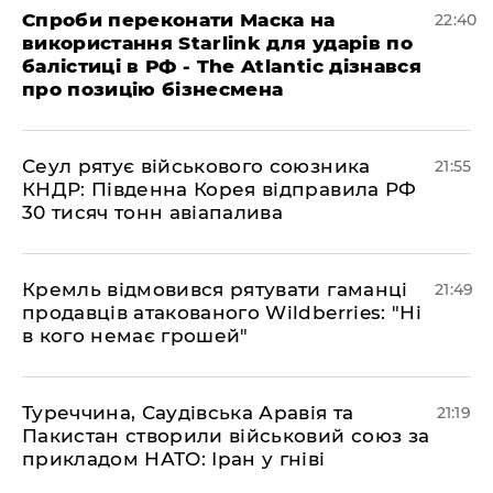
​Спроби переконати Маска на
22:40
використання Starlink для ударів по
балістиці в РФ - The Atlantic дізнався
про позицію бізнесмена
​Сеул рятує військового союзника
21:55
КНДР: Південна Корея відправила РФ
30 тисяч тонн авіапалива
​Кремль відмовився рятувати гаманці
21:49
продавців атакованого Wildberries: "Ні
в кого немає грошей"
​Туреччина, Саудівська Аравія та
21:19
Пакистан створили військовий союз за
прикладом НАТО: Іран у гніві