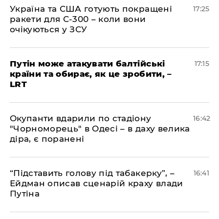
​Україна та США готують покращені
17:25
ракети для С-300 – коли вони
очікуються у ЗСУ
​Путін може атакувати балтійські
17:15
країни та обирає, як це зробити, –
LRT
​Окупанти вдарили по стадіону
16:42
"Чорноморець" в Одесі – в даху велика
діра, є поранені
​“Підставить голову під табакерку”, –
16:41
Ейдман описав сценарій краху влади
Путіна