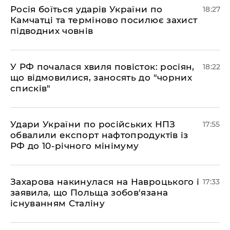
​Росія боїться ударів України по
18:27
Камчатці та терміново посилює захист
підводних човнів
​У РФ почалася хвиля повісток: росіян,
18:22
що відмовилися, заносять до "чорних
списків"
​Удари України по російських НПЗ
17:55
обвалили експорт нафтопродуктів із
РФ до 10-річного мінімуму
​Захарова накинулася на Навроцького і
17:33
заявила, що Польща зобов'язана
існуванням Сталіну