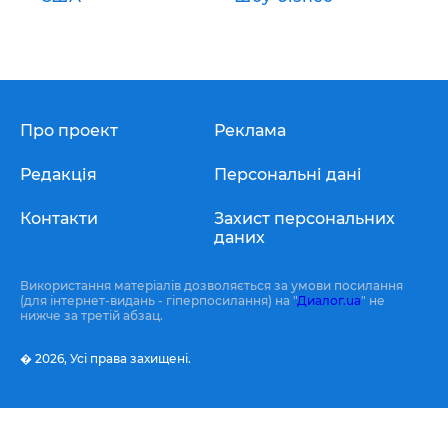
Про проект
Реклама
Редакція
Персональні дані
Контакти
Захист персональних
даних
Використання матеріалів дозволяється за умови посилання
(для інтернет-видань - гіперпосилання) на "
Диалог.ua
" не
нижче за третій абзац.
� 2026,
Усі права захищені.