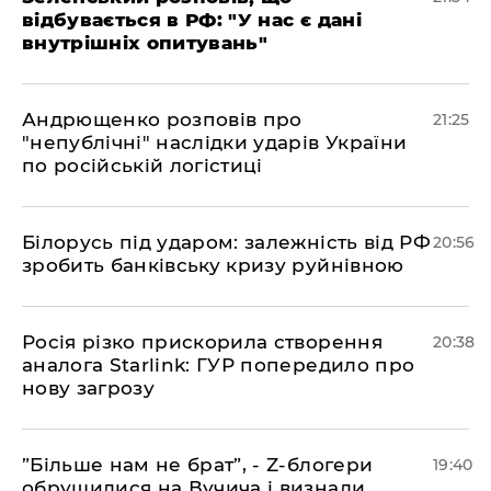
відбувається в РФ: "У нас є дані
внутрішніх опитувань"
​Андрющенко розповів про
21:25
"непублічні" наслідки ударів України
по російській логістиці
​Білорусь під ударом: залежність від РФ
20:56
зробить банківську кризу руйнівною
​Росія різко прискорила створення
20:38
аналога Starlink: ГУР попередило про
нову загрозу
​”Більше нам не брат”, - Z-блогери
19:40
обрушилися на Вучича і визнали