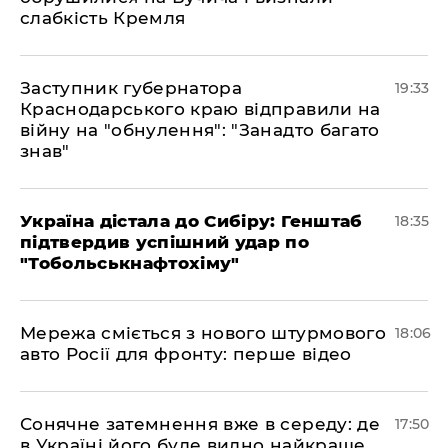
слабкість Кремля
​Заступник губернатора
19:33
Краснодарського краю відправили на
війну на "обнулення": "Занадто багато
знав"
​Україна дістала до Сибіру: Генштаб
18:35
підтвердив успішний удар по
"Тобольськнафтохіму"
​Мережа сміється з нового штурмового
18:06
авто Росії для фронту: перше відео
​Сонячне затемнення вже в середу: де
17:50
в Україні його буде видно найкраще