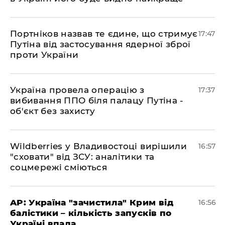
​Портніков назвав те єдине, що стримує
17:47
Путіна від застосування ядерної зброї
проти України
​Україна провела операцію з
17:37
вибивання ППО біля палацу Путіна -
об'єкт без захисту
​Wildberries у Владивостоці вирішили
16:57
"сховати" від ЗСУ: аналітики та
соцмережі сміються
​AP: Україна "зачистила" Крим від
16:56
балістики – кількість запусків по
Україні впала