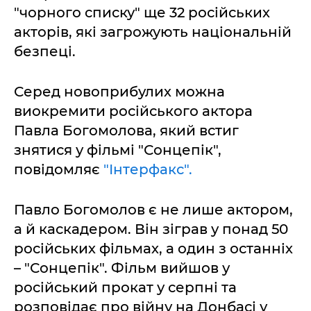
"чорного списку" ще 32 російських
акторів, які загрожують національній
безпеці.
Серед новоприбулих можна
виокремити російського актора
Павла Богомолова, який встиг
знятися у фільмі "Сонцепік",
повідомляє
"Інтерфакс".
Павло Богомолов є не лише актором,
а й каскадером. Він зіграв у понад 50
російських фільмах, а один з останніх
– "Сонцепік". Фільм вийшов у
російський прокат у серпні та
розповідає про війну на Донбасі у