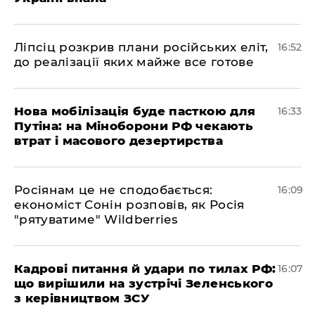
​Ліпсіц розкрив плани російських еліт,
16:52
до реалізації яких майже все готове
Нова мобілізація буде пасткою для
16:33
Путіна: на Міноборони РФ чекають
втрат і масового дезертирства
Росіянам це не сподобається:
16:09
економіст Сонін розповів, як Росія
"рятуватиме" Wildberries
Кадрові питання й удари по тилах РФ:
16:07
що вирішили на зустрічі Зеленського
з керівництвом ЗСУ