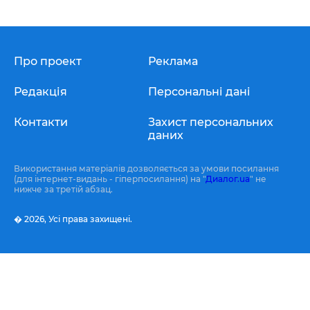
Про проект
Реклама
Редакція
Персональні дані
Контакти
Захист персональних
даних
Використання матеріалів дозволяється за умови посилання
(для інтернет-видань - гіперпосилання) на "
Диалог.ua
" не
нижче за третій абзац.
� 2026,
Усі права захищені.