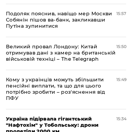
Подоляк пояснив, навіщо мер Москви
15:57
Собянін пішов ва-банк, закликавши
Путіна зупинитися
Великий провал Лондону: Китай
15:50
отримував дані з камер на британській
військовій техніці – The Telegraph
Кому з українців можуть збільшити
15:49
пенсійні виплати, та що для цього
потрібно зробити – роз'яснення від
ПФУ
Україна підірвала гігантський
15:34
"Нафтохім" у Тобольську: дрони
пролетіли 2000 км