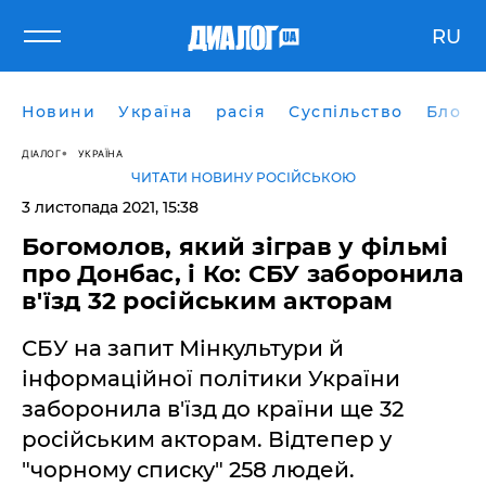
RU
Новини
Україна
расія
Суспільство
Блоги
ДІАЛОГ
УКРАЇНА
ЧИТАТИ НОВИНУ РОСІЙСЬКОЮ
3 листопада 2021, 15:38
Богомолов, який зіграв у фільмі
про Донбас, і Ко: СБУ заборонила
в'їзд 32 російським акторам
СБУ на запит Мінкультури й
інформаційної політики України
заборонила в'їзд до країни ще 32
російським акторам. Відтепер у
"чорному списку" 258 людей.