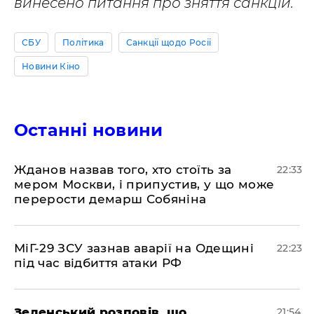
винесено питання про зняття санкцій.
СБУ
Політика
Санкції щодо Росії
Новини Кіно
Останні новини
​Жданов назвав того, хто стоїть за
22:33
мером Москви, і припустив, у що може
перерости демарш Собяніна
​МіГ-29 ЗСУ зазнав аварії на Одещині
22:23
під час відбиття атаки РФ
​Зеленський розповів, що
21:54