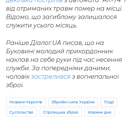
декілька пострілів
з автомата "АК-74" і
від отриманих травм помер на місці.
Відомо, що загиблому залишалося
служити усього місяць.
Раніше Діалог.UA писав, що на
Буковині молодий прикордонник
наклав на себе руки під час несення
служби. За попередніми даними,
чоловік
застрелився
з вогнепальної
зброї.
Новини Чернігів
Збройні сили України
Події
Суспільство
Стрілецька зброя
Новини дня