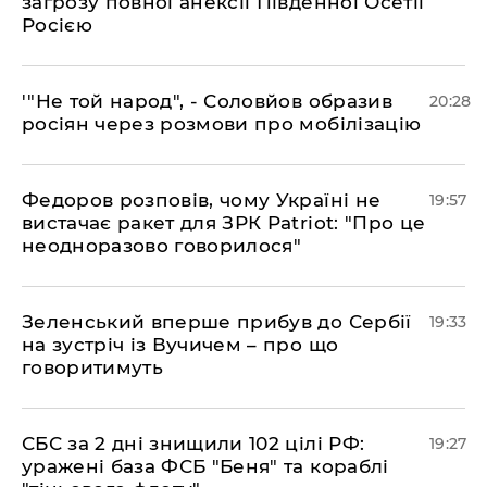
загрозу повної анексії Південної Осетії
Росією
​'"Не той народ", - Соловйов образив
20:28
росіян через розмови про мобілізацію
​Федоров розповів, чому Україні не
19:57
вистачає ракет для ЗРК Patriot: "Про це
неодноразово говорилося"
​Зеленський вперше прибув до Сербії
19:33
на зустріч із Вучичем – про що
говоритимуть
​СБС за 2 дні знищили 102 цілі РФ:
19:27
уражені база ФСБ "Беня" та кораблі