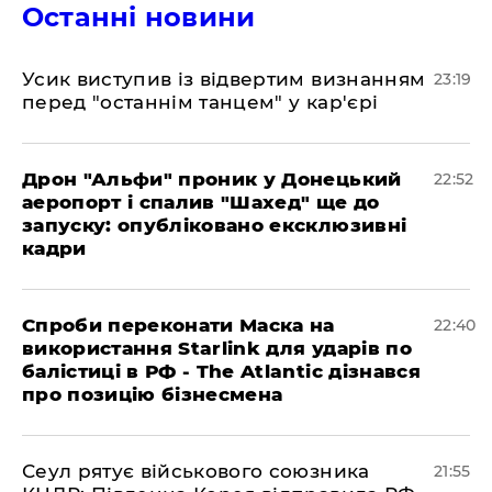
Останні новини
​Усик виступив із відвертим визнанням
23:19
перед "останнім танцем" у кар'єрі
​Дрон "Альфи" проник у Донецький
22:52
аеропорт і спалив "Шахед" ще до
запуску: опубліковано ексклюзивні
кадри
​Спроби переконати Маска на
22:40
використання Starlink для ударів по
балістиці в РФ - The Atlantic дізнався
про позицію бізнесмена
​Сеул рятує військового союзника
21:55