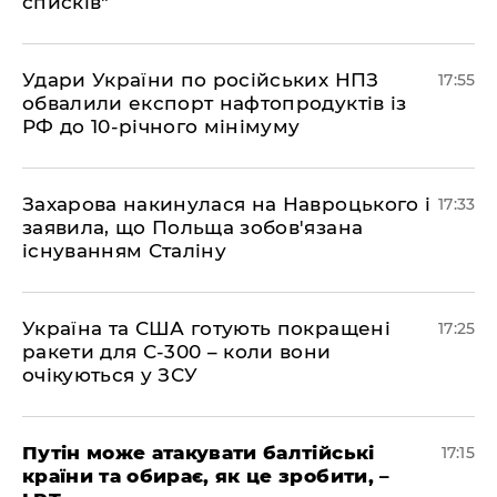
списків"
​Удари України по російських НПЗ
17:55
обвалили експорт нафтопродуктів із
РФ до 10-річного мінімуму
​Захарова накинулася на Навроцького і
17:33
заявила, що Польща зобов'язана
існуванням Сталіну
​Україна та США готують покращені
17:25
ракети для С-300 – коли вони
очікуються у ЗСУ
​Путін може атакувати балтійські
17:15
країни та обирає, як це зробити, –