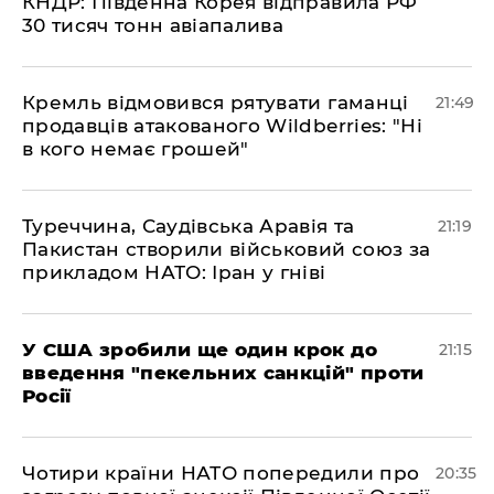
КНДР: Південна Корея відправила РФ
30 тисяч тонн авіапалива
​Кремль відмовився рятувати гаманці
21:49
продавців атакованого Wildberries: "Ні
в кого немає грошей"
​Туреччина, Саудівська Аравія та
21:19
Пакистан створили військовий союз за
прикладом НАТО: Іран у гніві
​У США зробили ще один крок до
21:15
введення "пекельних санкцій" проти
Росії
​Чотири країни НАТО попередили про
20:35