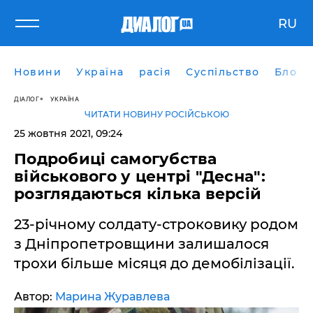
RU
Новини
Україна
расія
Суспільство
Блоги
ДІАЛОГ
УКРАЇНА
ЧИТАТИ НОВИНУ РОСІЙСЬКОЮ
25 жовтня 2021, 09:24
Подробиці самогубства
військового у центрі "Десна":
розглядаються кілька версій
23-річному солдату-строковику родом
з Дніпропетровщини залишалося
трохи більше місяця до демобілізації.
Автор:
Марина Журавлева