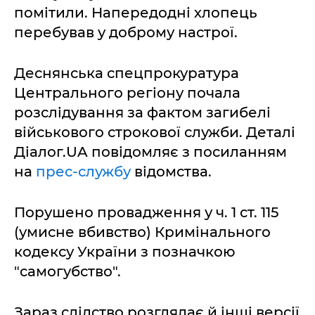
помітили. Напередодні хлопець
перебував у доброму настрої.
Деснянська спецпрокуратура
Центрального регіону почала
розслідування за фактом загибелі
військового строкової служби. Деталі
Діалог.UA повідомляє з посиланням
на
прес-службу
відомства.
Порушено провадження у ч. 1 ст. 115
(умисне вбивство) Кримінального
кодексу України з позначкою
"самогубство".
Зараз слідство розглядає й інші версії