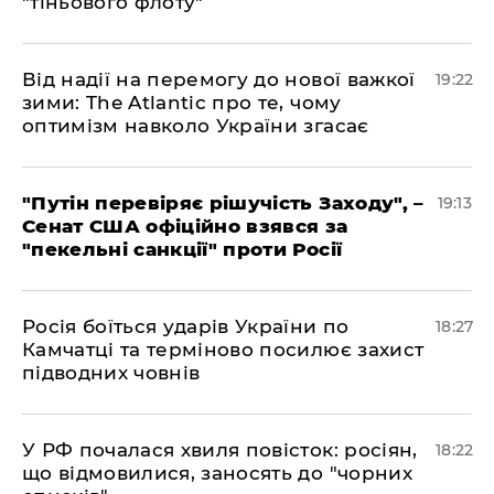
"тіньового флоту"
​Від надії на перемогу до нової важкої
19:22
зими: The Atlantic про те, чому
оптимізм навколо України згасає
​"Путін перевіряє рішучість Заходу", –
19:13
Сенат США офіційно взявся за
"пекельні санкції" проти Росії
​Росія боїться ударів України по
18:27
Камчатці та терміново посилює захист
підводних човнів
​У РФ почалася хвиля повісток: росіян,
18:22
що відмовилися, заносять до "чорних