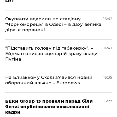
LRT
​Окупанти вдарили по стадіону
16:42
"Чорноморець" в Одесі – в даху велика
діра, є поранені
​“Підставить голову під табакерку”, –
16:41
Ейдман описав сценарій краху влади
Путіна
На Близькому Сході з'явився новий
16:35
оборонний альянс – Euronews
БЕКи Group 13 провели парад біля
16:27
Ялти: опубліковано ексклюзивні
кадри