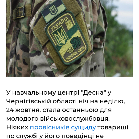
У навчальному центрі "Десна" у
Чернігівській області ніч на неділю,
24 жовтня, стала останньою для
молодого військовослужбовця.
Ніяких
провісників суїциду
товариші
по службі у його поведінці не