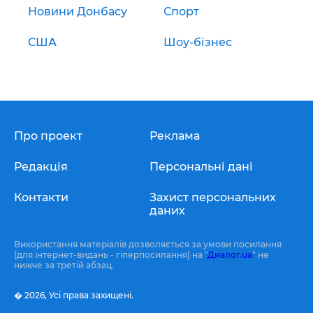
Новини Донбасу
Спорт
США
Шоу-бізнес
Про проект
Реклама
Редакція
Персональні дані
Контакти
Захист персональних
даних
Використання матеріалів дозволяється за умови посилання
(для інтернет-видань - гіперпосилання) на "
Диалог.ua
" не
нижче за третій абзац.
� 2026,
Усі права захищені.