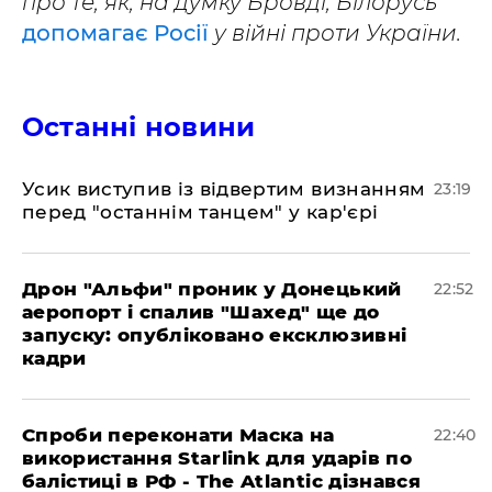
про те, як, на думку Бровді, Білорусь
допомагає Росії
у війні проти України.
Останні новини
​Усик виступив із відвертим визнанням
23:19
перед "останнім танцем" у кар'єрі
​Дрон "Альфи" проник у Донецький
22:52
аеропорт і спалив "Шахед" ще до
запуску: опубліковано ексклюзивні
кадри
​Спроби переконати Маска на
22:40
використання Starlink для ударів по
балістиці в РФ - The Atlantic дізнався