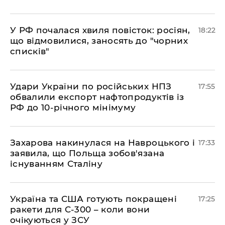
​У РФ почалася хвиля повісток: росіян,
18:22
що відмовилися, заносять до "чорних
списків"
​Удари України по російських НПЗ
17:55
обвалили експорт нафтопродуктів із
РФ до 10-річного мінімуму
​Захарова накинулася на Навроцького і
17:33
заявила, що Польща зобов'язана
існуванням Сталіну
​Україна та США готують покращені
17:25
ракети для С-300 – коли вони
очікуються у ЗСУ