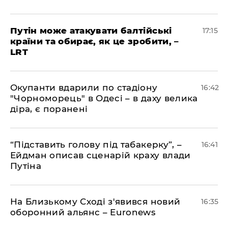
​Путін може атакувати балтійські
17:15
країни та обирає, як це зробити, –
LRT
​Окупанти вдарили по стадіону
16:42
"Чорноморець" в Одесі – в даху велика
діра, є поранені
​“Підставить голову під табакерку”, –
16:41
Ейдман описав сценарій краху влади
Путіна
На Близькому Сході з'явився новий
16:35
оборонний альянс – Euronews