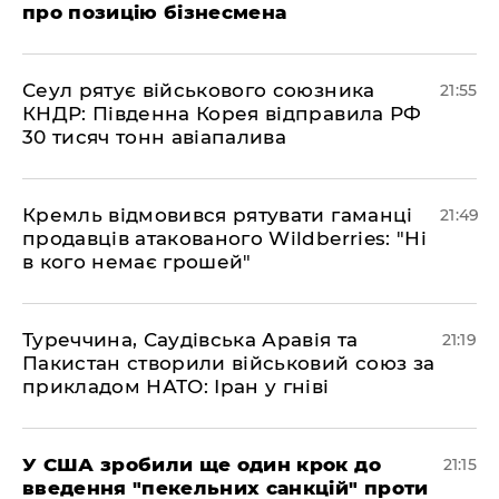
про позицію бізнесмена
​Сеул рятує військового союзника
21:55
КНДР: Південна Корея відправила РФ
30 тисяч тонн авіапалива
​Кремль відмовився рятувати гаманці
21:49
продавців атакованого Wildberries: "Ні
в кого немає грошей"
​Туреччина, Саудівська Аравія та
21:19
Пакистан створили військовий союз за
прикладом НАТО: Іран у гніві
​У США зробили ще один крок до
21:15
введення "пекельних санкцій" проти