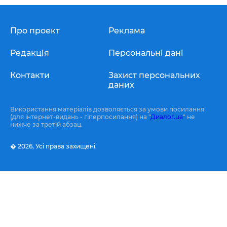
Про проект
Реклама
Редакція
Персональні дані
Контакти
Захист персональних
даних
Використання матеріалів дозволяється за умови посилання
(для інтернет-видань - гіперпосилання) на "
Диалог.ua
" не
нижче за третій абзац.
� 2026,
Усі права захищені.