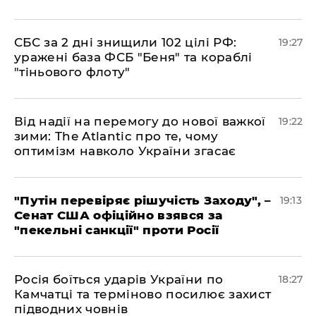
​СБС за 2 дні знищили 102 цілі РФ:
19:27
уражені база ФСБ "Беня" та кораблі
"тіньового флоту"
​Від надії на перемогу до нової важкої
19:22
зими: The Atlantic про те, чому
оптимізм навколо України згасає
​"Путін перевіряє рішучість Заходу", –
19:13
Сенат США офіційно взявся за
"пекельні санкції" проти Росії
​Росія боїться ударів України по
18:27
Камчатці та терміново посилює захист
підводних човнів