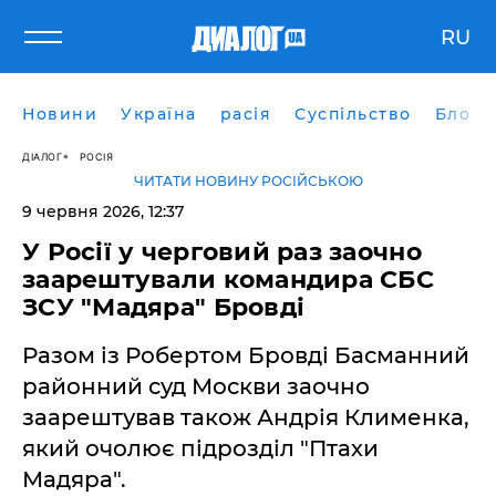
RU
Новини
Україна
расія
Суспільство
Блоги
ДІАЛОГ
РОСІЯ
ЧИТАТИ НОВИНУ РОСІЙСЬКОЮ
9 червня 2026, 12:37
У Росії у черговий раз заочно
заарештували командира СБС
ЗСУ "Мадяра" Бровді
Разом із Робертом Бровді Басманний
районний суд Москви заочно
заарештував також Андрія Клименка,
який очолює підрозділ "Птахи
Мадяра".