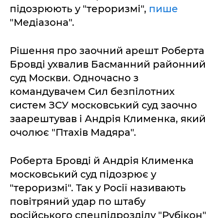
підозрюють у "тероризмі",
пише
"Медіазона".
Рішення про заочний арешт Роберта
Бровді ухвалив Басманний районний
суд Москви. Одночасно з
командувачем Сил безпілотних
систем ЗСУ московський суд заочно
заарештував і Андрія Клименка, який
очолює "Птахів Мадяра".
Роберта Бровді й Андрія Клименка
московський суд підозрює у
"тероризмі". Так у Росії називають
повітряний удар по штабу
російського спецпідрозділу "Рубікон"