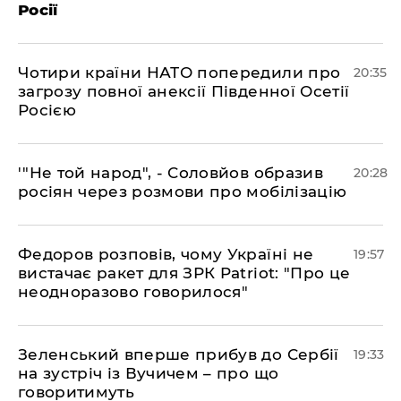
Росії
​Чотири країни НАТО попередили про
20:35
загрозу повної анексії Південної Осетії
Росією
​'"Не той народ", - Соловйов образив
20:28
росіян через розмови про мобілізацію
​Федоров розповів, чому Україні не
19:57
вистачає ракет для ЗРК Patriot: "Про це
неодноразово говорилося"
​Зеленський вперше прибув до Сербії
19:33
на зустріч із Вучичем – про що
говоритимуть