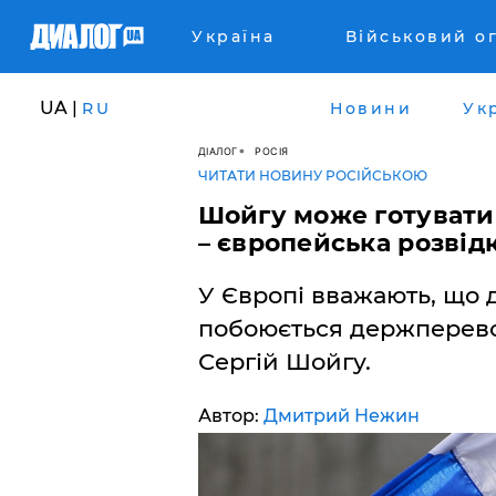
Україна
Військовий о
UA |
RU
Новини
Ук
ДІАЛОГ
РОСІЯ
ЧИТАТИ НОВИНУ РОСІЙСЬКОЮ
Шойгу може готувати
– європейська розвід
У Європі вважають, що 
побоюється держперево
Сергій Шойгу.
Автор:
Дмитрий Нежин