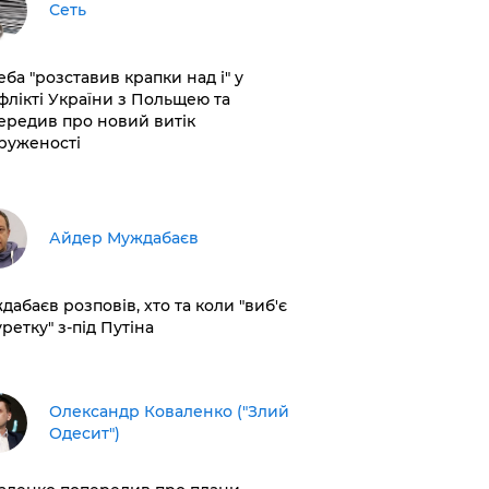
Сеть
еба "розставив крапки над і" у
флікті України з Польщею та
ередив про новий витік
руженості
Айдер Муждабаєв
дабаєв розповів, хто та коли "виб'є
ретку" з-під Путіна
Олександр Коваленко ("Злий
Одесит")