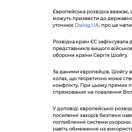
Європейська розвідка вважає, 
можуть призвести до державно
уточнює
Dialog.UA
, про це нап
Розвідка країн ЄС зафіксувала д
представників вищого військов
оборони країни Сергія Шойгу.
За даними європейців, Шойгу в
колах, що теоретично може ст
конфлікту. При цьому прямих п
спрямованих на повалення Вол
У доповіді європейської розвід
посиленні заходів безпеки навк
поглиблення системи охорони, 
навіть обмеження на використан