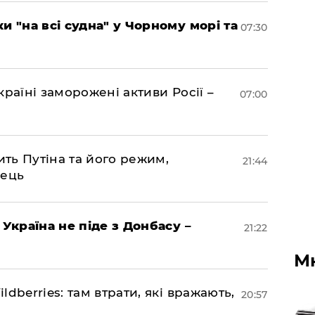
и "на всі судна" у Чорному морі та
07:30
раїні заморожені активи Росії –
07:00
ить Путіна та його режим,
21:44
нець
 Україна не піде з Донбасу –
21:22
М
dberries: там втрати, які вражають,
20:57