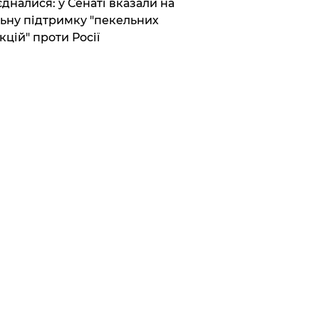
єдналися: у Сенаті вказали на
ьну підтримку "пекельних
кцій" проти Росії