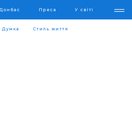
Донбас
Преса
У світі
Думка
Стиль життя