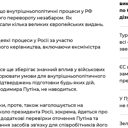
вик
по 
що внутрішньополітичні процеси у РФ
діз
го перевороту незабаром. Як
исали кілька великих європейських видань.
Тур
еякі процеси у Росії за участю
всі
ого керівництва, включаючи ексміністра
зве
ЄС 
се ще зберігає значний вплив у військових
зам
ворювати умови для внутрішньополітичного
пре
ідтверджень підготовки будь-яких дій,
одимира Путіна, не наводиться.
У П
ки, проте, також наголошується на
не 
оло президента Росії, зокрема, йдеться про
додаткові перевірки оточення Путіна та
Зел
ня засобів зв'язку для співробітників його