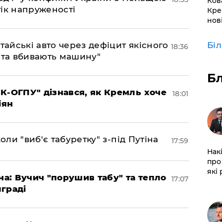
Ков
ік напруженості
Кре
нов
тайські авто через дефіцит якісного
Бі
18:36
 та вбивають машину"
Б
К-ОГПУ" дізнався, як Кремль хоче
18:01
іян
оли "виб'є табуретку" з-під Путіна
17:59
Нак
про 
які
на: Вучич "порушив табу" та тепло
17:07
граді