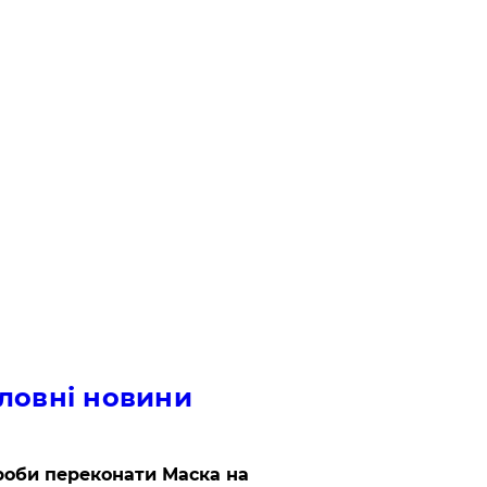
ловні новини
роби переконати Маска на