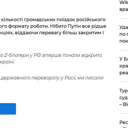
Wil
вра
кількості громадських поїздок російського
ого формату роботи. Нібито Путін все рідше
Уда
нціях, віддаючи перевагу більш закритим і
по 
пок
о Z-блогери у РФ вперше почали відкрито
У Б
раїні.
кра
реа
я державного перевороту у Росії, ми писали
Тур
суд
– B
Рес