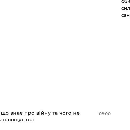
об'
сил
сан
 що знає про війну та чого не
08:00
 заплющує очі