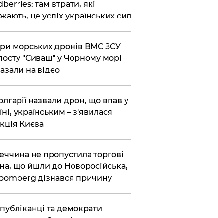
dberries: там втрати, які
жають, це успіх українських сил
ри морських дронів ВМС ЗСУ
посту "Сиваш" у Чорному морі
азали на відео
олгарії назвали дрон, що впав у
їні, українським – з'явилася
кція Києва
еччина не пропустила торгові
на, що йшли до Новоросійська,
loomberg дізнався причину
публіканці та демократи