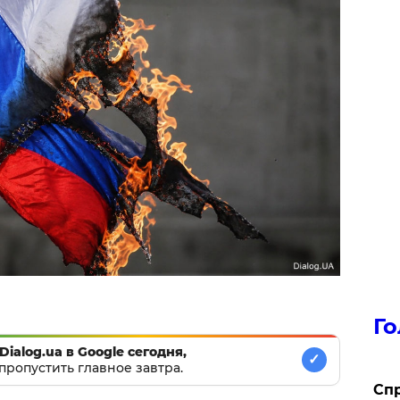
Го
Dialog.ua в Google сегодня,
✓
пропустить главное завтра.
​Сп