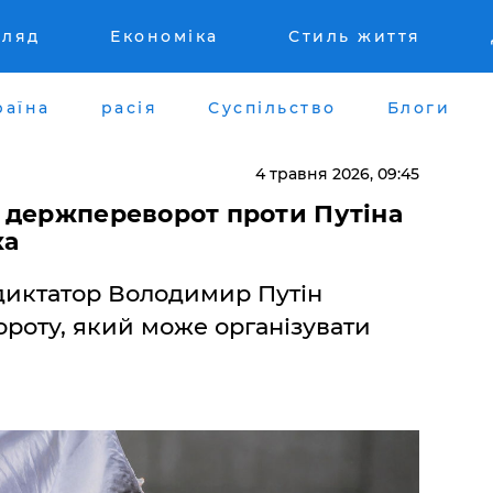
гляд
Економіка
Стиль життя
раїна
расія
Суспільство
Блоги
4 травня 2026, 09:45
 держпереворот проти Путіна
ка
диктатор Володимир Путін
роту, який може організувати