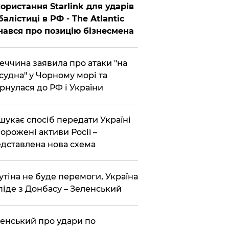
ористання Starlink для ударів
балістиці в РФ - The Atlantic
нався про позицію бізнесмена
еччина заявила про атаки "на
 судна" у Чорному морі та
рнулася до РФ і України
шукає спосіб передати Україні
орожені активи Росії –
дставлена ​​нова схема
утіна не буде перемоги, Україна
піде з Донбасу – Зеленський
енський про удари по