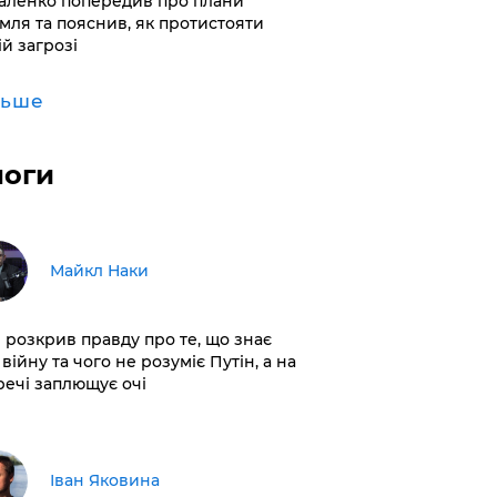
аленко попередив про плани
мля та пояснив, як протистояти
ій загрозі
льше
логи
Майкл Наки
і розкрив правду про те, що знає
війну та чого не розуміє Путін, а на
 речі заплющує очі
Іван Яковина