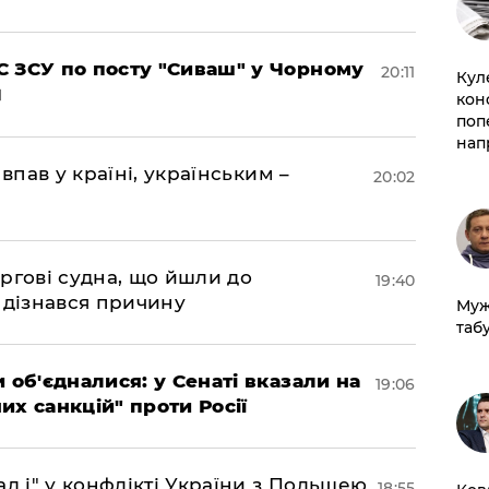
 ЗСУ по посту "Сиваш" у Чорному
20:11
Кул
кон
поп
нап
впав у країні, українським –
20:02
ргові судна, що йшли до
19:40
 дізнався причину
Муж
табу
 об'єдналися: у Сенаті вказали на
19:06
х санкцій" проти Росії
д і" у конфлікті України з Польщею
18:55