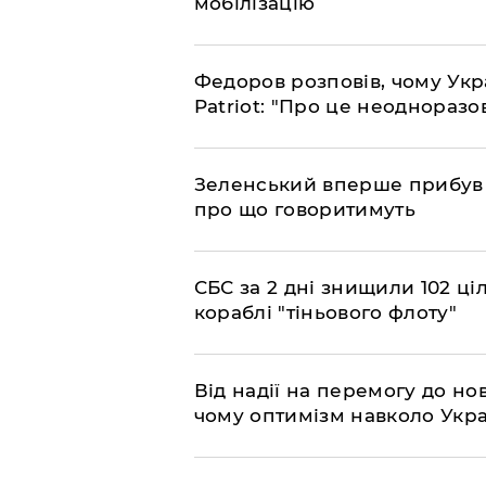
мобілізацію
​Федоров розповів, чому Укр
Patriot: "Про це неодноразо
​Зеленський вперше прибув д
про що говоритимуть
​СБС за 2 дні знищили 102 ці
кораблі "тіньового флоту"
​Від надії на перемогу до нов
чому оптимізм навколо Укра