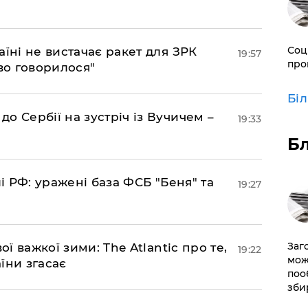
Соц
аїні не вистачає ракет для ЗРК
19:57
про
во говорилося"
Бі
о Сербії на зустріч із Вучичем –
19:33
Б
лі РФ: уражені база ФСБ "Беня" та
19:27
Заг
ої важкої зими: The Atlantic про те,
19:22
мож
їни згасає
поо
зби