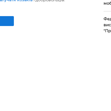
моб
​Фе
вис
"Пр