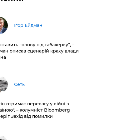
Ігор Ейдман
дставить голову під табакерку”, –
ман описав сценарій краху влади
іна
Сеть
ін отримає перевагу у війні з
аїною", – колумніст Bloomberg
теріг Захід від помилки