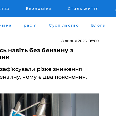
гляд
Економіка
Стиль життя
раїна
расія
Суспільство
Блоги
8 липня 2026, 08:00
ь навіть без бензину з
ини
 зафіксували різке зниження
ензину, чому є два пояснення.