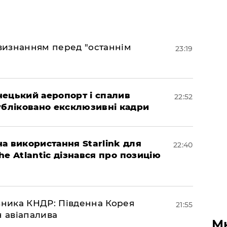
 визнанням перед "останнім
23:19
нецький аеропорт і спалив
22:52
убліковано ексклюзивні кадри
а використання Starlink для
22:40
The Atlantic дізнався про позицію
юзника КНДР: Південна Корея
21:55
н авіапалива
М