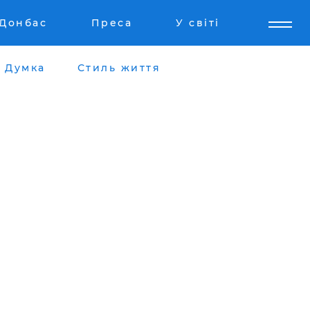
Донбас
Преса
У світі
Думка
Стиль життя