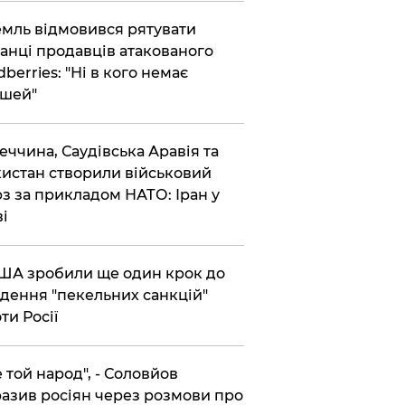
емль відмовився рятувати
анці продавців атакованого
dberries: "Ні в кого немає
шей"
реччина, Саудівська Аравія та
истан створили військовий
з за прикладом НАТО: Іран у
ві
США зробили ще один крок до
дення "пекельних санкцій"
ти Росії
Не той народ", - Соловйов
азив росіян через розмови про