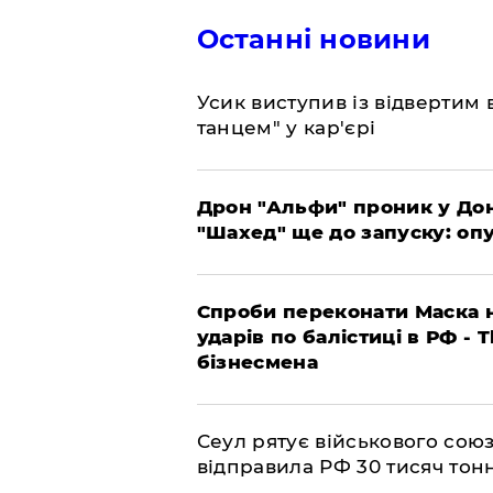
Останні новини
​Усик виступив із відвертим
танцем" у кар'єрі
​Дрон "Альфи" проник у До
"Шахед" ще до запуску: оп
​Спроби переконати Маска н
ударів по балістиці в РФ - 
бізнесмена
​Сеул рятує військового со
відправила РФ 30 тисяч тон