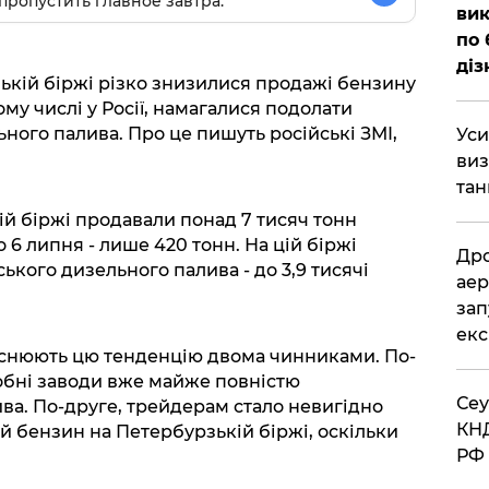
пропустить главное завтра.
вик
по 
діз
ькій біржі різко знизилися продажі бензину
тому числі у Росії, намагалися подолати
ного палива. Про це пишуть російські ЗМІ,
​Ус
виз
тан
ій біржі продавали понад 7 тисяч тонн
 6 липня - лише 420 тонн. На цій біржі
​Др
кого дизельного палива - до 3,9 тисячі
аер
зап
екс
снюють цю тенденцію двома чинниками. По-
обні заводи вже майже повністю
​Се
ива. По-друге, трейдерам стало невигідно
КНД
й бензин на Петербурзькій біржі, оскільки
РФ 