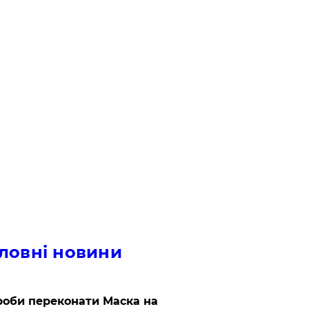
ловні новини
роби переконати Маска на