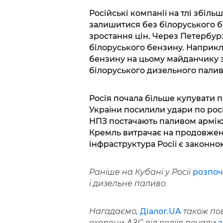
Російські компанії на тлі збіль
залишитися без білоруського 
зростання цін. Через Петербур
білоруського бензину. Наприкл
бензину на цьому майданчику зр
білоруського дизельного палива
Росія почала більше купувати п
України посилили удари по рос
НПЗ постачають паливом армію 
Кремль витрачає на продовженн
інфраструктура Росії є законно
Раніше на Кубані у Росії
розпоч
і дизельне паливо.
Нагадаємо,
Діалог.UA
також пов
охорони АЗС від водіїв почали
з