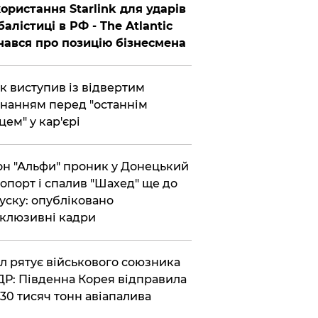
ористання Starlink для ударів
балістиці в РФ - The Atlantic
нався про позицію бізнесмена
ик виступив із відвертим
нанням перед "останнім
цем" у кар'єрі
он "Альфи" проник у Донецький
опорт і спалив "Шахед" ще до
уску: опубліковано
клюзивні кадри
ул рятує військового союзника
Р: Південна Корея відправила
30 тисяч тонн авіапалива