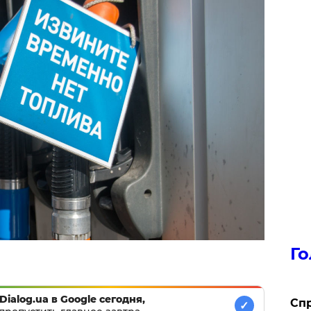
Го
Dialog.ua в Google сегодня,
​Сп
✓