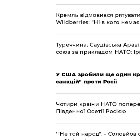
​Кремль відмовився рятуват
Wildberries: "Ні в кого нема
​Туреччина, Саудівська Арав
союз за прикладом НАТО: Іра
​У США зробили ще один к
санкцій" проти Росії
​Чотири країни НАТО попере
Південної Осетії Росією
​'"Не той народ", - Соловйо