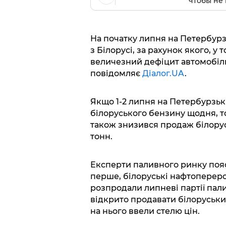
чтобы не 
На початку липня на Петербурз
з Білорусі, за рахунок якого, у 
величезний дефіцит автомобіль
повідомляє
Діалог.UA
.
Якщо 1-2 липня на Петербурзьк
білоруського бензину щодня, то
також знизився продаж білорусь
тонн.
Експерти паливного ринку поя
перше, білоруські нафтоперер
розпродали липневі партії пал
відкрито продавати білоруськи
на нього ввели стелю цін.