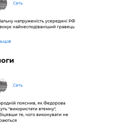
Сеть
іальну напруженість усередині РФ
вокує найнесподіваніший гравець
льше
логи
Сеть
ородній пояснив, як Федорова
уть "використати втемну",
біцявши те, чого виконувати не
раються