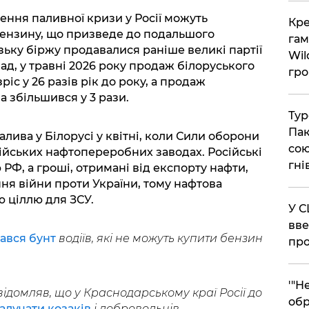
шення паливної кризи у Росії можуть
​Кр
бензину, що призведе до подальшого
гам
зьку біржу продавалися раніше великі партії
Wil
ад, у травні 2026 року продаж білоруського
гро
іс у 26 разів рік до року, а продаж
 збільшився у 3 рази.
​Ту
Пак
алива у Білорусі у квітні, коли Сили оборони
сою
ійських нафтопереробних заводах. Російські
гні
РФ, а гроші, отримані від експорту нафти,
я війни проти України, тому нафтова
ю ціллю для ЗСУ.
​У 
вве
ався бунт
водіїв, які не можуть купити бензин
про
​'"
ідомляв, що у Краснодарському краї Росії до
обр
алучати козаків
і добровольців.