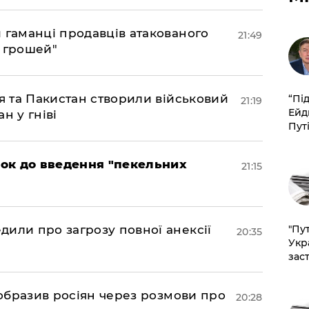
и гаманці продавців атакованого
21:49
є грошей"
ія та Пакистан створили військовий
​“Пі
21:19
Ейд
н у гніві
Пут
рок до введення "пекельних
21:15
"Пут
дили про загрозу повної анексії
20:35
Укр
зас
в образив росіян через розмови про
20:28