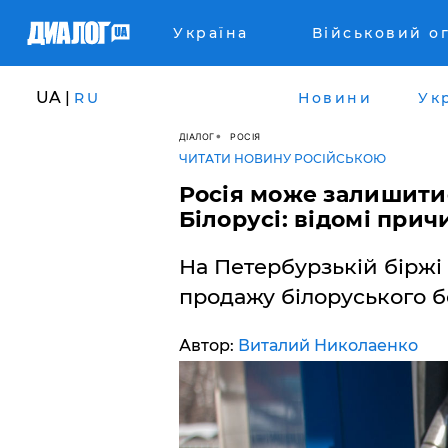
Україна
Військовий о
UA |
RU
Новини
Ук
ДІАЛОГ
РОСІЯ
ЧИТАТИ НОВИНУ РОСІЙСЬКОЮ
Росія може залишитис
Білорусі: відомі прич
На Петербурзькій біржі
продажу білоруського б
Автор:
Виталий Николаенко