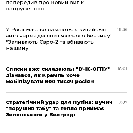
попередив про новий витік
напруженості
У Росії масово ламаються китайські
18:36
авто через дефіцит якісного бензину:
"Заливають Євро-2 та вбивають
машину"
Списки вже складають: "ВЧК-ОГПУ"
18:01
дізнався, як Кремль хоче
мобілізувати 800 тисяч росіян
Стратегічний удар для Путіна: Вучич
17:07
"порушив табу" та тепло приймає
Зеленського у Белграді