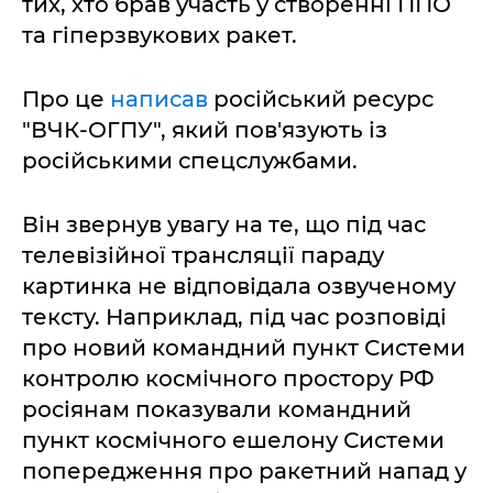
тих, хто брав участь у створенні ППО
та гіперзвукових ракет.
Про це
написав
російський ресурс
"ВЧК-ОГПУ", який пов'язують із
російськими спецслужбами.
Він звернув увагу на те, що під час
телевізійної трансляції параду
картинка не відповідала озвученому
тексту. Наприклад, під час розповіді
про новий командний пункт Системи
контролю космічного простору РФ
росіянам показували командний
пункт космічного ешелону Системи
попередження про ракетний напад у