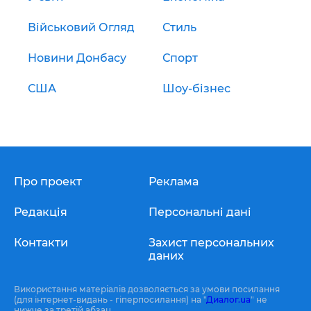
Військовий Огляд
Стиль
Новини Донбасу
Спорт
США
Шоу-бізнес
Про проект
Реклама
Редакція
Персональні дані
Контакти
Захист персональних
даних
Використання матеріалів дозволяється за умови посилання
(для інтернет-видань - гіперпосилання) на "
Диалог.ua
" не
нижче за третій абзац.