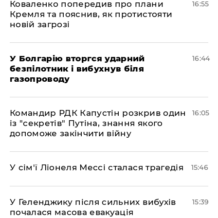
Коваленко попередив про плани
16:55
Кремля та пояснив, як протистояти
новій загрозі
У Болгарію вторгся ударний
16:44
безпілотник і вибухнув біля
газопроводу
Командир РДК Капустін розкрив один
16:05
із "секретів" Путіна, знання якого
допоможе закінчити війну
У сім'ї Ліонеля Мессі сталася трагедія
15:46
У Геленджику після сильних вибухів
15:39
почалася масова евакуація