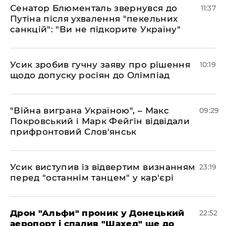
Сенатор Блюменталь звернувся до
11:37
Путіна після ухвалення "пекельних
санкцій": "Ви не підкорите Україну"
Усик зробив гучну заяву про рішення
10:19
щодо допуску росіян до Олімпіад
"Війна виграна Україною", – Макс
09:29
Покровський і Марк Фейгін відвідали
прифронтовий Слов'янськ
​Усик виступив із відвертим визнанням
23:19
перед "останнім танцем" у кар'єрі
​Дрон "Альфи" проник у Донецький
22:52
аеропорт і спалив "Шахед" ще до