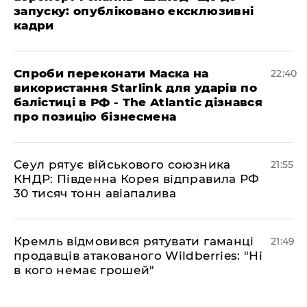
запуску: опубліковано ексклюзивні
кадри
​Спроби переконати Маска на
22:40
використання Starlink для ударів по
балістиці в РФ - The Atlantic дізнався
про позицію бізнесмена
​Сеул рятує військового союзника
21:55
КНДР: Південна Корея відправила РФ
30 тисяч тонн авіапалива
​Кремль відмовився рятувати гаманці
21:49
продавців атакованого Wildberries: "Ні
в кого немає грошей"