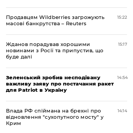
Продавцям Wildberries загрожують
15:22
масові банкрутства – Reuters
Жданов порадував хорошими
15:17
новинами з Росії та припустив, що
буде далі
Зеленський зробив несподівану
14:54
важливу заяву про постачання ракет
для Patriot в Україну
Влада РФ спіймана на брехні про
14:14
відновлення "сухопутного мосту" у
Крим