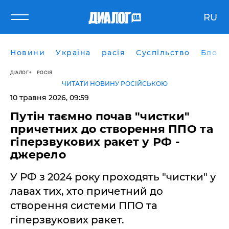
RU
Новини
Україна
расія
Суспільство
Блоги
ДІАЛОГ
РОСІЯ
ЧИТАТИ НОВИНУ РОСІЙСЬКОЮ
10 травня 2026, 09:59
​Путін таємно почав "чистки"
причетних до створення ППО та
гіперзвукових ракет у РФ -
джерело
У РФ з 2024 року проходять "чистки" у
лавах тих, хто причетний до
створення системи ППО та
гіперзвукових ракет.