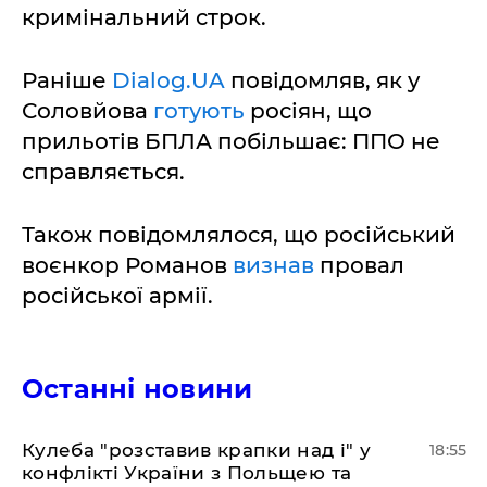
кримінальний строк.
Раніше
Dialog.UA
повідомляв, як у
Соловйова
готують
росіян, що
прильотів БПЛА побільшає: ППО не
справляється.
Також повідомлялося, що російський
воєнкор Романов
визнав
провал
російської армії.
Останні новини
Кулеба "розставив крапки над і" у
18:55
конфлікті України з Польщею та