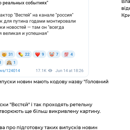
Вла
від
Кр
випуски новин мають кодову назву "Головний
ски "Вєстєй" і так проходять ретельну
створюють ще більш викривлену картину.
ва про підготовку таких випусків новин