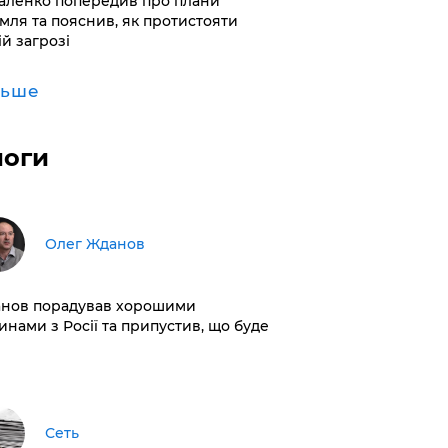
аленко попередив про плани
мля та пояснив, як протистояти
ій загрозі
льше
логи
Олег Жданов
нов порадував хорошими
инами з Росії та припустив, що буде
Сеть