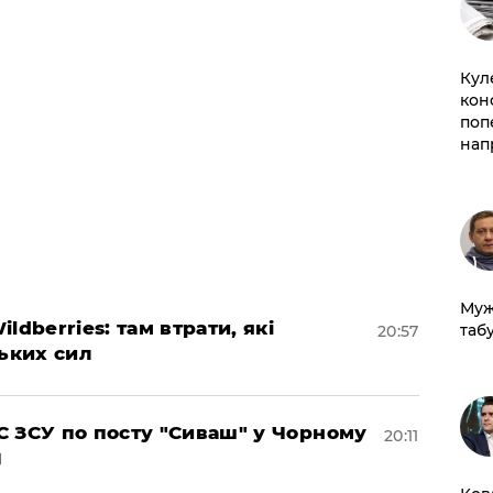
Кул
кон
поп
нап
Муж
dberries: там втрати, які
табу
20:57
ських сил
 ЗСУ по посту "Сиваш" у Чорному
20:11