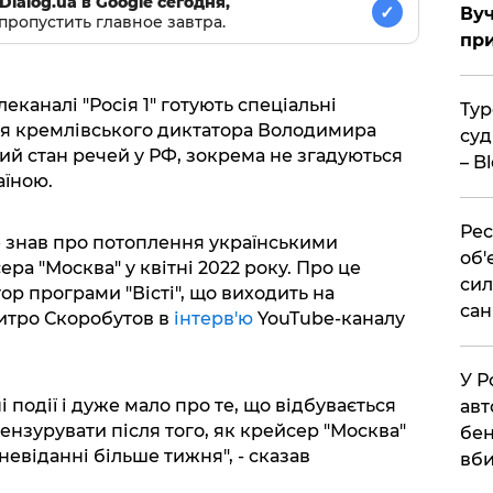
Dialog.ua в Google сегодня,
✓
Вуч
пропустить главное завтра.
при
каналі "Росія 1" готують спеціальні
Тур
ля кремлівського диктатора Володимира
суд
ний стан речей у РФ, зокрема не згадуються
– B
аїною.
Рес
 знав про потоплення українськими
об'
ра "Москва" у квітні 2022 року. Про це
сил
р програми "Вісті", що виходить на
сан
итро Скоробутов в
інтерв'ю
YouTube-каналу
У Р
 події і дуже мало про те, що відбувається
авт
цензурувати після того, як крейсер "Москва"
бен
невіданні більше тижня", - сказав
вби