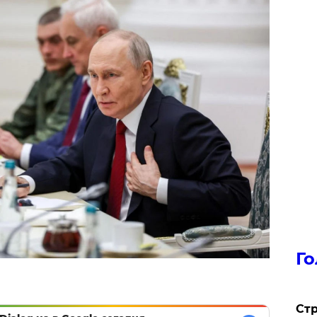
Го
Стр