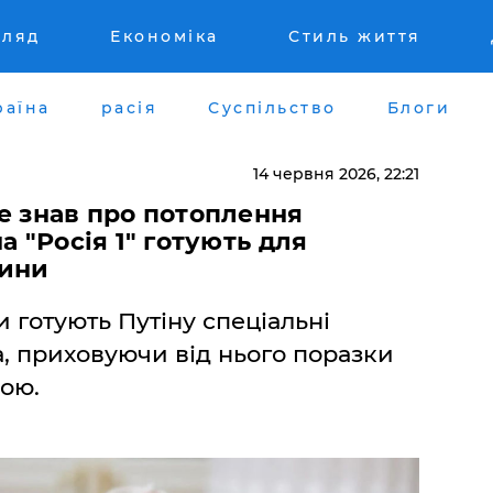
гляд
Економіка
Стиль життя
раїна
расія
Суспільство
Блоги
14 червня 2026, 22:21
не знав про потоплення
а "Росія 1" готують для
вини
 готують Путіну спеціальні
, приховуючи від нього поразки
ною.