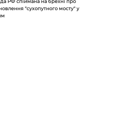
да РФ спіймана на брехні про
новлення "сухопутного мосту" у
им