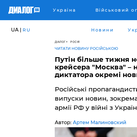
Україна
Військовий о
UA |
RU
Новини
Ук
ДІАЛОГ
РОСІЯ
ЧИТАТИ НОВИНУ РОСІЙСЬКОЮ
​Путін більше тижня 
крейсера "Москва" – н
диктатора окремі но
Російські пропагандисти
випуски новин, зокрема
армії РФ у війні з Украї
Автор:
Артем Малиновский