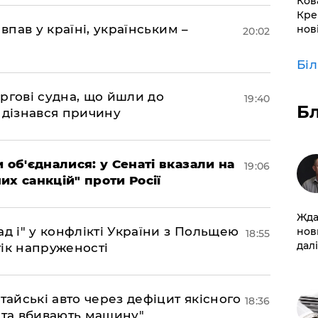
Ков
Кре
впав у країні, українським –
нов
20:02
Бі
ргові судна, що йшли до
19:40
Б
 дізнався причину
 об'єдналися: у Сенаті вказали на
19:06
х санкцій" проти Росії
Жда
д і" у конфлікті України з Польщею
нов
18:55
далі
ік напруженості
тайські авто через дефіцит якісного
18:36
 та вбивають машину"