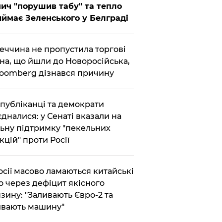
ич "порушив табу" та тепло
ймає Зеленського у Белграді
еччина не пропустила торгові
на, що йшли до Новоросійська,
loomberg дізнався причину
публіканці та демократи
єдналися: у Сенаті вказали на
ьну підтримку "пекельних
кцій" проти Росії
осії масово ламаються китайські
о через дефіцит якісного
зину: "Заливають Євро-2 та
вають машину"