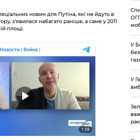
Спи
еціальних новин для Путіна, які не йдуть в
ОГП
ру, з'явилася набагато раніше, а саме у 2011
моб
ій площі.
У Б
без
газ
У Г
виб
Зел
важ
рак