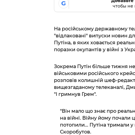
Добавьте 
G
чтобы не 
На російському державному теле
"відлаковані" випуски новин д
Путіна, в яких ховається реаль
поразки окупантів у війні з Укр
Зокрема Путін більше тижня не
військовими російського крейсе
розповів колишній шеф-редакто
вищезгаданому телеканалі, Дм
"І гримнув Грем".
"Він мало що знає про реальні
на війні. Війну йому почали 
потопили... Путіна тримали у 
Скоробутов.