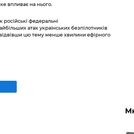
яке впливає на нього.
к російські федеральні
найбільших атак українських безпілотників
і, відвівши цю тему менше хвилини ефірного
М