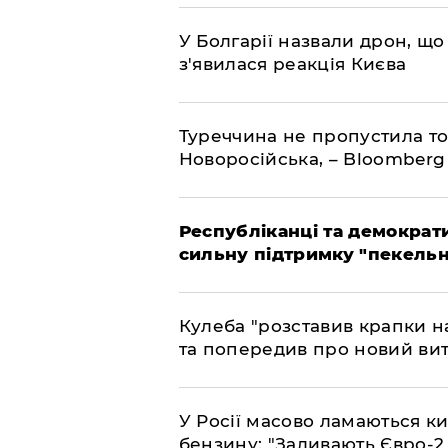
У Болгарії назвали дрон, що 
з'явилася реакція Києва
Туреччина не пропустила то
Новоросійська, – Bloomberg
Республіканці та демократи
сильну підтримку "пекельни
Кулеба "розставив крапки на
та попередив про новий вит
У Росії масово ламаються ки
бензину: "Заливають Євро-2