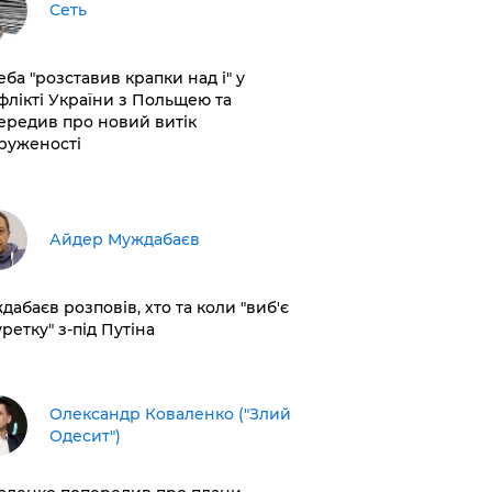
Сеть
еба "розставив крапки над і" у
флікті України з Польщею та
ередив про новий витік
руженості
Айдер Муждабаєв
дабаєв розповів, хто та коли "виб'є
ретку" з-під Путіна
Олександр Коваленко ("Злий
Одесит")