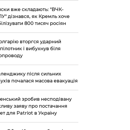
ски вже складають: "ВЧК-
У" дізнався, як Кремль хоче
ілізувати 800 тисяч росіян
олгарію вторгся ударний
пілотник і вибухнув біля
опроводу
еленджику після сильних
ухів почалася масова евакуація
енський зробив несподівану
ливу заяву про постачання
ет для Patriot в Україну