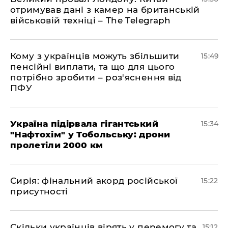
отримував дані з камер на британській
військовій техніці – The Telegraph
Кому з українців можуть збільшити
15:49
пенсійні виплати, та що для цього
потрібно зробити – роз'яснення від
ПФУ
Україна підірвала гігантський
15:34
"Нафтохім" у Тобольську: дрони
пролетіли 2000 км
​Сирія: фінальний акорд російської
15:22
присутності
Скільки українців вірять у перемогу та
15:12