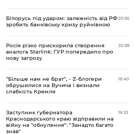
​Білорусь під ударом: залежність від РФ
20:56
зробить банківську кризу руйнівною
​Росія різко прискорила створення
20:38
аналога Starlink: ГУР попередило про
нову загрозу
​”Більше нам не брат”, - Z-блогери
19:40
обрушилися на Вучича і визнали
слабкість Кремля
​Заступник губернатора
19:33
Краснодарського краю відправили на
війну на "обнулення": "Занадто багато
знав"