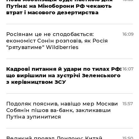
Путіна: на Міноборони РФ чекають
втрат і масового дезертирства
Росіянам це не сподобається:
16:09
економіст Сонін розповів, як Росія
"рятуватиме" Wildberries
Кадрові питання й удари по тилах РФ:
16:07
що вирішили на зустрічі Зеленського
з керівництвом ЗСУ
Подоляк пояснив, навіщо мер Москви
15:57
Собянін пішов ва-банк, закликавши
Путіна зупинитися
Великий провал Лондону: Китай
15:50