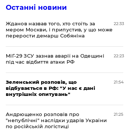
Останні новини
​Жданов назвав того, хто стоїть за
22:33
мером Москви, і припустив, у що може
перерости демарш Собяніна
​МіГ-29 ЗСУ зазнав аварії на Одещині
22:23
під час відбиття атаки РФ
​Зеленський розповів, що
21:54
відбувається в РФ: "У нас є дані
внутрішніх опитувань"
​Андрющенко розповів про
21:25
"непублічні" наслідки ударів України
по російській логістиці