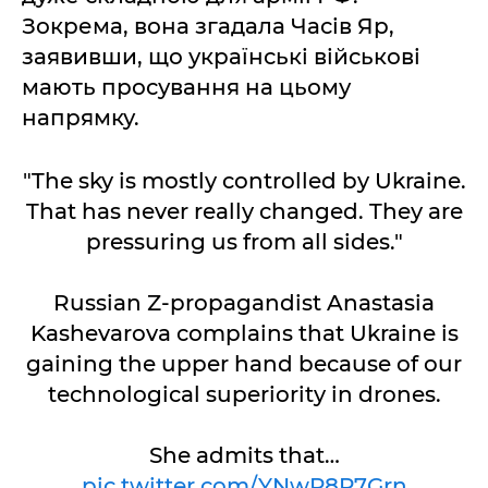
Зокрема, вона згадала Часів Яр,
заявивши, що українські військові
мають просування на цьому
напрямку.
"The sky is mostly controlled by Ukraine.
That has never really changed. They are
pressuring us from all sides."
Russian Z-propagandist Anastasia
Kashevarova complains that Ukraine is
gaining the upper hand because of our
technological superiority in drones.
She admits that…
pic.twitter.com/YNwP8P7Grn