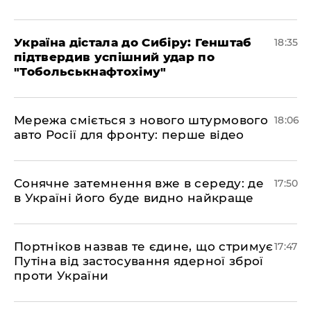
​Україна дістала до Сибіру: Генштаб
18:35
підтвердив успішний удар по
"Тобольськнафтохіму"
​Мережа сміється з нового штурмового
18:06
авто Росії для фронту: перше відео
​Сонячне затемнення вже в середу: де
17:50
в Україні його буде видно найкраще
​Портніков назвав те єдине, що стримує
17:47
Путіна від застосування ядерної зброї
проти України