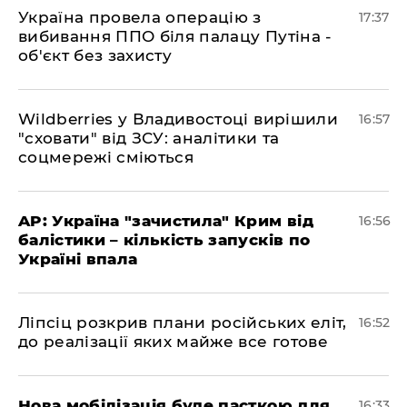
​Україна провела операцію з
17:37
вибивання ППО біля палацу Путіна -
об'єкт без захисту
​Wildberries у Владивостоці вирішили
16:57
"сховати" від ЗСУ: аналітики та
соцмережі сміються
​AP: Україна "зачистила" Крим від
16:56
балістики – кількість запусків по
Україні впала
​Ліпсіц розкрив плани російських еліт,
16:52
до реалізації яких майже все готове
Нова мобілізація буде пасткою для
16:33