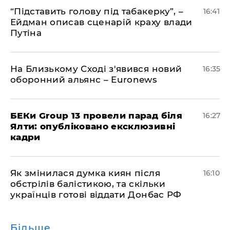
​“Підставить голову під табакерку”, –
16:41
Ейдман описав сценарій краху влади
Путіна
На Близькому Сході з'явився новий
16:35
оборонний альянс – Euronews
БЕКи Group 13 провели парад біля
16:27
Ялти: опубліковано ексклюзивні
кадри
Як змінилася думка киян після
16:10
обстрілів балістикою, та скільки
українців готові віддати Донбас РФ
Більше