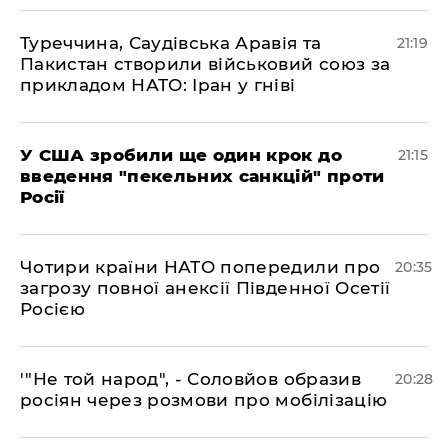
​Туреччина, Саудівська Аравія та
21:19
Пакистан створили військовий союз за
прикладом НАТО: Іран у гніві
​У США зробили ще один крок до
21:15
введення "пекельних санкцій" проти
Росії
​Чотири країни НАТО попередили про
20:35
загрозу повної анексії Південної Осетії
Росією
​'"Не той народ", - Соловйов образив
20:28
росіян через розмови про мобілізацію