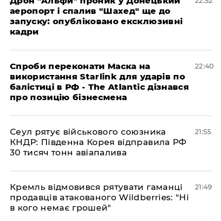
​Дрон "Альфи" проник у Донецький
22:52
аеропорт і спалив "Шахед" ще до
запуску: опубліковано ексклюзивні
кадри
​Спроби переконати Маска на
22:40
використання Starlink для ударів по
балістиці в РФ - The Atlantic дізнався
про позицію бізнесмена
​Сеул рятує військового союзника
21:55
КНДР: Південна Корея відправила РФ
30 тисяч тонн авіапалива
​Кремль відмовився рятувати гаманці
21:49
продавців атакованого Wildberries: "Ні
в кого немає грошей"