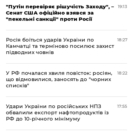
​"Путін перевіряє рішучість Заходу", –
19:13
Сенат США офіційно взявся за
"пекельні санкції" проти Росії
​Росія боїться ударів України по
18:27
Камчатці та терміново посилює захист
підводних човнів
​У РФ почалася хвиля повісток: росіян,
18:22
що відмовилися, заносять до "чорних
списків"
​Удари України по російських НПЗ
17:55
обвалили експорт нафтопродуктів із
РФ до 10-річного мінімуму