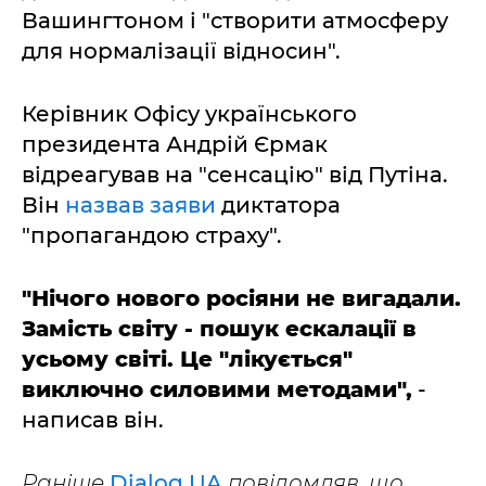
Вашингтоном і "створити атмосферу
для нормалізації відносин".
Керівник Офісу українського
президента Андрій Єрмак
відреагував на "сенсацію" від Путіна.
Він
назвав заяви
диктатора
"пропагандою страху".
"Нічого нового росіяни не вигадали.
Замість світу - пошук ескалації в
усьому світі. Це "лікується"
виключно силовими методами",
-
написав він.
Раніше
Dialog.UA
повідомляв, що