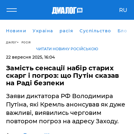
RU
Новини
Україна
расія
Суспільство
Блоги
ДІАЛОГ
РОСІЯ
ЧИТАТИ НОВИНУ РОСІЙСЬКОЮ
22 вересня 2025, 16:04
Замість сенсації набір старих
скарг і погроз: що Путін сказав
на Раді безпеки
Заяви диктатора РФ Володимира
Путіна, які Кремль анонсував як дуже
важливі, виявились черговим
повтором погроз на адресу Заходу.