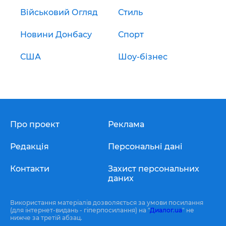
Військовий Огляд
Стиль
Новини Донбасу
Спорт
США
Шоу-бізнес
Про проект
Реклама
Редакція
Персональні дані
Контакти
Захист персональних
даних
Використання матеріалів дозволяється за умови посилання
(для інтернет-видань - гіперпосилання) на "
Диалог.ua
" не
нижче за третій абзац.