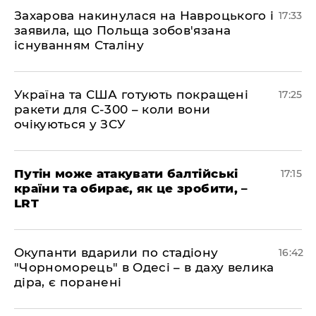
​Захарова накинулася на Навроцького і
17:33
заявила, що Польща зобов'язана
існуванням Сталіну
​Україна та США готують покращені
17:25
ракети для С-300 – коли вони
очікуються у ЗСУ
​Путін може атакувати балтійські
17:15
країни та обирає, як це зробити, –
LRT
​Окупанти вдарили по стадіону
16:42
"Чорноморець" в Одесі – в даху велика
діра, є поранені