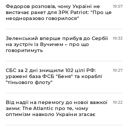
​Федоров розповів, чому Україні не
19:57
вистачає ракет для ЗРК Patriot: "Про це
неодноразово говорилося"
​Зеленський вперше прибув до Сербії
19:33
на зустріч із Вучичем – про що
говоритимуть
​СБС за 2 дні знищили 102 цілі РФ:
19:27
уражені база ФСБ "Беня" та кораблі
"тіньового флоту"
​Від надії на перемогу до нової важкої
19:22
зими: The Atlantic про те, чому
оптимізм навколо України згасає