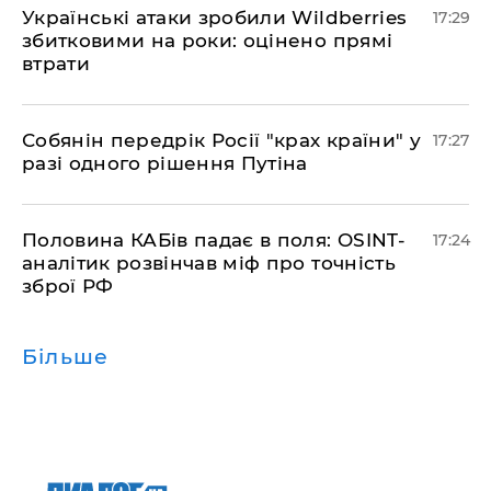
​Українські атаки зробили Wildberries
17:29
збитковими на роки: оцінено прямі
втрати
​Собянін передрік Росії "крах країни" у
17:27
разі одного рішення Путіна
​Половина КАБів падає в поля: OSINT-
17:24
аналітик розвінчав міф про точність
зброї РФ
Більше