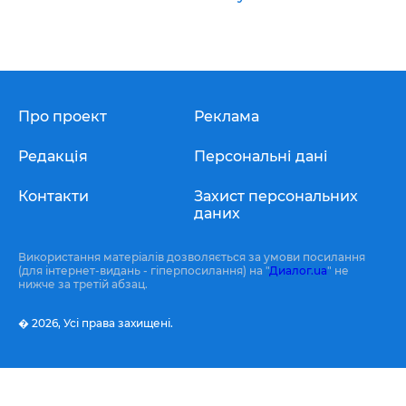
Про проект
Реклама
Редакція
Персональні дані
Контакти
Захист персональних
даних
Використання матеріалів дозволяється за умови посилання
(для інтернет-видань - гіперпосилання) на "
Диалог.ua
" не
нижче за третій абзац.
� 2026,
Усі права захищені.