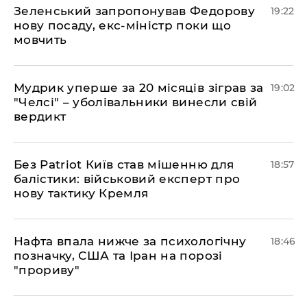
​Зеленський запропонував Федорову
19:22
нову посаду, екс-міністр поки що
мовчить
​Мудрик уперше за 20 місяців зіграв за
19:02
"Челсі" – уболівальники винесли свій
вердикт
​Без Patriot Київ став мішенню для
18:57
балістики: військовий експерт про
нову тактику Кремля
​Нафта впала нижче за психологічну
18:46
позначку, США та Іран на порозі
"прориву"