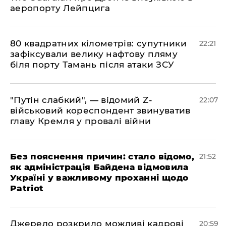
аеропорту Лейпцига
​80 квадратних кілометрів: супутники
22:21
зафіксували велику нафтову пляму
біля порту Тамань після атаки ЗСУ
"Путін слабкий", — відомий Z-
22:07
військовий кореспондент звинуватив
главу Кремля у провалі війни
​Без пояснення причин: стало відомо,
21:52
як адміністрація Байдена відмовила
Україні у важливому проханні щодо
Patriot
​Джерело розкрило можливі кадрові
20:59