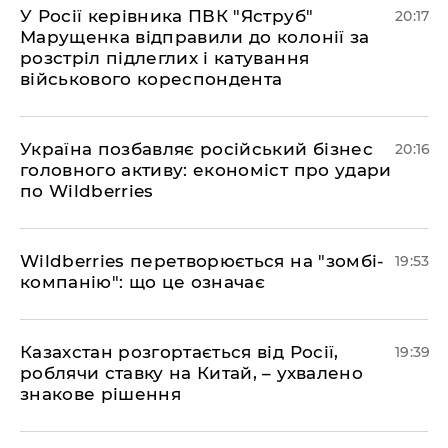
​У Росії керівника ПВК "Яструб"
20:17
Марущенка відправили до колонії за
розстріл підлеглих і катування
військового кореспондента
​Україна позбавляє російський бізнес
20:16
головного активу: економіст про удари
по Wildberries
​Wildberries перетворюється на "зомбі-
19:53
компанію": що це означає
​Казахстан розгортається від Росії,
19:39
роблячи ставку на Китай, – ухвалено
знакове рішення