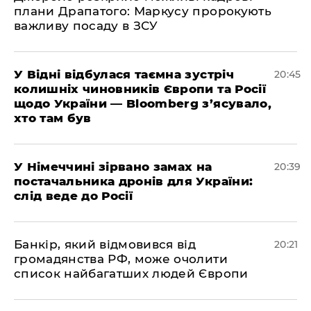
плани Драпатого: Маркусу пророкують
важливу посаду в ЗСУ
​У Відні відбулася таємна зустріч
20:45
колишніх чиновників Європи та Росії
щодо України — Bloomberg з’ясувало,
хто там був
​У Німеччині зірвано замах на
20:39
постачальника дронів для України:
слід веде до Росії
​Банкір, який відмовився від
20:21
громадянства РФ, може очолити
список найбагатших людей Європи