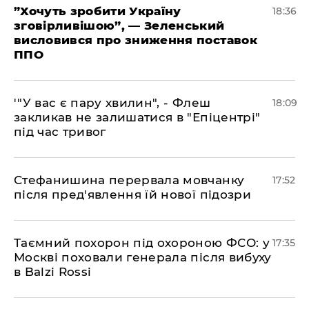
​”Хочуть зробити Україну
18:36
зговірливішою”, — Зеленський
висловився про зниження поставок
ППО
​'"У вас є пару хвилин", - Флеш
18:09
закликав не залишатися в "Епіцентрі"
під час тривог
​Стефанишина перервала мовчанку
17:52
після пред'явлення їй нової підозри
​Таємний похорон під охороною ФСО: у
17:35
Москві поховали генерала після вибуху
в Balzi Rossi