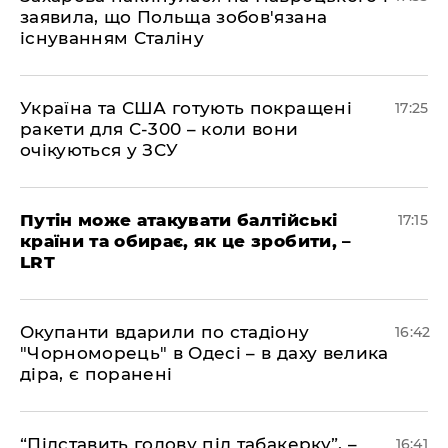
заявила, що Польща зобов'язана
існуванням Сталіну
​Україна та США готують покращені
17:25
ракети для С-300 – коли вони
очікуються у ЗСУ
​Путін може атакувати балтійські
17:15
країни та обирає, як це зробити, –
LRT
​Окупанти вдарили по стадіону
16:42
"Чорноморець" в Одесі – в даху велика
діра, є поранені
​“Підставить голову під табакерку”, –
16:41