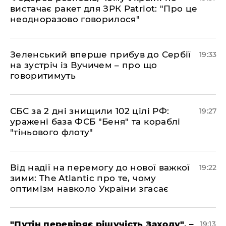
вистачає ракет для ЗРК Patriot: "Про це
неодноразово говорилося"
​Зеленський вперше прибув до Сербії
19:33
на зустріч із Вучичем – про що
говоритимуть
​СБС за 2 дні знищили 102 цілі РФ:
19:27
уражені база ФСБ "Беня" та кораблі
"тіньового флоту"
​Від надії на перемогу до нової важкої
19:22
зими: The Atlantic про те, чому
оптимізм навколо України згасає
​"Путін перевіряє рішучість Заходу", –
19:13