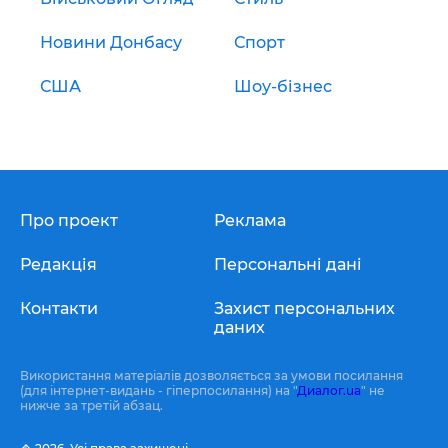
Новини Донбасу
Спорт
США
Шоу-бізнес
Про проект
Реклама
Редакція
Персональні дані
Контакти
Захист персональних
даних
Використання матеріалів дозволяється за умови посилання
(для інтернет-видань - гіперпосилання) на "
Диалог.ua
" не
нижче за третій абзац.