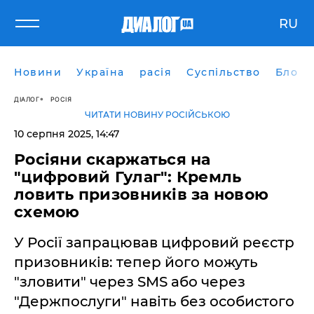
RU
Новини
Україна
расія
Суспільство
Блоги
ДІАЛОГ
РОСІЯ
ЧИТАТИ НОВИНУ РОСІЙСЬКОЮ
10 серпня 2025, 14:47
Росіяни скаржаться на
"цифровий Гулаг": Кремль
ловить призовників за новою
схемою
У Росії запрацював цифровий реєстр
призовників: тепер його можуть
"зловити" через SMS або через
"Держпослуги" навіть без особистого