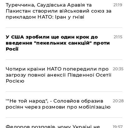
​Туреччина, Саудівська Аравія та
21:19
Пакистан створили військовий союз за
прикладом НАТО: Іран у гніві
​У США зробили ще один крок до
21:15
введення "пекельних санкцій" проти
Росії
​Чотири країни НАТО попередили про
20:35
загрозу повної анексії Південної Осетії
Росією
​'"Не той народ", - Соловйов образив
20:28
росіян через розмови про мобілізацію
​Федоров розповів, чому Україні не
19:57