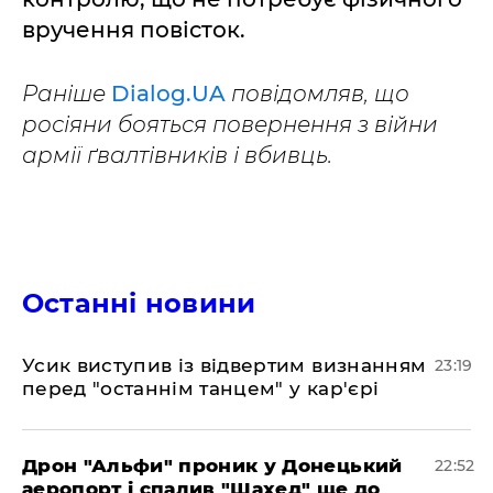
вручення повісток.
Раніше
Dialog.UA
повідомляв, що
росіяни бояться повернення з війни
армії ґвалтівників і вбивць.
Останні новини
​Усик виступив із відвертим визнанням
23:19
перед "останнім танцем" у кар'єрі
​Дрон "Альфи" проник у Донецький
22:52
аеропорт і спалив "Шахед" ще до