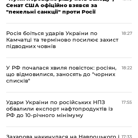
Сенат США офіційно взявся за
"пекельні санкції" проти Росії
​Росія боїться ударів України по
18:27
Камчатці та терміново посилює захист
підводних човнів
​У РФ почалася хвиля повісток: росіян,
18:22
що відмовилися, заносять до "чорних
списків"
​Удари України по російських НПЗ
17:55
обвалили експорт нафтопродуктів із
РФ до 10-річного мінімуму
​Захарова накинулася на Навроцького і
17:33