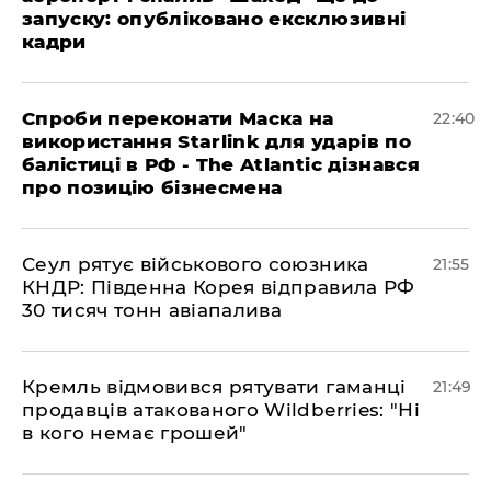
запуску: опубліковано ексклюзивні
кадри
​Спроби переконати Маска на
22:40
використання Starlink для ударів по
балістиці в РФ - The Atlantic дізнався
про позицію бізнесмена
​Сеул рятує військового союзника
21:55
КНДР: Південна Корея відправила РФ
30 тисяч тонн авіапалива
​Кремль відмовився рятувати гаманці
21:49
продавців атакованого Wildberries: "Ні
в кого немає грошей"