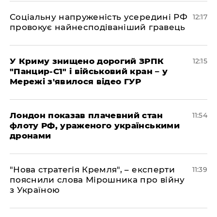
Соціальну напруженість усередині РФ
12:17
провокує найнесподіваніший гравець
У Криму знищено дорогий ЗРПК
12:15
"Панцир-С1" і військовий кран – у
Мережі з'явилося відео ГУР
Лондон показав плачевний стан
11:54
флоту РФ, ураженого українськими
дронами
"Нова стратегія Кремля", – експерти
11:39
пояснили слова Мірошника про війну
з Україною