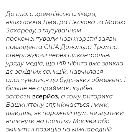
До цього кремлівські спікери,
включаючи Дмитра Пєскова та Марію
Захарову, з глузуванням
прокоментували нові жорсткі заяви
президента США Дональда Трампа,
стверджуючи через підконтрольні
уряду медіа, що РФ нібито вже звикла
до західних санкцій, навчилася
адаптуватися до будь-яких обмежень і
більше не сприймає подібні
загрози
всерйоз,
а тому риторика
Вашингтону сприймається ними,
швидше, як порожній шум, не здатний
вплинути на політику Москви або
змінити її позицію на міжнародній