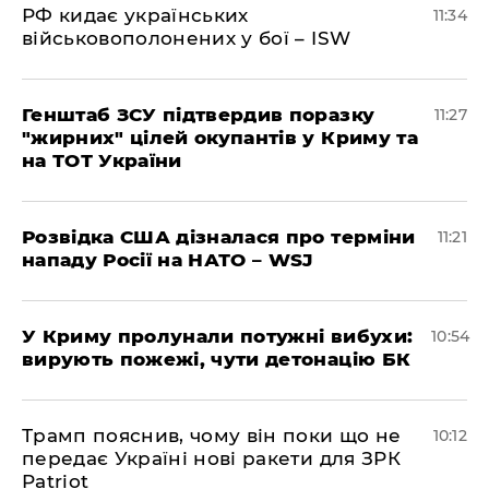
РФ кидає українських
11:34
військовополонених у бої – ISW
Генштаб ЗСУ підтвердив поразку
11:27
"жирних" цілей окупантів у Криму та
на ТОТ України
Розвідка США дізналася про терміни
11:21
нападу Росії на НАТО – WSJ
У Криму пролунали потужні вибухи:
10:54
вирують пожежі, чути детонацію БК
Трамп пояснив, чому він поки що не
10:12
передає Україні нові ракети для ЗРК
Patriot