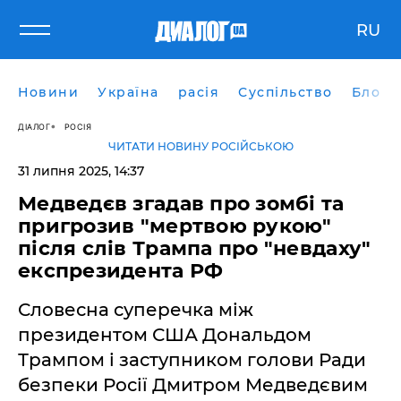
RU
Новини
Україна
расія
Суспільство
Блоги
ДІАЛОГ
РОСІЯ
ЧИТАТИ НОВИНУ РОСІЙСЬКОЮ
31 липня 2025, 14:37
Медведєв згадав про зомбі та
пригрозив "мертвою рукою"
після слів Трампа про "невдаху"
експрезидента РФ
Словесна суперечка між
президентом США Дональдом
Трампом і заступником голови Ради
безпеки Росії Дмитром Медведєвим