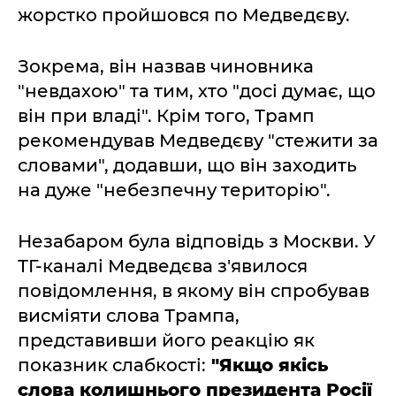
жорстко пройшовся по Медведєву.
Зокрема, він назвав чиновника
"невдахою" та тим, хто "досі думає, що
він при владі". Крім того, Трамп
рекомендував Медведєву "стежити за
словами", додавши, що він заходить
на дуже "небезпечну територію".
Незабаром була відповідь з Москви. У
ТГ-каналі Медведєва з'явилося
повідомлення, в якому він спробував
висміяти слова Трампа,
представивши його реакцію як
показник слабкості:
"Якщо якісь
слова колишнього президента Росії