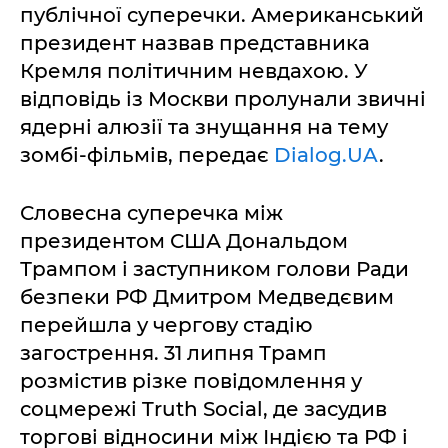
публічної суперечки. Американський
президент назвав представника
Кремля політичним невдахою. У
відповідь із Москви пролунали звичні
ядерні алюзії та знущання на тему
зомбі-фільмів, передає
Dialog.UA
.
Словесна суперечка між
президентом США Дональдом
Трампом і заступником голови Ради
безпеки РФ Дмитром Медведєвим
перейшла у чергову стадію
загострення. 31 липня Трамп
розмістив різке повідомлення у
соцмережі Truth Social, де засудив
торгові відносини між Індією та РФ і