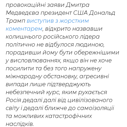
провокаційні заяви Дмитра
Медведєва президент США Дональд
Трамп
виступив з жорстким
коментарем
, відкрито назвавши
колишнього російського лідера
політично не відбулося людиною,
порадивши йому бути обережнішими
у висловлюваннях, якщо він не хоче
посилити та без того
напружену
міжнародну обстановку
, агресивні
випади лише підтверджують
небезпечний курс, яким рухається
Росія дедалі далі від цивілізованого
світу і дедалі ближче до самоізоляції
та можливих катастрофічних
наслідків.