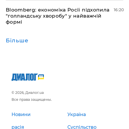
Bloomberg: економіка Росії підхопила
16:20
"голландську хворобу" у найважчій
формі
Більше
© 2026, Диалог.ua
Все права защищены.
Новини
Україна
расія
Суспільство