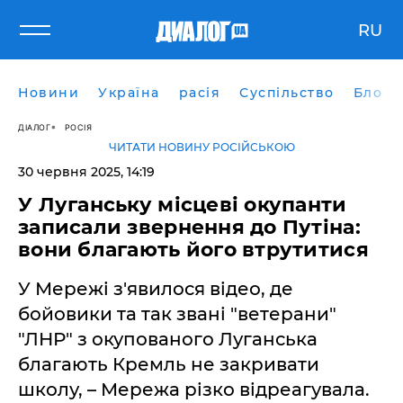
RU
Новини
Україна
расія
Суспільство
Блоги
ДІАЛОГ
РОСІЯ
ЧИТАТИ НОВИНУ РОСІЙСЬКОЮ
30 червня 2025, 14:19
У Луганську місцеві окупанти
записали звернення до Путіна:
вони благають його втрутитися
У Мережі з'явилося відео, де
бойовики та так звані "ветерани"
"ЛНР" з окупованого Луганська
благають Кремль не закривати
школу, – Мережа різко відреагувала.