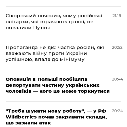
​Сікорський пояснив, чому російські
21:19
олігархи, які втрачають гроші, не
повалили Путіна
​Пропаганда не діє: частка росіян, які
20:52
вважають війну проти України
успішною, впала до мінімуму
​Опозиція в Польщі пообіцяла
20:44
депортувати частину українських
чоловіків — кого це може торкнутися
​"Треба шукати нову роботу", — у РФ
20:24
Wildberries почав закривати склади,
що зазнали атак