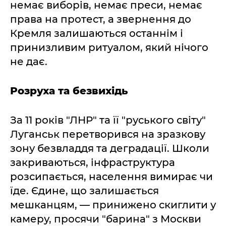
немає виборів, немає преси, немає
права на протест, а звернення до
Кремля залишаються останнім і
принизливим ритуалом, який нічого
не дає.
Розруха та безвихідь
За 11 років "ЛНР" та її "руського світу"
Луганськ перетворився на зразкову
зону безвладдя та деградації. Школи
закриваються, інфраструктура
розсипається, населення вимирає чи
їде. Єдине, що залишається
мешканцям, — принижено скиглити у
камеру, просячи "барина" з Москви