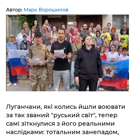
Автор:
Марк Ворошилов
Луганчани, які колись йшли воювати
за так званий "руський світ", тепер
самі зіткнулися з його реальними
наслідками: тотальним занепадом,