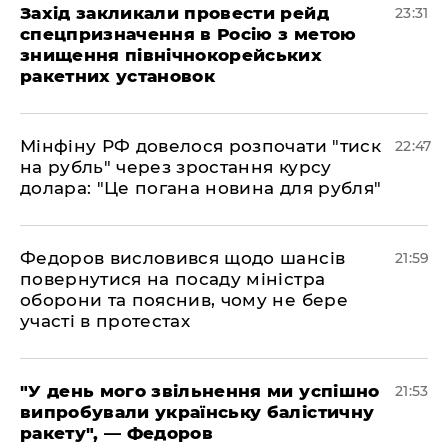
​Захід закликали провести рейд
23:31
спецпризначення в Росію з метою
знищення північнокорейських
ракетних установок
​Мінфіну РФ довелося розпочати "тиск
22:47
на рубль" через зростання курсу
долара: "Це погана новина для рубля"
​Федоров висловився щодо шансів
21:59
повернутися на посаду міністра
оборони та пояснив, чому не бере
участі в протестах
​"У день мого звільнення ми успішно
21:53
випробували українську балістичну
ракету", — Федоров