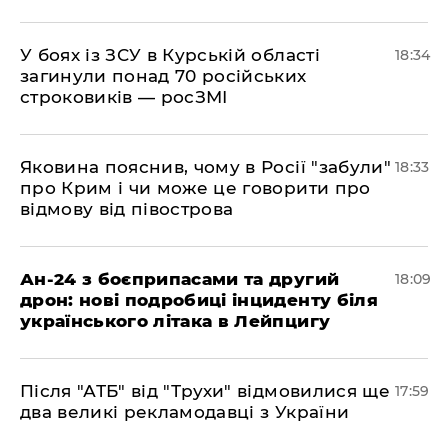
​У боях із ЗСУ в Курській області
18:34
загинули понад 70 російських
строковиків — росЗМІ
​Яковина пояснив, чому в Росії "забули"
18:33
про Крим і чи може це говорити про
відмову від півострова
​Ан-24 з боєприпасами та другий
18:09
дрон: нові подробиці інциденту біля
українського літака в Лейпцигу
​Після "АТБ" від "Трухи" відмовилися ще
17:59
два великі рекламодавці з України