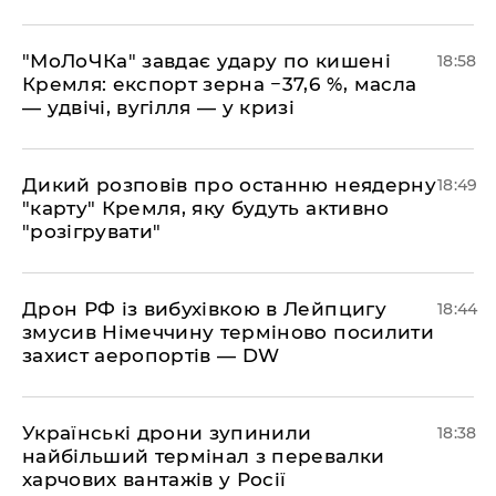
​"МоЛоЧКа" завдає удару по кишені
18:58
Кремля: експорт зерна −37,6 %, масла
— удвічі, вугілля — у кризі
​Дикий розповів про останню неядерну
18:49
"карту" Кремля, яку будуть активно
"розігрувати"
​Дрон РФ із вибухівкою в Лейпцигу
18:44
змусив Німеччину терміново посилити
захист аеропортів — DW
​Українські дрони зупинили
18:38
найбільший термінал з перевалки
харчових вантажів у Росії