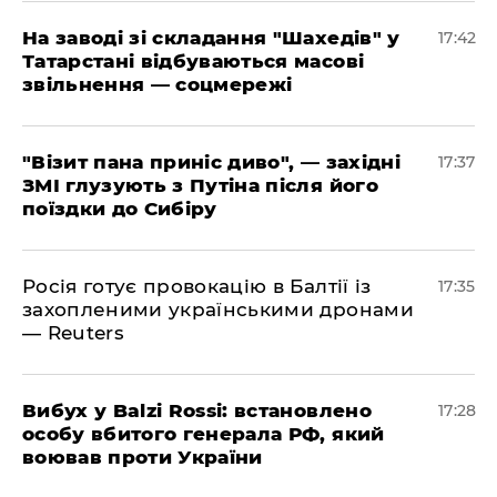
​На заводі зі складання "Шахедів" у
17:42
Татарстані відбуваються масові
звільнення — соцмережі
"Візит пана приніс диво", — західні
17:37
ЗМІ глузують з Путіна після його
поїздки до Сибіру
Росія готує провокацію в Балтії із
17:35
захопленими українськими дронами
— Reuters
​Вибух у Balzi Rossi: встановлено
17:28
особу вбитого генерала РФ, який
воював проти України