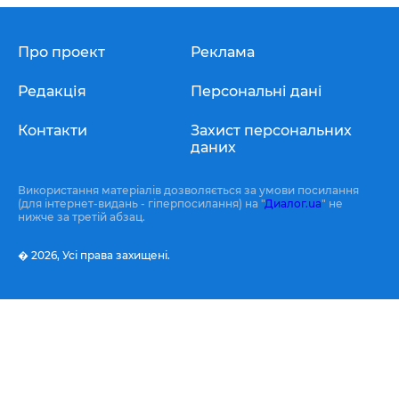
Про проект
Реклама
Редакція
Персональні дані
Контакти
Захист персональних
даних
Використання матеріалів дозволяється за умови посилання
(для інтернет-видань - гіперпосилання) на "
Диалог.ua
" не
нижче за третій абзац.
� 2026,
Усі права захищені.