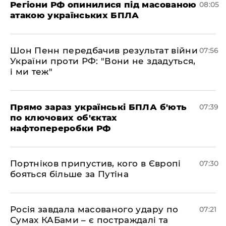
Регіони РФ опинилися під масованою
08:05
атакою українських БПЛА
Шон Пенн передбачив результат війни
07:56
України проти РФ: "Вони не здадуться,
і ми теж"
Прямо зараз українські БПЛА б'ють
07:39
по ключових об'єктах
нафтопереробки РФ
Портніков припустив, кого в Європі
07:30
бояться більше за Путіна
Росія завдала масованого удару по
07:21
Сумах КАБами – є постраждалі та