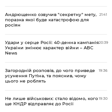
Андрющенко озвучив "секретну" мету,
21:41
поразка якої буде катастрофою для
росіян
Удари у серце Росії: 40-денна кампанія
20:39
України змінює характер війни – ABC
News
Загородній розповів, до чого приведе
19:36
усунення Путіна, та пояснив, чому
цього не роблять
Не лише військових: стало відомо, кого
19:30
ще КНДР відправляє до Росії