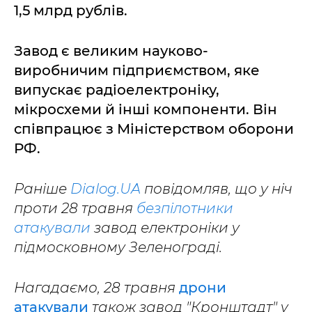
1,5 млрд рублів.
Завод є великим науково-
виробничим підприємством, яке
випускає радіоелектроніку,
мікросхеми й інші компоненти. Він
співпрацює з Міністерством оборони
РФ.
Раніше
Dialog.UA
повідомляв, що у ніч
проти 28 травня
безпілотники
атакували
завод електроніки у
підмосковному Зеленограді.
Нагадаємо, 28 травня
дрони
атакували
також завод "Кронштадт" у