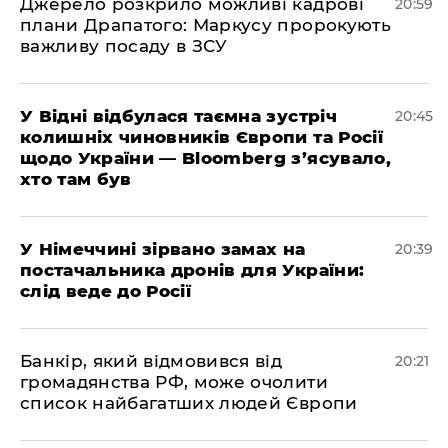
​Джерело розкрило можливі кадрові
20:59
плани Драпатого: Маркусу пророкують
важливу посаду в ЗСУ
​У Відні відбулася таємна зустріч
20:45
колишніх чиновників Європи та Росії
щодо України — Bloomberg з’ясувало,
хто там був
​У Німеччині зірвано замах на
20:39
постачальника дронів для України:
слід веде до Росії
​Банкір, який відмовився від
20:21
громадянства РФ, може очолити
список найбагатших людей Європи