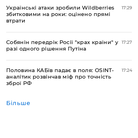
​Українські атаки зробили Wildberries
17:29
збитковими на роки: оцінено прямі
втрати
​Собянін передрік Росії "крах країни" у
17:27
разі одного рішення Путіна
​Половина КАБів падає в поля: OSINT-
17:24
аналітик розвінчав міф про точність
зброї РФ
Більше