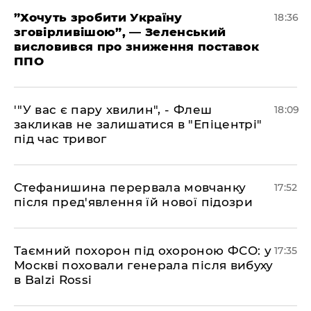
​”Хочуть зробити Україну
18:36
зговірливішою”, — Зеленський
висловився про зниження поставок
ППО
​'"У вас є пару хвилин", - Флеш
18:09
закликав не залишатися в "Епіцентрі"
під час тривог
​Стефанишина перервала мовчанку
17:52
після пред'явлення їй нової підозри
​Таємний похорон під охороною ФСО: у
17:35
Москві поховали генерала після вибуху
в Balzi Rossi