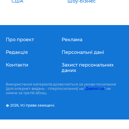
США
Шоу-бізнес
Про проект
Реклама
Редакція
Персональні дані
Контакти
Захист персональних
даних
Використання матеріалів дозволяється за умови посилання
(для інтернет-видань - гіперпосилання) на "
Диалог.ua
" не
нижче за третій абзац.
� 2026,
Усі права захищені.