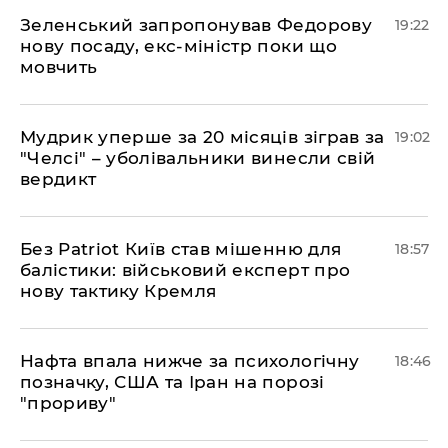
​Зеленський запропонував Федорову
19:22
нову посаду, екс-міністр поки що
мовчить
​Мудрик уперше за 20 місяців зіграв за
19:02
"Челсі" – уболівальники винесли свій
вердикт
​Без Patriot Київ став мішенню для
18:57
балістики: військовий експерт про
нову тактику Кремля
​Нафта впала нижче за психологічну
18:46
позначку, США та Іран на порозі
"прориву"