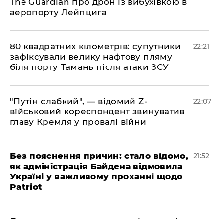
The Guardian про дрон із вибухівкою в
аеропорту Лейпцига
​80 квадратних кілометрів: супутники
22:21
зафіксували велику нафтову пляму
біля порту Тамань після атаки ЗСУ
"Путін слабкий", — відомий Z-
22:07
військовий кореспондент звинуватив
главу Кремля у провалі війни
​Без пояснення причин: стало відомо,
21:52
як адміністрація Байдена відмовила
Україні у важливому проханні щодо
Patriot