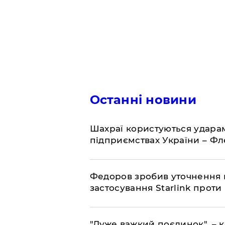
Останні новини
Шахраї користуються ударам
підприємствах України – Ф
Федоров зробив уточнення 
застосування Starlink проти
"Дуже важкий поєдинок", – к