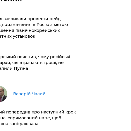
хід закликали провести рейд
цпризначення в Росію з метою
щення північнокорейських
етних установок
корський пояснив, чому російські
архи, які втрачають гроші, не
алили Путіна
Валерій Чалий
лий попередив про наступний крок
іна, спрямований на те, щоб
аїна капітулювала