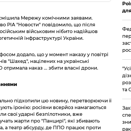
Poi
для
асмішила Мережу комічними заявами.
о РІА "Новости" повідомило, що після
Фед
російським військовим нібито надійшов
пер
гетичній інфраструктурі України.
зас
рос
осом додало, що у момент наказу у повітрі
ів "Шахед", націлених на українські
 отримала наказ ... збити власні дрони.
"Ус
діз
роз
аннями
та
льно підхопили цю новину, перетворюючи її
ують іронію: росіяни всерйоз намагаються
​За
ли свої ударні безпілотники, вже
спе
учать жарти про "Панцирі", які збивають
зни
їна, а театр абсурду, де ППО працює проти
рак