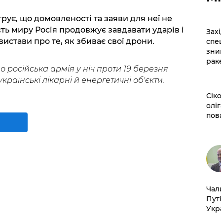
ує, що домовленості та заяви для неї не
сть миру Росія продовжує завдавати ударів і
​За
истави про те, як збиває свої дрони.
спе
зни
рак
 російська армія у ніч проти 19 березня
країнські лікарні й енергетичні об'єкти.
​Сі
оліг
пов
​Ча
Пут
Укр