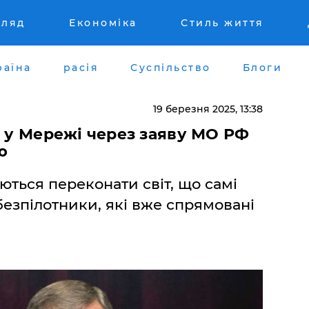
гляд
Економіка
Стиль життя
раїна
расія
Суспільство
Блоги
19 березня 2025, 13:38
х у Мережі через заяву МО РФ
ю
ються переконати світ, що самі
безпілотники, які вже спрямовані