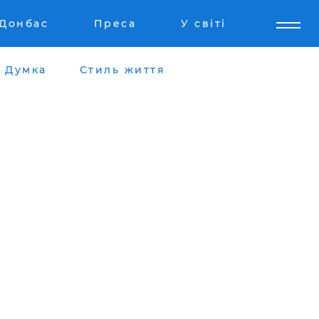
Донбас
Преса
У світі
Думка
Стиль життя