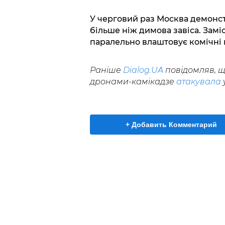
У черговий раз Москва демонстр
більше ніж димова завіса. Замі
паралельно влаштовує комічні в
Раніше
Dialog.UA
повідомляв, що
дронами-камікадзе
атакувала
у
+ Добавить Комментарий