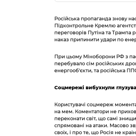
Російська пропаганда знову н
Підконтрольне Кремлю агентств
переговорів Путіна та Трампа 
наказ припинити удари по енер
При цьому Міноборони РФ з паф
перебувало сім російських дрон
енергооб'єкти, та російська ППО
Соцмережі вибухнули глузув
Користувачі соцмереж момента
на мем. Коментатори не прихов
переконати світ, що самі знищи
спрямовані на атаки. Масово зв
своїх, і про те, що Росія не кра