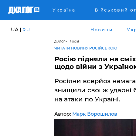
Україна
Військовий о
UA |
RU
Новини
Ук
ДІАЛОГ
РОСІЯ
ЧИТАТИ НОВИНУ РОСІЙСЬКОЮ
Росію підняли на смі
щодо війни з Україно
Росіяни всерйоз намага
знищили свої ж ударні 
на атаки по Україні.
Автор:
Марк Ворошилов