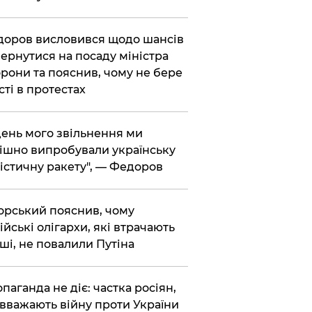
доров висловився щодо шансів
ернутися на посаду міністра
рони та пояснив, чому не бере
сті в протестах
 день мого звільнення ми
ішно випробували українську
істичну ракету", — Федоров
корський пояснив, чому
ійські олігархи, які втрачають
ші, не повалили Путіна
опаганда не діє: частка росіян,
 вважають війну проти України