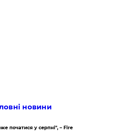
ловні новини
же початися у серпні", – Fire