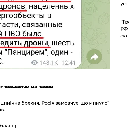
усп
​"Т
РФ 
скл
незважаючи на заяви
цинічна брехня. Росія замовчує, що минулої
ів:
бласті;