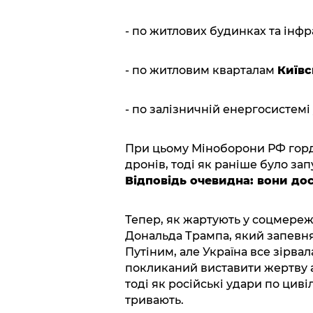
- по житлових будинках та інфр
- по житловим кварталам
Київс
- по залізничній енергосистемі
При цьому Міноборони РФ гордо
дронів, тоді як раніше було з
Відповідь очевидна: вони дося
Тепер, як жартують у соцмереж
Дональда Трампа, який запевня
Путіним, але Україна все зірва
покликаний виставити жертву 
тоді як російські удари по цив
тривають.