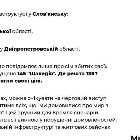
аструктурі у
Слов'янську
;
ької
області;
 у
Дніпропетровській
області.
 повідомляє лише про сім збитих своїх
апущено
145 "Шахедів". Де решта 138?
гли своєї цілі.
ах, можна очікувати на черговий виступ
тиме всіх, що "ми домовилися про мир з
ла". Цей зручний для Кремля сценарій
агресії винною у порушенні домовленостей,
ільній інфраструктурі та житлових районах
М