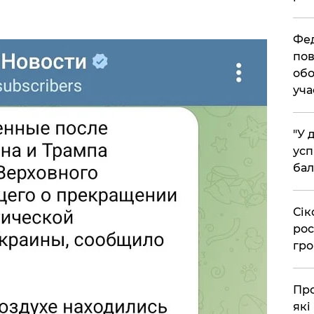
​Фе
пов
обо
уча
​"У
усп
бал
​Сі
рос
гро
​Пр
які