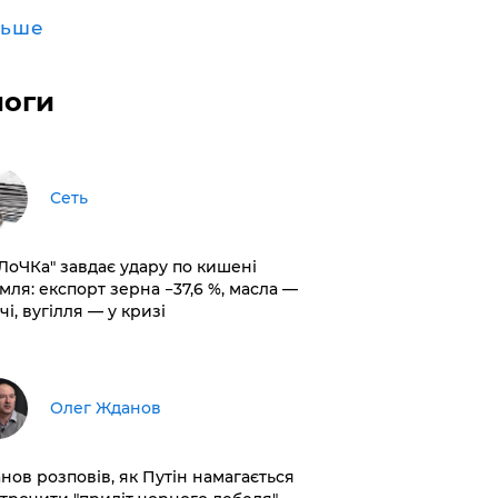
льше
логи
Сеть
оЛоЧКа" завдає удару по кишені
мля: експорт зерна −37,6 %, масла —
чі, вугілля — у кризі
Олег Жданов
нов розповів, як Путін намагається