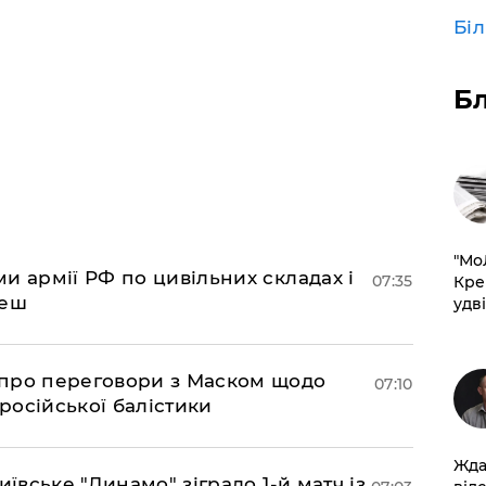
Бі
Б
​"М
и армії РФ по цивільних складах і
07:35
Кре
леш
удві
про переговори з Маском щодо
07:10
 російської балістики
Жда
иївське "Динамо" зіграло 1-й матч із