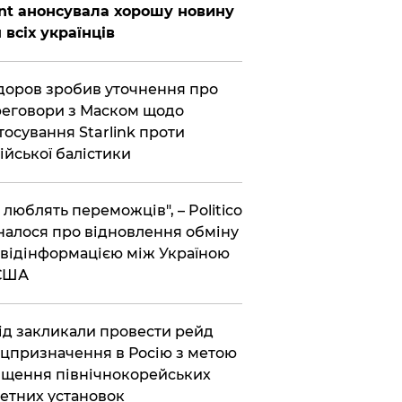
nt анонсувала хорошу новину
 всіх українців
оров зробив уточнення про
еговори з Маском щодо
тосування Starlink проти
ійської балістики
і люблять переможців", – Politico
налося про відновлення обміну
відінформацією між Україною
 США
хід закликали провести рейд
цпризначення в Росію з метою
щення північнокорейських
етних установок