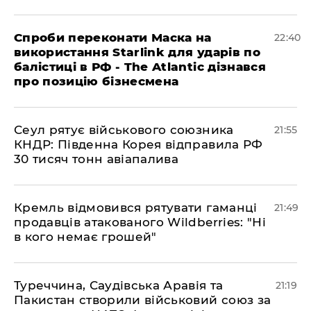
​Спроби переконати Маска на
22:40
використання Starlink для ударів по
балістиці в РФ - The Atlantic дізнався
про позицію бізнесмена
​Сеул рятує військового союзника
21:55
КНДР: Південна Корея відправила РФ
30 тисяч тонн авіапалива
​Кремль відмовився рятувати гаманці
21:49
продавців атакованого Wildberries: "Ні
в кого немає грошей"
​Туреччина, Саудівська Аравія та
21:19
Пакистан створили військовий союз за