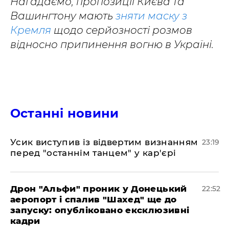
Нагадаємо, пропозиції Києва та
Вашингтону мають
зняти маску з
Кремля
щодо серйозності розмов
відносно припинення вогню в Україні.
Останні новини
​Усик виступив із відвертим визнанням
23:19
перед "останнім танцем" у кар'єрі
​Дрон "Альфи" проник у Донецький
22:52
аеропорт і спалив "Шахед" ще до
запуску: опубліковано ексклюзивні
кадри