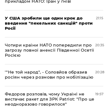
прикладом НАТО: Іран у гніві
​У США зробили ще один крок до
21:15
введення "пекельних санкцій" проти
Росії
​Чотири країни НАТО попередили про
20:35
загрозу повної анексії Південної Осетії
Росією
​'"Не той народ", - Соловйов образив
20:28
росіян через розмови про мобілізацію
​Федоров розповів, чому Україні не
19:57
вистачає ракет для ЗРК Patriot: "Про це
неодноразово говорилося"