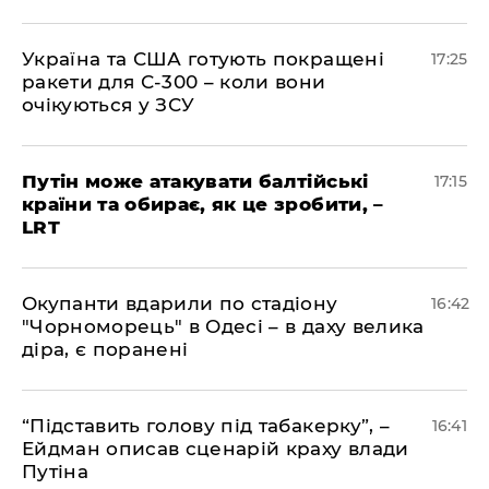
​Україна та США готують покращені
17:25
ракети для С-300 – коли вони
очікуються у ЗСУ
​Путін може атакувати балтійські
17:15
країни та обирає, як це зробити, –
LRT
​Окупанти вдарили по стадіону
16:42
"Чорноморець" в Одесі – в даху велика
діра, є поранені
​“Підставить голову під табакерку”, –
16:41
Ейдман описав сценарій краху влади
Путіна