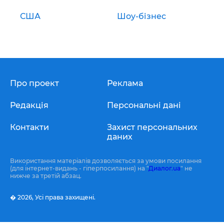
США
Шоу-бізнес
Про проект
Реклама
Редакція
Персональні дані
Контакти
Захист персональних
даних
Використання матеріалів дозволяється за умови посилання
(для інтернет-видань - гіперпосилання) на "
Диалог.ua
" не
нижче за третій абзац.
� 2026,
Усі права захищені.