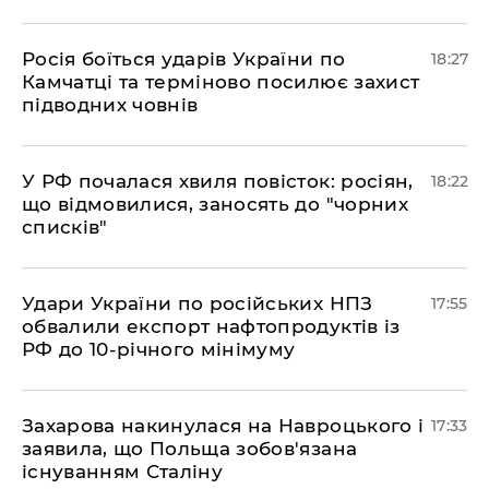
​Росія боїться ударів України по
18:27
Камчатці та терміново посилює захист
підводних човнів
​У РФ почалася хвиля повісток: росіян,
18:22
що відмовилися, заносять до "чорних
списків"
​Удари України по російських НПЗ
17:55
обвалили експорт нафтопродуктів із
РФ до 10-річного мінімуму
​Захарова накинулася на Навроцького і
17:33
заявила, що Польща зобов'язана
існуванням Сталіну