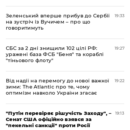
​Зеленський вперше прибув до Сербії
19:33
на зустріч із Вучичем – про що
говоритимуть
​СБС за 2 дні знищили 102 цілі РФ:
19:27
уражені база ФСБ "Беня" та кораблі
"тіньового флоту"
​Від надії на перемогу до нової важкої
19:22
зими: The Atlantic про те, чому
оптимізм навколо України згасає
​"Путін перевіряє рішучість Заходу", –
19:13
Сенат США офіційно взявся за
"пекельні санкції" проти Росії