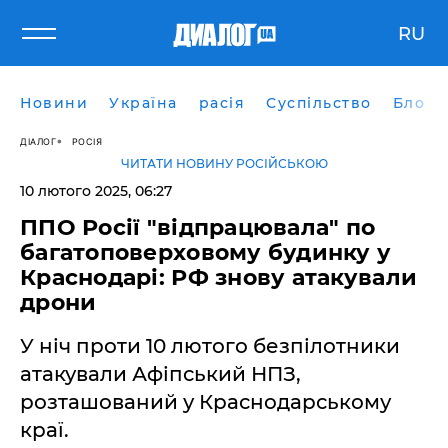
RU
Новини
Україна
расія
Суспільство
Блоги
ДІАЛОГ
РОСІЯ
ЧИТАТИ НОВИНУ РОСІЙСЬКОЮ
10 лютого 2025, 06:27
ППО Росії "відпрацювала" по
багатоповерховому будинку у
Краснодарі: РФ знову атакували
дрони
У ніч проти 10 лютого безпілотники
атакували Афіпський НПЗ,
розташований у Краснодарському
краї.