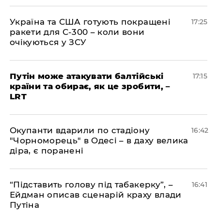
​Україна та США готують покращені
17:25
ракети для С-300 – коли вони
очікуються у ЗСУ
​Путін може атакувати балтійські
17:15
країни та обирає, як це зробити, –
LRT
​Окупанти вдарили по стадіону
16:42
"Чорноморець" в Одесі – в даху велика
діра, є поранені
​“Підставить голову під табакерку”, –
16:41
Ейдман описав сценарій краху влади
Путіна