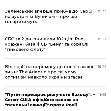
​Зеленський вперше прибув до Сербії
19:33
на зустріч із Вучичем – про що
говоритимуть
​СБС за 2 дні знищили 102 цілі РФ:
19:27
уражені база ФСБ "Беня" та кораблі
"тіньового флоту"
​Від надії на перемогу до нової важкої
19:22
зими: The Atlantic про те, чому
оптимізм навколо України згасає
​"Путін перевіряє рішучість Заходу", –
19:13
Сенат США офіційно взявся за
"пекельні санкції" проти Росії