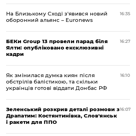
На Близькому Сході з'явився новий
16:35
оборонний альянс – Euronews
БЕКи Group 13 провели парад біля
16:27
Ялти: опубліковано ексклюзивні
кадри
Як змінилася думка киян після
16:10
обстрілів балістикою, та скільки
українців готові віддати Донбас РФ
Зеленський розкрив деталі розмови з
16:07
Драпатим: Костянтинівка, Слов'янськ
і ракети для ППО