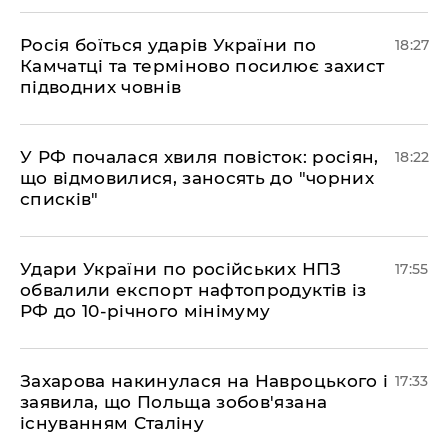
​Росія боїться ударів України по
18:27
Камчатці та терміново посилює захист
підводних човнів
​У РФ почалася хвиля повісток: росіян,
18:22
що відмовилися, заносять до "чорних
списків"
​Удари України по російських НПЗ
17:55
обвалили експорт нафтопродуктів із
РФ до 10-річного мінімуму
​Захарова накинулася на Навроцького і
17:33
заявила, що Польща зобов'язана
існуванням Сталіну