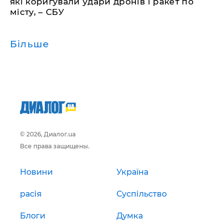
які коригували удари дронів і ракет по
місту, – СБУ
Більше
© 2026, Диалог.ua
Все права защищены.
Новини
Україна
расія
Суспільство
Блоги
Думка