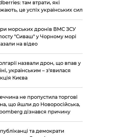
dberries: там втрати, які
жають, це успіх українських сил
ри морських дронів ВМС ЗСУ
посту "Сиваш" у Чорному морі
азали на відео
олгарії назвали дрон, що впав у
їні, українським – з'явилася
кція Києва
еччина не пропустила торгові
на, що йшли до Новоросійська,
loomberg дізнався причину
публіканці та демократи