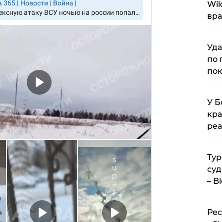
Wil
вра
Уда
по 
пок
У Б
кра
реа
Тур
суд
– B
Рес