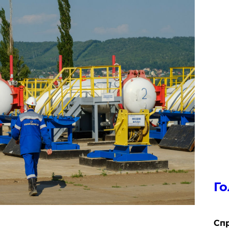
Го
​Сп