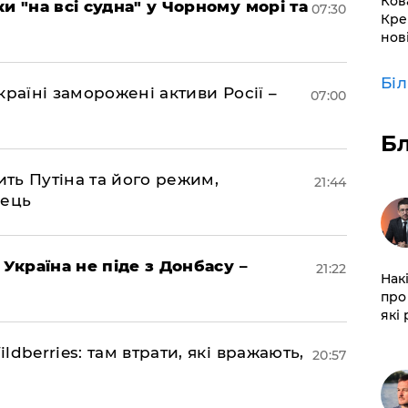
Ков
и "на всі судна" у Чорному морі та
07:30
Кре
нов
Бі
раїні заморожені активи Росії –
07:00
Б
ить Путіна та його режим,
21:44
нець
 Україна не піде з Донбасу –
21:22
Нак
про 
які
dberries: там втрати, які вражають,
20:57