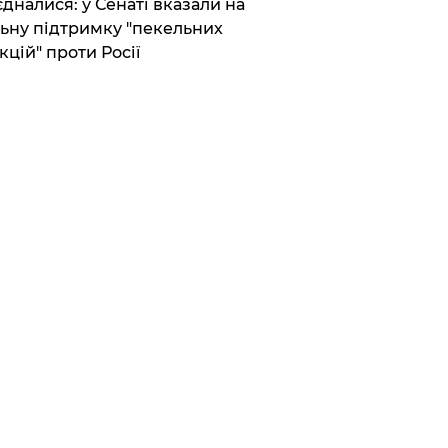
єдналися: у Сенаті вказали на
ьну підтримку "пекельних
кцій" проти Росії