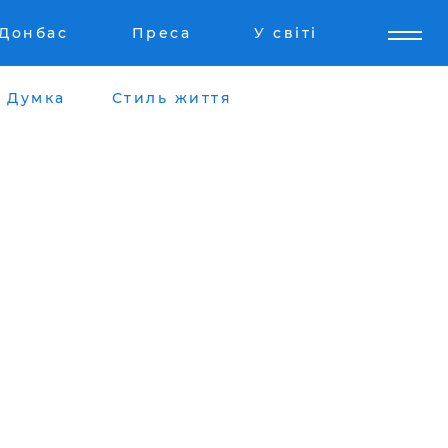
Донбас
Преса
У світі
Думка
Стиль життя