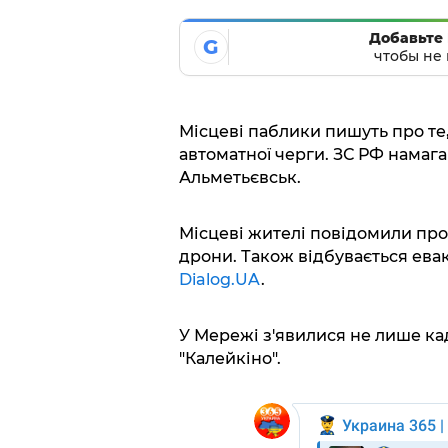
Добавьте 
G
чтобы не 
Місцеві паблики пишуть про те, 
автоматної черги. ЗС РФ намага
Альметьєвськ.
Місцеві жителі повідомили про
дрони. Також відбувається ева
Dialog.UA
.
У Мережі з'явилися не лише ка
"Калейкіно".