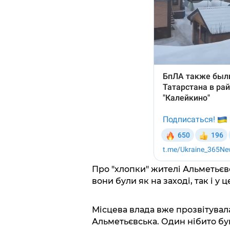
Про "хлопки" жителі Альметьєвс
вони були як на заході, так і у ц
Місцева влада вже прозвітувала 
Альметьєвська. Один нібито був