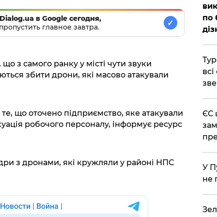
вик
по 
Dialog.ua в Google сегодня,
✓
пропустить главное завтра.
діз
Тур
що з самого ранку у місті чути звуки
всі
ються збити дрони, які масово атакували
зве
 те, що оточено підприємство, яке атакували
ЄС 
куація робочого персоналу, інформує ресурс
зам
пре
дри з дронами, які кружляли у районі НПС
У П
не 
Зел