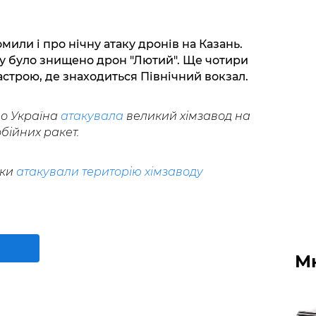
мили і про нічну атаку дронів на Казань.
ду було знищено дрон "Лютий". Ще чотири
іастрою, де знаходиться Північний вокзал.
о Україна
атакувала
великий хімзавод на
ійних ракет.
ики
атакували територію хімзаводу
М