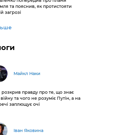
аленко попередив про плани
мля та пояснив, як протистояти
ій загрозі
льше
логи
Майкл Наки
і розкрив правду про те, що знає
війну та чого не розуміє Путін, а на
 речі заплющує очі
Іван Яковина