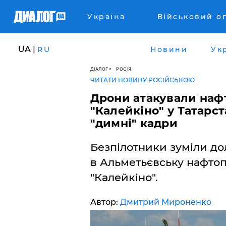
Україна
Військовий о
UA |
RU
Новини
Ук
ДІАЛОГ
РОСІЯ
ЧИТАТИ НОВИНУ РОСІЙСЬКОЮ
Дрони атакували наф
"Калейкіно" у Татарст
"димні" кадри
Безпілотники зуміли дол
в Альметьєвську нафто
"Калейкіно".
Автор:
Дмитрий Мироненко