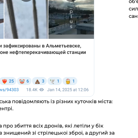
об'
сил
сан
ька повідомляють із різних куточків міста:
ентрі.
про збиття всіх дронів, які летіли у бік
 знищений зі стрілецької зброї, а другий за