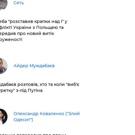
Сеть
еба "розставив крапки над і" у
флікті України з Польщею та
ередив про новий витік
руженості
Айдер Муждабаєв
дабаєв розповів, хто та коли "виб'є
ретку" з-під Путіна
Олександр Коваленко ("Злий
Одесит")