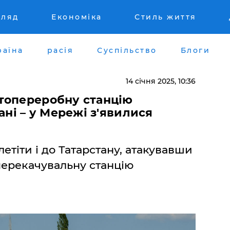
гляд
Економіка
Стиль життя
раїна
расія
Суспільство
Блоги
14 січня 2025, 10:36
топереробну станцію
ані – у Мережі з'явилися
етіти і до Татарстану, атакувавши
перекачувальну станцію