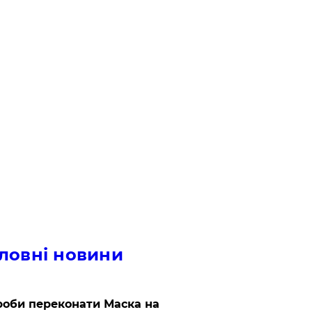
ловні новини
роби переконати Маска на