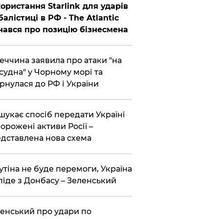
ористання Starlink для ударів
балістиці в РФ - The Atlantic
нався про позицію бізнесмена
еччина заявила про атаки "на
 судна" у Чорному морі та
рнулася до РФ і України
шукає спосіб передати Україні
орожені активи Росії –
дставлена ​​нова схема
утіна не буде перемоги, Україна
піде з Донбасу – Зеленський
енський про удари по