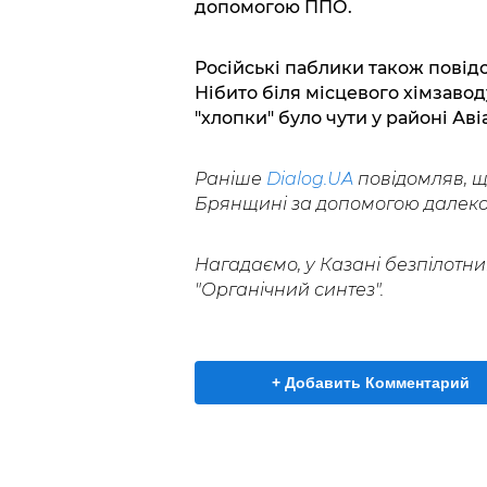
допомогою ППО.
Російські паблики також повідо
Нібито біля місцевого хімзаво
"хлопки" було чути у районі Ав
Раніше
Dialog.UA
повідомляв, щ
Брянщині за допомогою далекоб
Нагадаємо, у Казані безпілотн
"Органічний синтез".
+ Добавить Комментарий