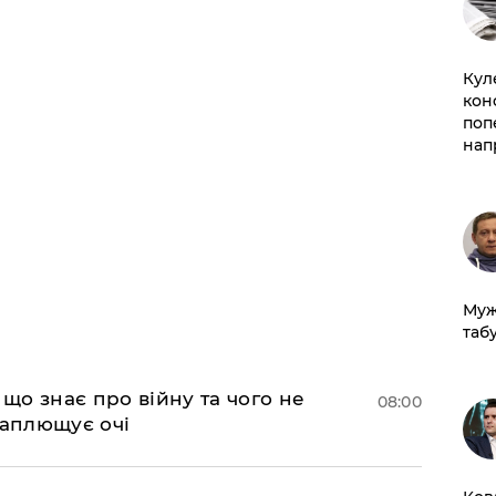
Кул
кон
поп
нап
Муж
табу
 що знає про війну та чого не
08:00
 заплющує очі