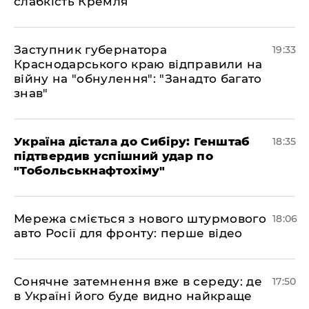
слабкість Кремля
​Заступник губернатора
19:33
Краснодарського краю відправили на
війну на "обнулення": "Занадто багато
знав"
​Україна дістала до Сибіру: Генштаб
18:35
підтвердив успішний удар по
"Тобольськнафтохіму"
​Мережа сміється з нового штурмового
18:06
авто Росії для фронту: перше відео
​Сонячне затемнення вже в середу: де
17:50
в Україні його буде видно найкраще