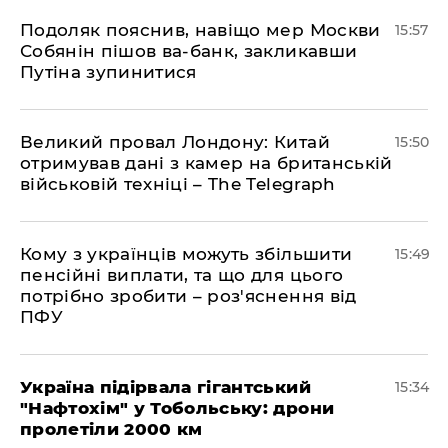
Подоляк пояснив, навіщо мер Москви
15:57
Собянін пішов ва-банк, закликавши
Путіна зупинитися
Великий провал Лондону: Китай
15:50
отримував дані з камер на британській
військовій техніці – The Telegraph
Кому з українців можуть збільшити
15:49
пенсійні виплати, та що для цього
потрібно зробити – роз'яснення від
ПФУ
Україна підірвала гігантський
15:34
"Нафтохім" у Тобольську: дрони
пролетіли 2000 км