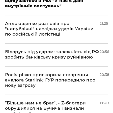
відбувається в РФ: "У нас є дані
внутрішніх опитувань"
​Андрющенко розповів про
21:25
"непублічні" наслідки ударів України
по російській логістиці
​Білорусь під ударом: залежність від РФ
20:56
зробить банківську кризу руйнівною
​Росія різко прискорила створення
20:38
аналога Starlink: ГУР попередило про
нову загрозу
​”Більше нам не брат”, - Z-блогери
19:40
обрушилися на Вучича і визнали