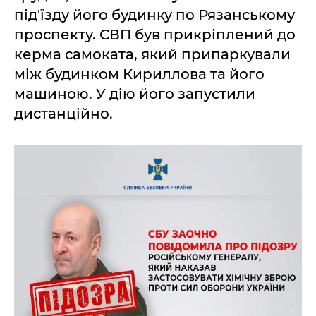
під'їзду його будинку по Рязанському
проспекту. СВП був прикріплений до
керма самоката, який припаркували
між будинком Кириллова та його
машиною. У дію його запустили
дистанційно.