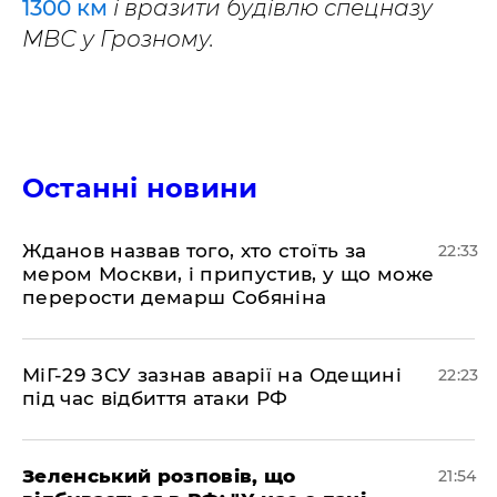
1300 км
і вразити будівлю спецназу
МВС у Грозному.
Останні новини
​Жданов назвав того, хто стоїть за
22:33
мером Москви, і припустив, у що може
перерости демарш Собяніна
​МіГ-29 ЗСУ зазнав аварії на Одещині
22:23
під час відбиття атаки РФ
​Зеленський розповів, що
21:54