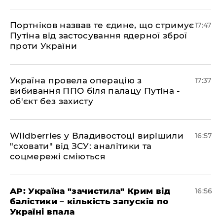
​Портніков назвав те єдине, що стримує
17:47
Путіна від застосування ядерної зброї
проти України
​Україна провела операцію з
17:37
вибивання ППО біля палацу Путіна -
об'єкт без захисту
​Wildberries у Владивостоці вирішили
16:57
"сховати" від ЗСУ: аналітики та
соцмережі сміються
​AP: Україна "зачистила" Крим від
16:56
балістики – кількість запусків по
Україні впала