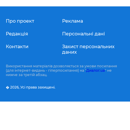
Про проект
Реклама
Редакція
Персональні дані
Контакти
Захист персональних
даних
Використання матеріалів дозволяється за умови посилання
(для інтернет-видань - гіперпосилання) на "
Диалог.ua
" не
нижче за третій абзац.
� 2026,
Усі права захищені.