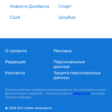
Новости Донбасса
Спорт
США
Шоубиз
О проекте
Реклама
Редакция
Персональные
данные
Контакты
Защита персональных
данных
Использование материалов разрешается при условии ссылки
(для интернет-изданий - гиперссылки) на "
Диалог.ua
" не ниже
третьего абзаца.
� 2026,
Все права защищены.