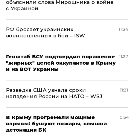
объяснили слова Мирошника о войне
с Украиной
РФ бросает украинских
11:34
военнопленных в бои – ISW
Генштаб ВСУ подтвердил поражение
11:27
"жирных" целей оккупантов в Крыму
и на ВОТ Украины
Разведка США узнала сроки
11:21
нападения России на НАТО – WSJ
В Крыму прогремели мощные
10:54
взрывы: бушуют пожары, слышна
детонация БК