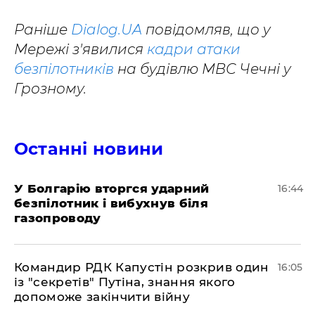
Раніше
Dialog.UA
повідомляв, що у
Мережі з'явилися
кадри атаки
безпілотників
на будівлю МВС Чечні у
Грозному.
Останні новини
У Болгарію вторгся ударний
16:44
безпілотник і вибухнув біля
газопроводу
Командир РДК Капустін розкрив один
16:05
із "секретів" Путіна, знання якого
допоможе закінчити війну