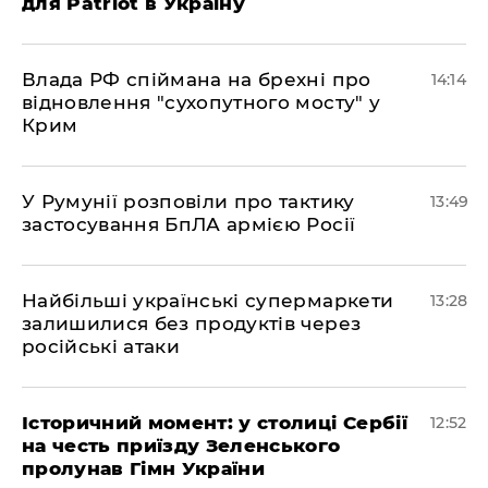
для Patriot в Україну
Влада РФ спіймана на брехні про
14:14
відновлення "сухопутного мосту" у
Крим
У Румунії розповіли про тактику
13:49
застосування БпЛА армією Росії
Найбільші українські супермаркети
13:28
залишилися без продуктів через
російські атаки
Історичний момент: у столиці Сербії
12:52
на честь приїзду Зеленського
пролунав Гімн України