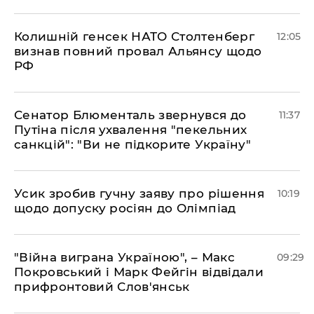
Колишній генсек НАТО Столтенберг
12:05
визнав повний провал Альянсу щодо
РФ
Сенатор Блюменталь звернувся до
11:37
Путіна після ухвалення "пекельних
санкцій": "Ви не підкорите Україну"
Усик зробив гучну заяву про рішення
10:19
щодо допуску росіян до Олімпіад
"Війна виграна Україною", – Макс
09:29
Покровський і Марк Фейгін відвідали
прифронтовий Слов'янськ