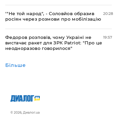
​'"Не той народ", - Соловйов образив
20:28
росіян через розмови про мобілізацію
​Федоров розповів, чому Україні не
19:57
вистачає ракет для ЗРК Patriot: "Про це
неодноразово говорилося"
Більше
© 2026, Диалог.ua