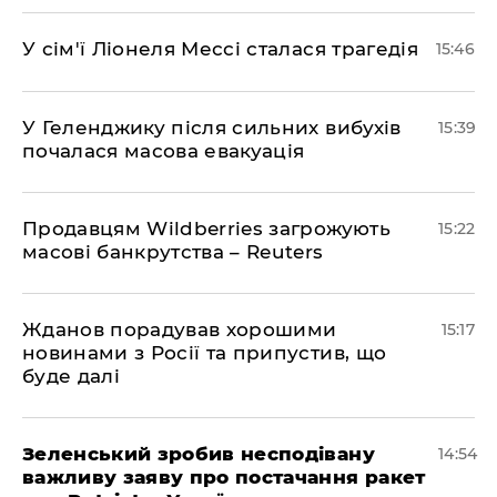
У сім'ї Ліонеля Мессі сталася трагедія
15:46
У Геленджику після сильних вибухів
15:39
почалася масова евакуація
Продавцям Wildberries загрожують
15:22
масові банкрутства – Reuters
Жданов порадував хорошими
15:17
новинами з Росії та припустив, що
буде далі
Зеленський зробив несподівану
14:54
важливу заяву про постачання ракет