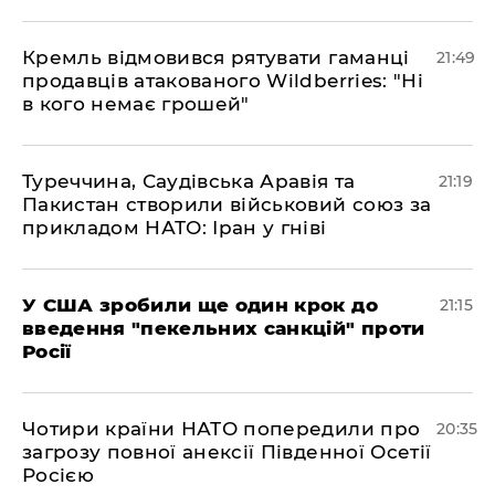
​Кремль відмовився рятувати гаманці
21:49
продавців атакованого Wildberries: "Ні
в кого немає грошей"
​Туреччина, Саудівська Аравія та
21:19
Пакистан створили військовий союз за
прикладом НАТО: Іран у гніві
​У США зробили ще один крок до
21:15
введення "пекельних санкцій" проти
Росії
​Чотири країни НАТО попередили про
20:35
загрозу повної анексії Південної Осетії
Росією