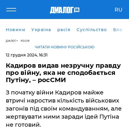
RU
Новини
Україна
расія
Суспільство
Блоги
ДІАЛОГ
РОСІЯ
ЧИТАТИ НОВИНУ РОСІЙСЬКОЮ
12 грудня 2024, 16:31
Кадиров видав незручну правду
про війну, яка не сподобається
Путіну, – росСМИ
З початку війни Кадиров майже
втричі наростив кількість військових
загонів під своїм командуванням, але
жертвувати ними заради ідей Путіна
не готовий.