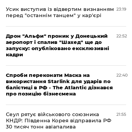
​Усик виступив із відвертим визнанням
23:19
перед "останнім танцем" у кар'єрі
​Дрон "Альфи" проник у Донецький
22:52
аеропорт і спалив "Шахед" ще до
запуску: опубліковано ексклюзивні
кадри
​Спроби переконати Маска на
22:40
використання Starlink для ударів по
балістиці в РФ - The Atlantic дізнався
про позицію бізнесмена
​Сеул рятує військового союзника
21:55
КНДР: Південна Корея відправила РФ
30 тисяч тонн авіапалива