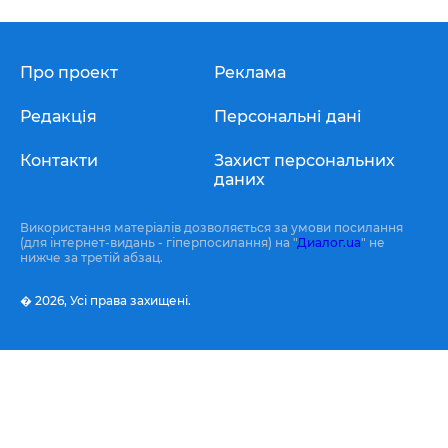
Про проект
Реклама
Редакція
Персональні дані
Контакти
Захист персональних
даних
Використання матеріалів дозволяється за умови посилання
(для інтернет-видань - гіперпосилання) на "
Диалог.ua
" не
нижче за третій абзац.
� 2026,
Усі права захищені.