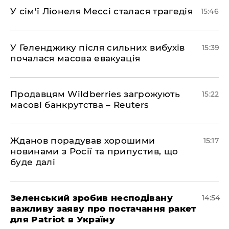
У сім'ї Ліонеля Мессі сталася трагедія
15:46
У Геленджику після сильних вибухів
15:39
почалася масова евакуація
Продавцям Wildberries загрожують
15:22
масові банкрутства – Reuters
Жданов порадував хорошими
15:17
новинами з Росії та припустив, що
буде далі
Зеленський зробив несподівану
14:54
важливу заяву про постачання ракет
для Patriot в Україну