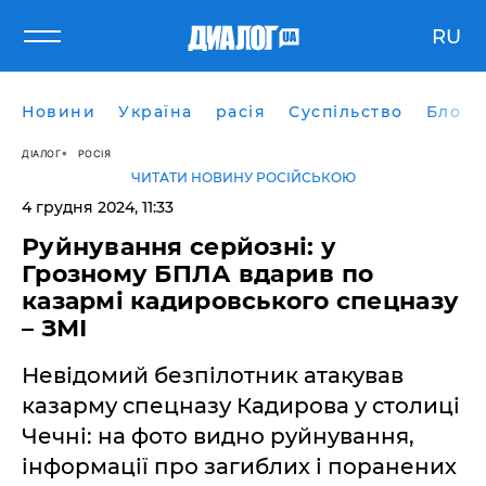
RU
Новини
Україна
расія
Суспільство
Блоги
ДІАЛОГ
РОСІЯ
ЧИТАТИ НОВИНУ РОСІЙСЬКОЮ
4 грудня 2024, 11:33
Руйнування серйозні: у
Грозному БПЛА вдарив по
казармі кадировського спецназу
– ЗМІ
Невідомий безпілотник атакував
казарму спецназу Кадирова у столиці
Чечні: на фото видно руйнування,
інформації про загиблих і поранених