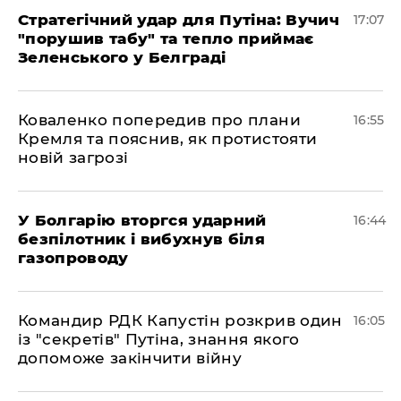
Стратегічний удар для Путіна: Вучич
17:07
"порушив табу" та тепло приймає
Зеленського у Белграді
Коваленко попередив про плани
16:55
Кремля та пояснив, як протистояти
новій загрозі
У Болгарію вторгся ударний
16:44
безпілотник і вибухнув біля
газопроводу
Командир РДК Капустін розкрив один
16:05
із "секретів" Путіна, знання якого
допоможе закінчити війну