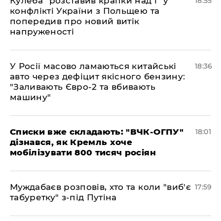
Кулеба "розставив крапки над і" у
18:55
конфлікті України з Польщею та
попередив про новий витік
напруженості
У Росії масово ламаються китайські
18:36
авто через дефіцит якісного бензину:
"Заливають Євро-2 та вбивають
машину"
Списки вже складають: "ВЧК-ОГПУ"
18:01
дізнався, як Кремль хоче
мобілізувати 800 тисяч росіян
Муждабаєв розповів, хто та коли "виб'є
17:59
табуретку" з-під Путіна