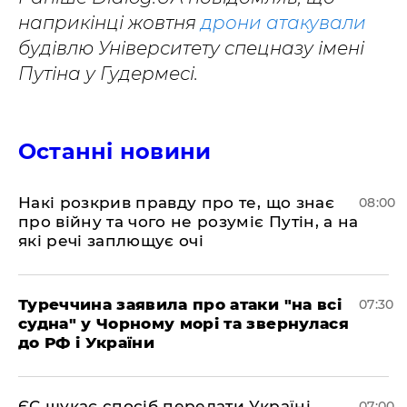
наприкінці жовтня
дрони атакували
будівлю Університету спецназу імені
Путіна у Гудермесі.
Останні новини
Накі розкрив правду про те, що знає
08:00
про війну та чого не розуміє Путін, а на
які речі заплющує очі
Туреччина заявила про атаки "на всі
07:30
судна" у Чорному морі та звернулася
до РФ і України
ЄС шукає спосіб передати Україні
07:00