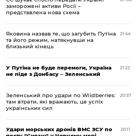
заморожені активи Росії –
представлена ​​нова схема
Яковина назвав те, що загубить Путіна
21:44
та його режим, натякнувши на
близький кінець
У Путіна не буде перемоги, Україна
21:22
не піде з Донбасу – Зеленський
Зеленський про удари по Wildberries:
20:57
там втрати, які вражають, це успіх
українських сил
Удари морських дронів ВМС ЗСУ по
20:11
посту "Сиваш" у Чорному морі