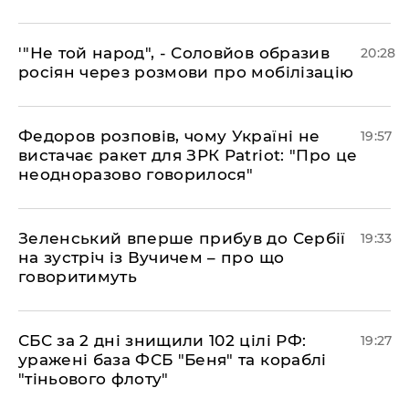
​'"Не той народ", - Соловйов образив
20:28
росіян через розмови про мобілізацію
​Федоров розповів, чому Україні не
19:57
вистачає ракет для ЗРК Patriot: "Про це
неодноразово говорилося"
​Зеленський вперше прибув до Сербії
19:33
на зустріч із Вучичем – про що
говоритимуть
​СБС за 2 дні знищили 102 цілі РФ:
19:27
уражені база ФСБ "Беня" та кораблі
"тіньового флоту"