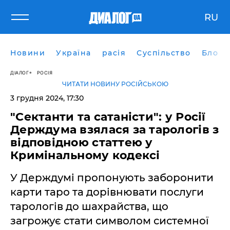
RU
Новини
Україна
расія
Суспільство
Блоги
ДІАЛОГ
РОСІЯ
ЧИТАТИ НОВИНУ РОСІЙСЬКОЮ
3 грудня 2024, 17:30
"Сектанти та сатаністи": у Росії
Держдума взялася за тарологів з
відповідною статтею у
Кримінальному кодексі
У Держдумі пропонують заборонити
карти таро та дорівнювати послуги
тарологів до шахрайства, що
загрожує стати символом системної