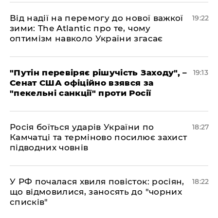
​Від надії на перемогу до нової важкої
19:22
зими: The Atlantic про те, чому
оптимізм навколо України згасає
​"Путін перевіряє рішучість Заходу", –
19:13
Сенат США офіційно взявся за
"пекельні санкції" проти Росії
​Росія боїться ударів України по
18:27
Камчатці та терміново посилює захист
підводних човнів
​У РФ почалася хвиля повісток: росіян,
18:22
що відмовилися, заносять до "чорних
списків"