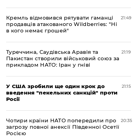
​Кремль відмовився рятувати гаманці
21:49
продавців атакованого Wildberries: "Ні
в кого немає грошей"
​Туреччина, Саудівська Аравія та
21:19
Пакистан створили військовий союз за
прикладом НАТО: Іран у гніві
​У США зробили ще один крок до
21:15
введення "пекельних санкцій" проти
Росії
​Чотири країни НАТО попередили про
20:35
загрозу повної анексії Південної Осетії
Росією