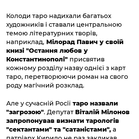
Колоди таро надихали багатьох
художників і ставали центральною
темою літературних творів,
наприклад,
Мілорад Павич у своїй
книзі "Остання любов у
Константинополі"
присвятив
кожному розділу назву однієї з карт
таро, перетворюючи роман на свого
роду магічний розклад.
Але у сучасній Росії
таро назвали
"загрозою"
. Депутат
Віталій Мілонов
запропонував визнати тарологів
"сектантами" та "сатаністами",
а
патріарх Кирило не раз закликав