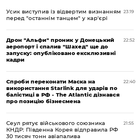
​Усик виступив із відвертим визнанням
23:19
перед "останнім танцем" у кар'єрі
​Дрон "Альфи" проник у Донецький
22:52
аеропорт і спалив "Шахед" ще до
запуску: опубліковано ексклюзивні
кадри
​Спроби переконати Маска на
22:40
використання Starlink для ударів по
балістиці в РФ - The Atlantic дізнався
про позицію бізнесмена
​Сеул рятує військового союзника
21:55
КНДР: Південна Корея відправила РФ
30 тисяч тонн авіапалива