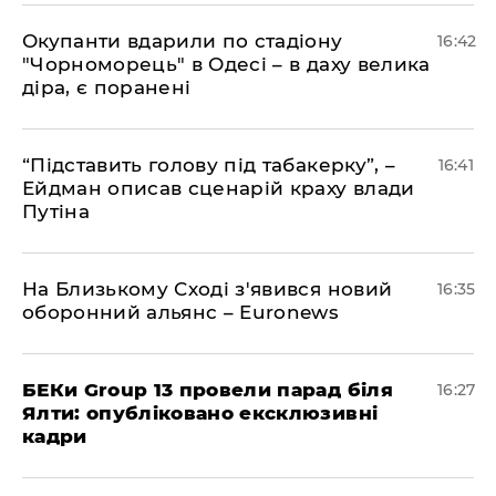
​Окупанти вдарили по стадіону
16:42
"Чорноморець" в Одесі – в даху велика
діра, є поранені
​“Підставить голову під табакерку”, –
16:41
Ейдман описав сценарій краху влади
Путіна
На Близькому Сході з'явився новий
16:35
оборонний альянс – Euronews
БЕКи Group 13 провели парад біля
16:27
Ялти: опубліковано ексклюзивні
кадри