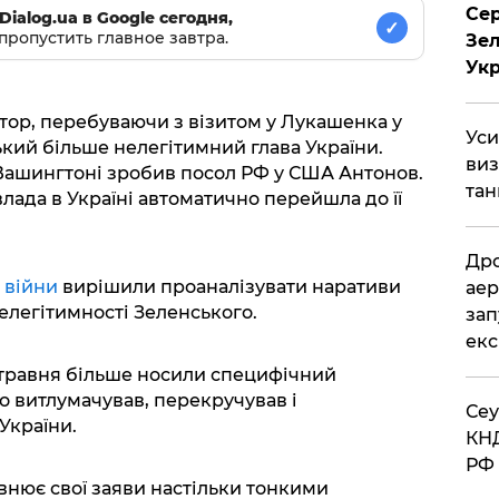
Сер
Dialog.ua в Google сегодня,
✓
пропустить главное завтра.
Зел
Укр
тор, перебуваючи з візитом у Лукашенка у
​Ус
ький більше нелегітимний глава України.
виз
 Вашингтоні зробив посол РФ у США Антонов.
тан
лада в Україні автоматично перейшла до її
​Др
 війни
вирішили проаналізувати наративи
аер
елегітимності Зеленського.
зап
екс
 травня більше носили специфічний
 витлумачував, перекручував і
​Се
України.
КНД
РФ 
внює свої заяви настільки тонкими