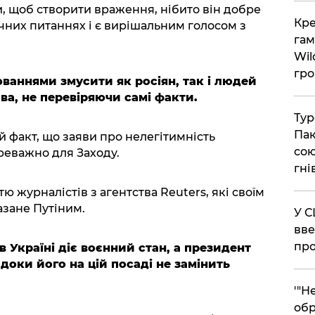
щоб створити враження, нібито він добре
​Кр
чних питаннях і є вирішальним голосом з
гам
Wil
гро
ваннями змусити як росіян, так і людей
ова, не перевіряючи самі факти.
​Ту
Пак
й факт, що заяви про нелегітимність
сою
реважно для Заходу.
гні
ю журналістів з агентства Reuters, які своїм
зане Путіним.
​У 
вве
про
в Україні діє воєнний стан, а президент
 доки його на цій посаді не замінить
​'"
обр