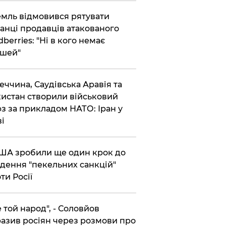
емль відмовився рятувати
анці продавців атакованого
dberries: "Ні в кого немає
шей"
реччина, Саудівська Аравія та
истан створили військовий
з за прикладом НАТО: Іран у
ві
США зробили ще один крок до
дення "пекельних санкцій"
ти Росії
Не той народ", - Соловйов
азив росіян через розмови про