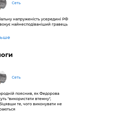
Сеть
іальну напруженість усередині РФ
вокує найнесподіваніший гравець
льше
логи
Сеть
ородній пояснив, як Федорова
уть "використати втемну",
біцявши те, чого виконувати не
раються