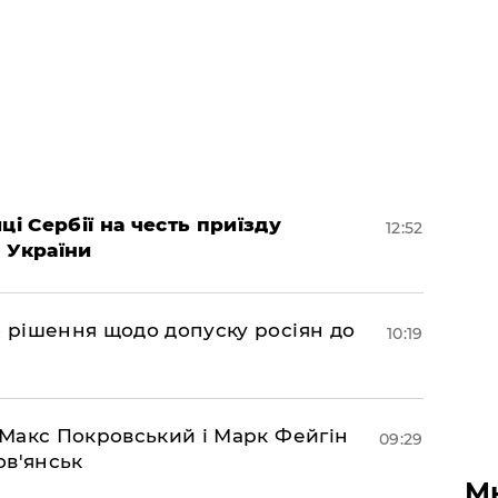
ці Сербії на честь приїзду
12:52
 України
о рішення щодо допуску росіян до
10:19
– Макс Покровський і Марк Фейгін
09:29
ов'янськ
М