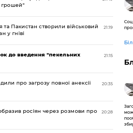
є грошей"
Соц
ія та Пакистан створили військовий
21:19
про
н у гніві
Бі
рок до введення "пекельних
21:15
Б
дили про загрозу повної анексії
20:35
Заг
в образив росіян через розмови про
20:28
мож
поо
зби