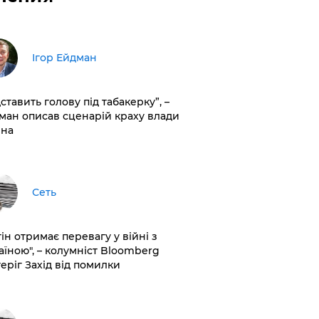
Ігор Ейдман
дставить голову під табакерку”, –
ман описав сценарій краху влади
іна
Сеть
ін отримає перевагу у війні з
аїною", – колумніст Bloomberg
теріг Захід від помилки