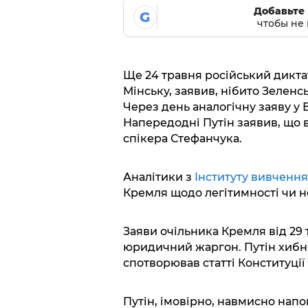
Добавьте 
G
чтобы не 
Ще 24 травня російський дикта
Мінську, заявив, нібито Зеленс
Через день аналогічну заяву у
Напередодні Путін заявив, що в
спікера Стефанчука.
Аналітики з
Інституту вивчення
Кремля щодо легітимності чи н
Заяви очільника Кремля від 29
юридичний жаргон. Путін хибно
спотворював статті Конституції 
Путін, імовірно, навмисно напо