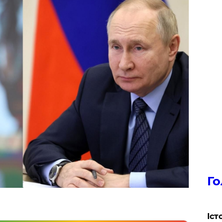
Го
Іст