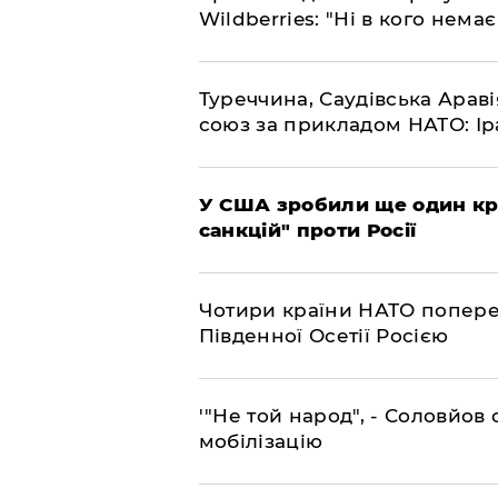
Wildberries: "Ні в кого нема
​Туреччина, Саудівська Арав
союз за прикладом НАТО: Іра
​У США зробили ще один к
санкцій" проти Росії
​Чотири країни НАТО попере
Південної Осетії Росією
​'"Не той народ", - Соловйо
мобілізацію