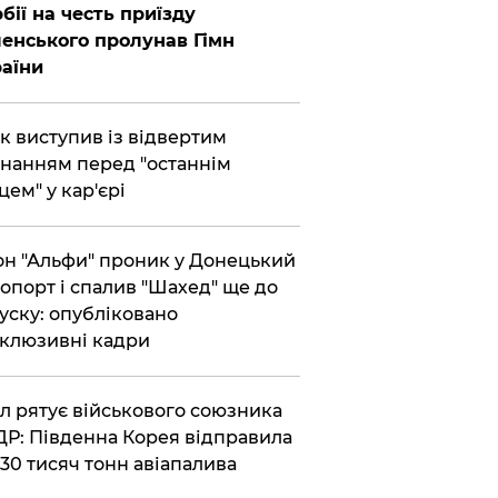
бії на честь приїзду
енського пролунав Гімн
аїни
ик виступив із відвертим
нанням перед "останнім
цем" у кар'єрі
он "Альфи" проник у Донецький
опорт і спалив "Шахед" ще до
уску: опубліковано
клюзивні кадри
ул рятує військового союзника
Р: Південна Корея відправила
30 тисяч тонн авіапалива