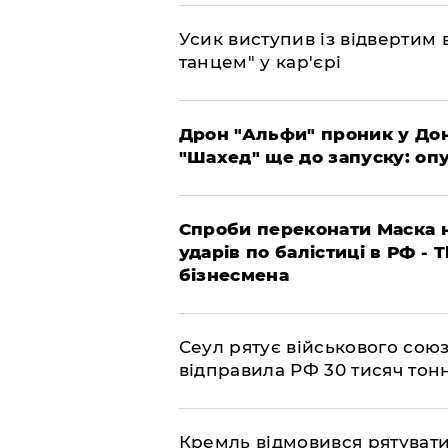
​Усик виступив із відвертим
танцем" у кар'єрі
​Дрон "Альфи" проник у До
"Шахед" ще до запуску: оп
​Спроби переконати Маска н
ударів по балістиці в РФ - 
бізнесмена
​Сеул рятує військового со
відправила РФ 30 тисяч тон
​Кремль відмовився рятуват