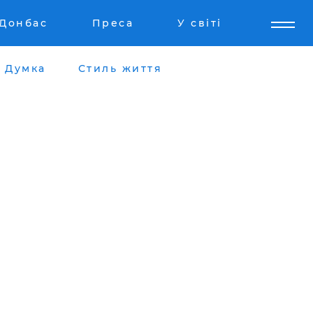
Донбас
Преса
У світі
Думка
Стиль життя