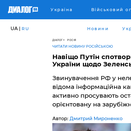
Україна
Військовий о
UA |
RU
Новини
Ук
ДІАЛОГ
РОСІЯ
ЧИТАТИ НОВИНУ РОСІЙСЬКОЮ
Навіщо Путін спотвор
України щодо Зеленсь
Звинувачення РФ у неле
відома інформаційна ка
активно просувають ост
орієнтовану на зарубіжн
Автор:
Дмитрий Мироненко