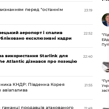
 визнанням перед "останнім
23:19
нецький аеропорт і спалив
22:52
​“Пі
убліковано ексклюзивні кадри
Ейд
Пут
а використання Starlink для
22:40
The Atlantic дізнався про позицію
"Пут
юзника КНДР: Південна Корея
21:55
Укр
н авіапалива
зас
и гаманці продавців атакованого
21:49