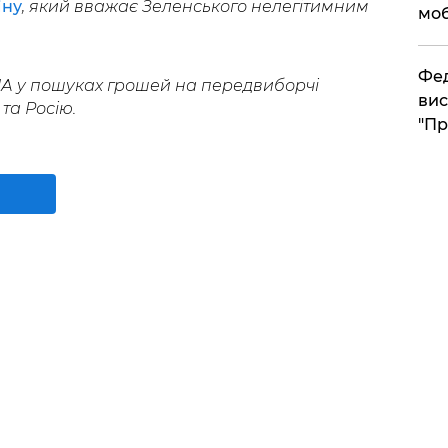
іну
, який вважає Зеленського нелегітимним
моб
​Фе
ША у пошуках грошей на передвиборчі
вис
та Росію.
"Пр