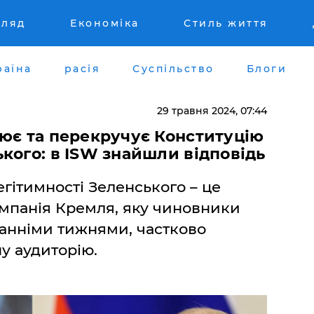
гляд
Економіка
Стиль життя
раїна
расія
Суспільство
Блоги
29 травня 2024, 07:44
ює та перекручує Конституцію
кого: в ISW знайшли відповідь
гітимності Зеленського – це
мпанія Кремля, яку чиновники
анніми тижнями, частково
у аудиторію.